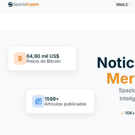
Web3
Ethereum
1880,58 US$
Tether
0,9991 US$
BNB
58
ETH
↑1.90%
USDT
↑0.00%
BNB
64,90 mil US$
Notic
Precio de Bitcoin
Mer
Spazio
intel
1599+
Artículos publicados
10K+