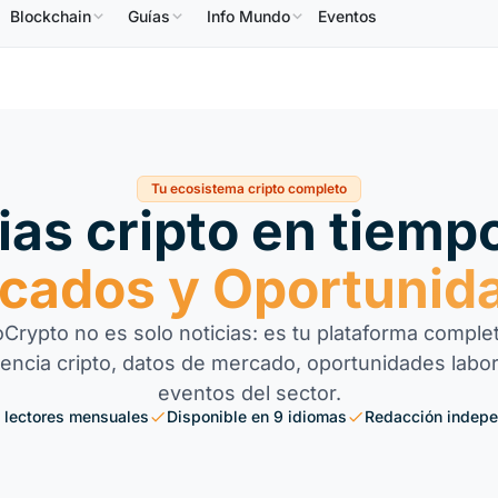
Blockchain
Guías
Info Mundo
Eventos
6,64 US$
USDC
0,9995 US$
XRP
1,09 US$
So
↑2.10%
USDC
↑0.00%
XRP
↑2.30%
Tu ecosistema cripto completo
ias cripto en tiempo
cados y Oportunid
Crypto no es solo noticias: es tu plataforma comple
igencia cripto, datos de mercado, oportunidades labor
eventos del sector.
 lectores mensuales
Disponible en 9 idiomas
Redacción indepe