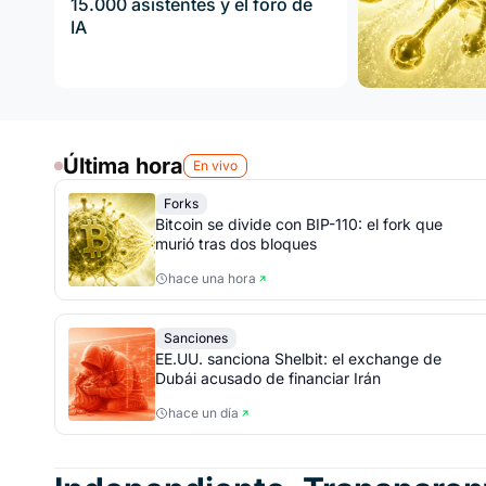
15.000 asistentes y el foro de
IA
Última hora
En vivo
Forks
Bitcoin se divide con BIP-110: el fork que
murió tras dos bloques
hace una hora
Sanciones
EE.UU. sanciona Shelbit: el exchange de
Dubái acusado de financiar Irán
hace un día