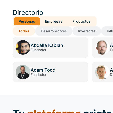
Directorio
Personas
Empresas
Productos
Todos
Desarrolladores
Inversores
Inf
Abdalla Kablan
A
Fundador
F
Adam Todd
A
Fundador
D