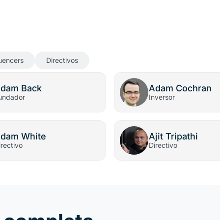
luencers
Directivos
dam Back
Adam Cochran
undador
Inversor
dam White
Ajit Tripathi
irectivo
Directivo