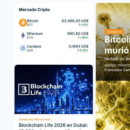
Mercado Cripto
Bitcoin
63.466,00 US$
BTC
↑1.10%
Tendencia
Ethereum
1881,80 US$
Bitcoi
ETH
↑1.90%
Cardano
0,1894 US$
murió
ADA
↑9.30%
Un fork de Bi
apoyo minero
Francesco Cam
Contenido Patrocinado
Blockchain Life 2026 en Dubái: