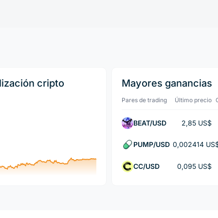
lización cripto
Mayores ganancias
Pares de trading
Último precio
BEAT/USD
2,85 US$
PUMP/USD
0,002414 US
CC/USD
0,095 US$