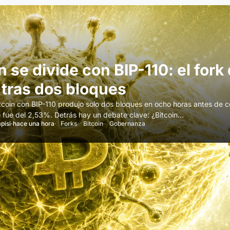
n se divide con BIP-110: el fork
 tras dos bloques
tcoin con BIP-110 produjo solo dos bloques en ocho horas antes de co
 fue del 2,53%. Detrás hay un debate clave: ¿Bitcoin…
pisi
·
hace una hora
Forks
Bitcoin
Gobernanza