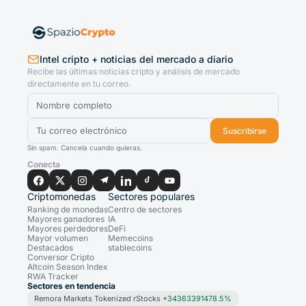
Intel cripto + noticias del mercado a diario
Recibe las últimas noticias cripto y análisis de mercado
directamente en tu correo.
Suscribirse
Sin spam. Cancela cuando quieras.
Conecta
Criptomonedas
Sectores populares
Ranking de monedas
Centro de sectores
Mayores ganadores
IA
Mayores perdedores
DeFi
Mayor volumen
Memecoins
Destacados
stablecoins
Conversor Cripto
Altcoin Season Index
RWA Tracker
Sectores en tendencia
Remora Markets Tokenized rStocks
+34363391478.5%