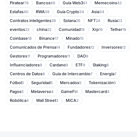
Piratear
Bancos
Guía Web3
Memecoins
76
66
61
42
Estafas
RWA
Guía Crypto
Asia
40
39
34
34
Contratos inteligentes
Solana
NFT
Rusia
29
26
24
23
eventos
china
Comunidad
Xrp
Tether
22
22
19
19
19
Coinbase
Binance
Minado
18
17
15
Comunicados de Prensa
Fundadores
Inversores
14
12
12
Gestores
Programadores
DAO
11
11
9
Influenciadores
Cardano
ETF
Staking
9
9
9
8
Centros de Datos
Guía de Intercambio
Energía
8
7
7
Fútbol
Seguridad
Mercados
Tokenización
5
5
5
5
Pagos
Metaverso
GameFi
Mastercard
5
4
4
4
Robótica
Wall Street
MiCA
4
3
3