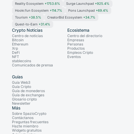
Reality Ecosystem
+1753.6%
Surge Launchpad
+925.4%
Hookr.fun Ecosystem
+114.7%
Pons Launchpad
+69.4%
Tourism
+38.5%
CreatorBid Ecosystem
+34.7%
Quest-to-Earn
+31.4%
Crypto Noticias
Ecosistema
Centro de noticias
Centro del directorio
Bitcoin
Empresas
Ethereum
Personas
Xrp
Productos
DeFi
Empleos Cripto
NFT
Eventos
stablecoins
Comunicados de prensa
Guías
Guía Web3
Guía Cripto
Guía de monederos
Guía de exchanges
Glosario cripto
Newsletter
Más
Sobre SpazioCrypto
Contáctanos
Preguntas frecuentes
Hazte miembro
Widgets gratuitos