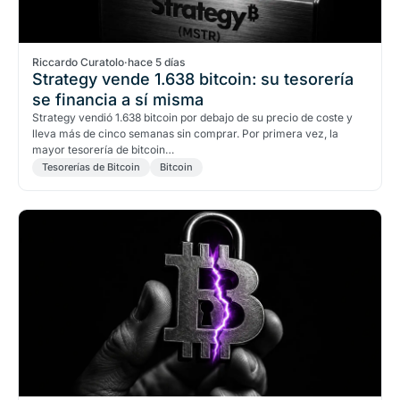
Riccardo Curatolo
·
hace 5 días
Strategy vende 1.638 bitcoin: su tesorería
se financia a sí misma
Strategy vendió 1.638 bitcoin por debajo de su precio de coste y
lleva más de cinco semanas sin comprar. Por primera vez, la
mayor tesorería de bitcoin…
Tesorerías de Bitcoin
Bitcoin