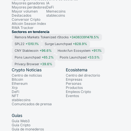
Mayores ganadores
IA
Mayores perdedores
DeFi
Mayor volumen
Memecoins
Destacados
stablecoins
Conversor Cripto
Altcoin Season Index
RWA Tracker
Sectores en tendencia
Remora Markets Tokenized rStocks
+34363391478.5%
SPL22
+1310.1%
Surge Launchpad
+828.9%
CNY Stablecoin
+96.6%
Hookr.fun Ecosystem
+91.1%
Pons Launchpad
+65.2%
Pools Launchpad
+53.5%
Privacy Browser
+39.6%
Crypto Noticias
Ecosistema
Centro de noticias
Centro del directorio
Bitcoin
Empresas
Ethereum
Personas
Xrp
Productos
DeFi
Empleos Cripto
NFT
Eventos
stablecoins
Comunicados de prensa
Guías
Guía Web3
Guía Cripto
Guía de monederos