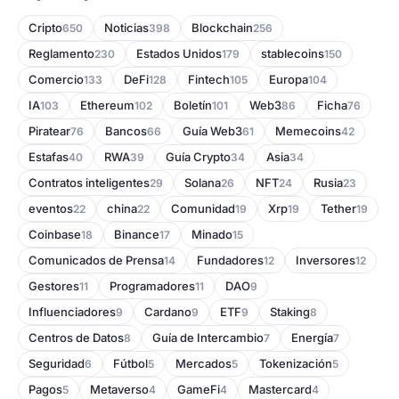
Cripto
Noticias
Blockchain
650
398
256
Reglamento
Estados Unidos
stablecoins
230
179
150
Comercio
DeFi
Fintech
Europa
133
128
105
104
IA
Ethereum
Boletín
Web3
Ficha
103
102
101
86
76
Piratear
Bancos
Guía Web3
Memecoins
76
66
61
42
Estafas
RWA
Guía Crypto
Asia
40
39
34
34
Contratos inteligentes
Solana
NFT
Rusia
29
26
24
23
eventos
china
Comunidad
Xrp
Tether
22
22
19
19
19
Coinbase
Binance
Minado
18
17
15
Comunicados de Prensa
Fundadores
Inversores
14
12
12
Gestores
Programadores
DAO
11
11
9
Influenciadores
Cardano
ETF
Staking
9
9
9
8
Centros de Datos
Guía de Intercambio
Energía
8
7
7
Seguridad
Fútbol
Mercados
Tokenización
6
5
5
5
Pagos
Metaverso
GameFi
Mastercard
5
4
4
4