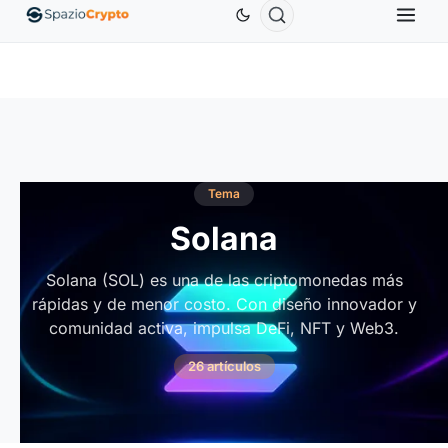
Ethereum
1880,58 US$
Tether
0,9991 US$
BNB
.10%
ETH
↑1.90%
USDT
↑0.00%
B
Tema
Solana
Solana (SOL) es una de las criptomonedas más
rápidas y de menor costo. Con diseño innovador y
comunidad activa, impulsa DeFi, NFT y Web3.
26 artículos