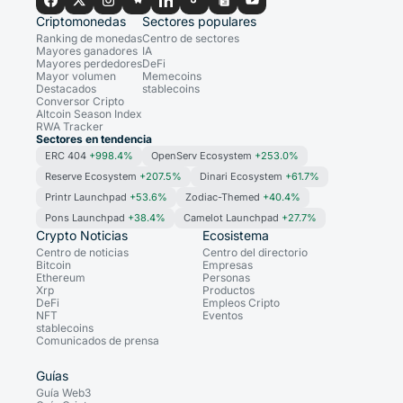
Criptomonedas
Sectores populares
Ranking de monedas
Centro de sectores
Mayores ganadores
IA
Mayores perdedores
DeFi
Mayor volumen
Memecoins
Destacados
stablecoins
Conversor Cripto
Altcoin Season Index
RWA Tracker
Sectores en tendencia
ERC 404
+998.4%
OpenServ Ecosystem
+253.0%
Reserve Ecosystem
+207.5%
Dinari Ecosystem
+61.7%
Printr Launchpad
+53.6%
Zodiac-Themed
+40.4%
Pons Launchpad
+38.4%
Camelot Launchpad
+27.7%
Crypto Noticias
Ecosistema
Centro de noticias
Centro del directorio
Bitcoin
Empresas
Ethereum
Personas
Xrp
Productos
DeFi
Empleos Cripto
NFT
Eventos
stablecoins
Comunicados de prensa
Guías
Guía Web3