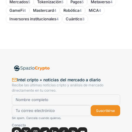
Mercados
Tokenización
Pagos
Metaverso
5
5
5
4
GameFi
Mastercard
Robótica
MiCA
4
4
4
4
Inversores institucionales
Cuántico
4
3
Intel cripto + noticias del mercado a diario
Recibe las últimas noticias cripto y análisis de mercado
directamente en tu correo.
Suscribirse
Sin spam. Cancela cuando quieras.
Conecta