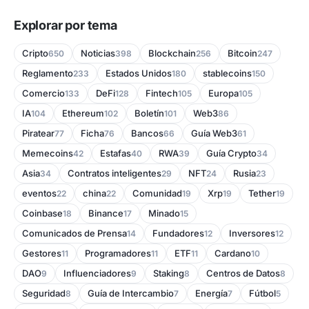
Explorar por tema
Cripto
Noticias
Blockchain
Bitcoin
650
398
256
247
Reglamento
Estados Unidos
stablecoins
233
180
150
Comercio
DeFi
Fintech
Europa
133
128
105
105
IA
Ethereum
Boletín
Web3
104
102
101
86
Piratear
Ficha
Bancos
Guía Web3
77
76
66
61
Memecoins
Estafas
RWA
Guía Crypto
42
40
39
34
Asia
Contratos inteligentes
NFT
Rusia
34
29
24
23
eventos
china
Comunidad
Xrp
Tether
22
22
19
19
19
Coinbase
Binance
Minado
18
17
15
Comunicados de Prensa
Fundadores
Inversores
14
12
12
Gestores
Programadores
ETF
Cardano
11
11
11
10
DAO
Influenciadores
Staking
Centros de Datos
9
9
8
8
Seguridad
Guía de Intercambio
Energía
Fútbol
8
7
7
5