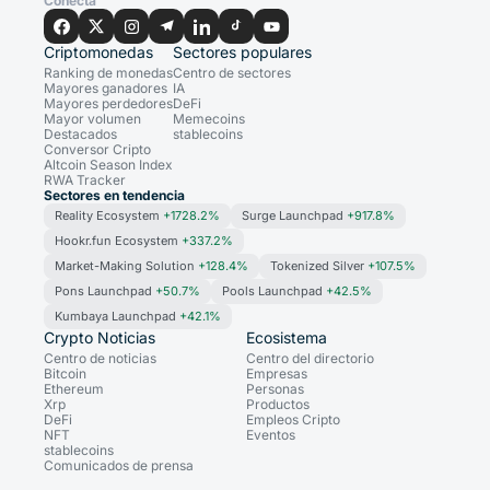
Conecta
Criptomonedas
Sectores populares
Ranking de monedas
Centro de sectores
Mayores ganadores
IA
Mayores perdedores
DeFi
Mayor volumen
Memecoins
Destacados
stablecoins
Conversor Cripto
Altcoin Season Index
RWA Tracker
Sectores en tendencia
Reality Ecosystem
+1728.2%
Surge Launchpad
+917.8%
Hookr.fun Ecosystem
+337.2%
Market-Making Solution
+128.4%
Tokenized Silver
+107.5%
Pons Launchpad
+50.7%
Pools Launchpad
+42.5%
Kumbaya Launchpad
+42.1%
Crypto Noticias
Ecosistema
Centro de noticias
Centro del directorio
Bitcoin
Empresas
Ethereum
Personas
Xrp
Productos
DeFi
Empleos Cripto
NFT
Eventos
stablecoins
Comunicados de prensa