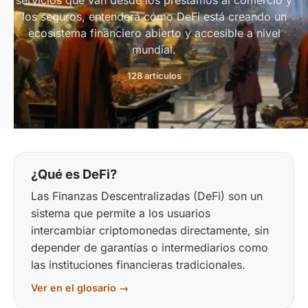
servicios que van desde los préstamos al comercio y
los seguros, entenderá cómo DeFi está creando un
ecosistema financiero abierto y accesible a nivel
mundial.
128 artículos
¿Qué es DeFi?
Las Finanzas Descentralizadas (DeFi) son un
sistema que permite a los usuarios
intercambiar criptomonedas directamente, sin
depender de garantías o intermediarios como
las instituciones financieras tradicionales.
Ver en el glosario →