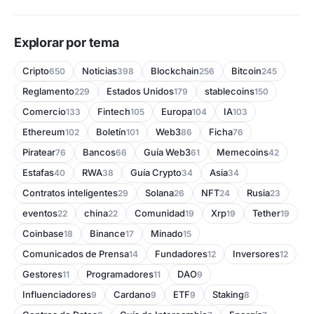
Explorar por tema
Cripto
Noticias
Blockchain
Bitcoin
650
398
256
245
Reglamento
Estados Unidos
stablecoins
229
179
150
Comercio
Fintech
Europa
IA
133
105
104
103
Ethereum
Boletín
Web3
Ficha
102
101
86
76
Piratear
Bancos
Guía Web3
Memecoins
76
66
61
42
Estafas
RWA
Guía Crypto
Asia
40
38
34
34
Contratos inteligentes
Solana
NFT
Rusia
29
26
24
23
eventos
china
Comunidad
Xrp
Tether
22
22
19
19
19
Coinbase
Binance
Minado
18
17
15
Comunicados de Prensa
Fundadores
Inversores
14
12
12
Gestores
Programadores
DAO
11
11
9
Influenciadores
Cardano
ETF
Staking
9
9
9
8