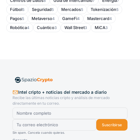
Centros de Datos
Guía de Intercambio
Energía
8
7
7
Fútbol
Seguridad
Mercados
Tokenización
5
5
5
5
Pagos
Metaverso
GameFi
Mastercard
5
4
4
4
Robótica
Cuántico
Wall Street
MiCA
4
3
3
3
Intel cripto + noticias del mercado a diario
Recibe las últimas noticias cripto y análisis de mercado
directamente en tu correo.
Suscribirse
Sin spam. Cancela cuando quieras.