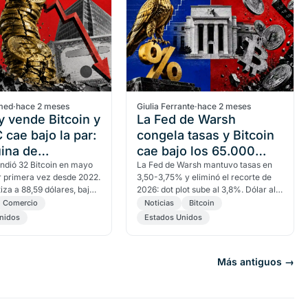
med
·
hace 2 meses
Giulia Ferrante
·
hace 2 meses
y vende Bitcoin y
La Fed de Warsh
 cae bajo la par:
congela tasas y Bitcoin
ina de
cae bajo los 65.000
ción cruje
ndió 32 Bitcoin en mayo
dólares
La Fed de Warsh mantuvo tasas en
r primera vez desde 2022.
3,50-3,75% y eliminó el recorte de
iza a 88,59 dólares, bajo
2026: dot plot sube al 3,8%. Dólar al
un yield del 13% y dos
alza, Bitcoin apunta a los 60.000
Comercio
Noticias
Bitcoin
 de…
dólares.
nidos
Estados Unidos
Más antiguos →