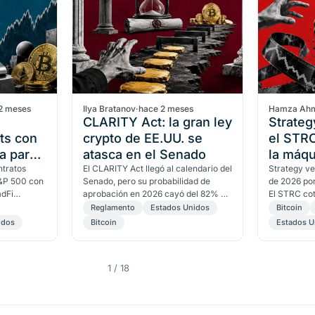
2 meses
Ilya Bratanov
·
hace 2 meses
Hamza Ah
CLARITY Act: la gran ley
Strateg
ts con
crypto de EE.UU. se
el STRC
a para
atasca en el Senado
la máqu
tratos
El CLARITY Act llegó al calendario del
acumula
Strategy ve
S&P 500 con
Senado, pero su probabilidad de
de 2026 po
adFi
aprobación en 2026 cayó del 82% al
El STRC cot
ra Kalshi y
47% según Polymarket. Cuatro
la par, con 
Reglamento
Estados Unidos
Bitcoin
obstáculos quedan por…
escenarios
idos
Bitcoin
Estados U
1 / 18