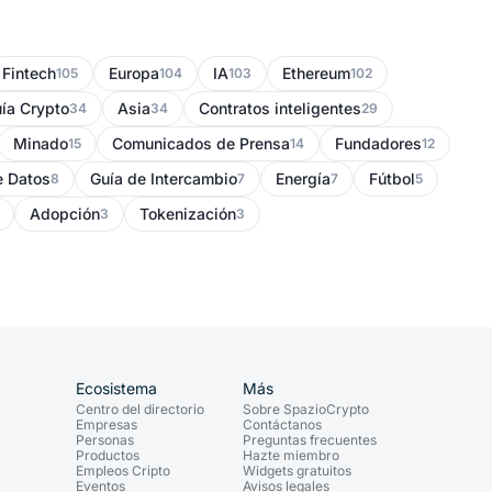
Fintech
Europa
IA
Ethereum
105
104
103
102
ía Crypto
Asia
Contratos inteligentes
34
34
29
Minado
Comunicados de Prensa
Fundadores
15
14
12
e Datos
Guía de Intercambio
Energía
Fútbol
8
7
7
5
Adopción
Tokenización
3
3
Ecosistema
Más
Centro del directorio
Sobre SpazioCrypto
Empresas
Contáctanos
Personas
Preguntas frecuentes
Productos
Hazte miembro
Empleos Cripto
Widgets gratuitos
Eventos
Avisos legales