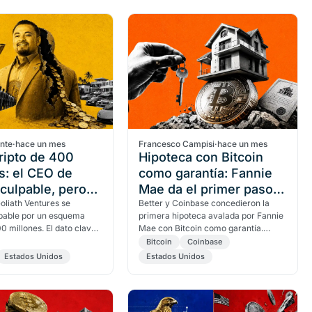
ante
·
hace un mes
Francesco Campisi
·
hace un mes
ripto de 400
Hipoteca con Bitcoin
s: el CEO de
como garantía: Fannie
 culpable, pero
Mae da el primer paso
 0,3% era cripto
oliath Ventures se
en EE.UU.
Better y Coinbase concedieron la
lpable por un esquema
primera hipoteca avalada por Fannie
0 millones. El dato clave:
Mae con Bitcoin como garantía.
% de los fondos tocó
Cómo funciona, qué cambió en la
Bitcoin
Coinbase
to reales.
FHFA y qué cláusulas hay…
Estados Unidos
Estados Unidos