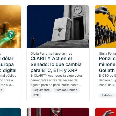
s
Giulia Ferrante
·
hace un mes
Giulia Ferr
 dólar
CLARITY Act en el
Ponzi c
 Europa
Senado: lo que cambia
millone
 digital
para BTC, ETH y XRP
Goliath
ital público
El CLARITY Act necesita siete votos
solo el
El CEO de G
no libre a
demócratas antes del receso de
declara cu
eto a la
agosto para no paralizarse hasta
Ponzi de 40
zación del
2027. En juego: ETF de altcoins y
solo el 0,3
os
Reglamento
Estados Unidos
hasta 8.000 millones en…
activos crip
ETF
Estafas