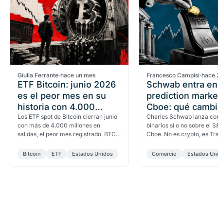
Giulia Ferrante
·
hace un mes
Francesco Campisi
·
hace 
ETF Bitcoin: junio 2026
Schwab entra en
es el peor mes en su
prediction marke
historia con 4.000
Cboe: qué cambi
millones en salidas
Los ETF spot de Bitcoin cierran junio
Kalshi
Charles Schwab lanza con
con más de 4.000 millones en
binarios sí o no sobre el 
salidas, el peor mes registrado. BTC
Cboe. No es crypto, es Tr
cotiza bajo los 60.000 dólares y el
regulado. Qué significa pa
semestre termina…
Polymarket.
Bitcoin
ETF
Estados Unidos
Comercio
Estados Un