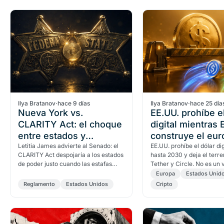
Ilya Bratanov
·
hace 9 días
Ilya Bratanov
·
hace 25 día
Nueva York vs.
EE.UU. prohíbe el
CLARITY Act: el choque
digital mientras
entre estados y
construye el euro
gobierno federal
Letitia James advierte al Senado: el
EE.UU. prohíbe el dólar dig
CLARITY Act despojaría a los estados
hasta 2030 y deja el terre
de poder justo cuando las estafas
Tether y Circle. No es un v
cripto representan el 50% de las
privacidad, es una privati
Europa
Estados Unid
pérdidas por…
dinero…
Reglamento
Estados Unidos
Cripto