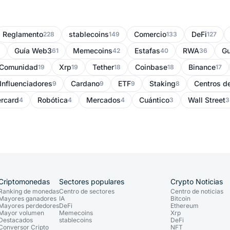
Reglamento
stablecoins
Comercio
DeFi
228
149
133
127
Guía Web3
Memecoins
Estafas
RWA
Gu
61
42
40
36
Comunidad
Xrp
Tether
Coinbase
Binance
19
19
18
18
17
Influenciadores
Cardano
ETF
Staking
Centros d
9
9
9
8
rcard
Robótica
Mercados
Cuántico
Wall Street
4
4
4
3
3
Criptomonedas
Sectores populares
Crypto Noticias
Ranking de monedas
Centro de sectores
Centro de noticias
Mayores ganadores
IA
Bitcoin
Mayores perdedores
DeFi
Ethereum
Mayor volumen
Memecoins
Xrp
Destacados
stablecoins
DeFi
Conversor Cripto
NFT