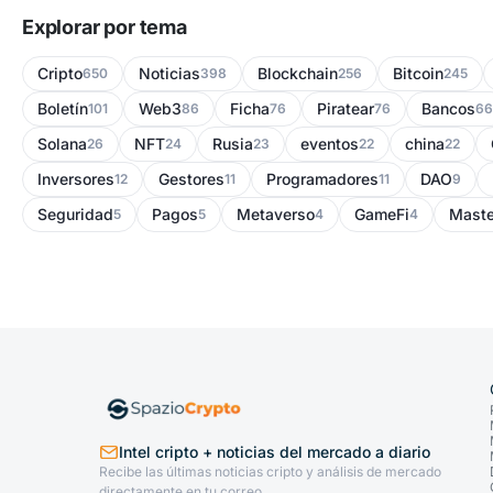
Explorar por tema
Cripto
Noticias
Blockchain
Bitcoin
650
398
256
245
Boletín
Web3
Ficha
Piratear
Bancos
101
86
76
76
66
Solana
NFT
Rusia
eventos
china
26
24
23
22
22
Inversores
Gestores
Programadores
DAO
12
11
11
9
Seguridad
Pagos
Metaverso
GameFi
Maste
5
5
4
4
Intel cripto + noticias del mercado a diario
Recibe las últimas noticias cripto y análisis de mercado
directamente en tu correo.