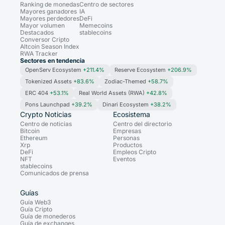
Ranking de monedas
Centro de sectores
Mayores ganadores
IA
Mayores perdedores
DeFi
Mayor volumen
Memecoins
Destacados
stablecoins
Conversor Cripto
Altcoin Season Index
RWA Tracker
Sectores en tendencia
OpenServ Ecosystem
+211.4%
Reserve Ecosystem
+206.9%
Tokenized Assets
+83.6%
Zodiac-Themed
+58.7%
ERC 404
+53.1%
Real World Assets (RWA)
+42.8%
Pons Launchpad
+39.2%
Dinari Ecosystem
+38.2%
Crypto Noticias
Ecosistema
Centro de noticias
Centro del directorio
Bitcoin
Empresas
Ethereum
Personas
Xrp
Productos
DeFi
Empleos Cripto
NFT
Eventos
stablecoins
Comunicados de prensa
Guías
Guía Web3
Guía Cripto
Guía de monederos
Guía de exchanges