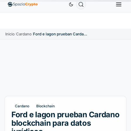
Ethereum
1880,58 US$
Tether
0,9991 US$
BNB
.10%
ETH
↑1.90%
USDT
↑0.00%
B
Inicio
/
Cardano
/
Ford e Iagon prueban Cardano blockchain para datos jurídicos
Cardano
Blockchain
Ford e Iagon prueban Cardano
blockchain para datos