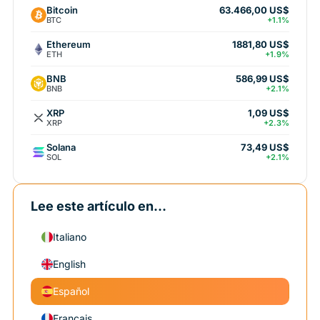
Bitcoin
63.466,00 US$
BTC
+1.1%
Ethereum
1881,80 US$
ETH
+1.9%
BNB
586,99 US$
BNB
+2.1%
XRP
1,09 US$
XRP
+2.3%
Solana
73,49 US$
SOL
+2.1%
Lee este artículo en...
Italiano
English
Español
Français