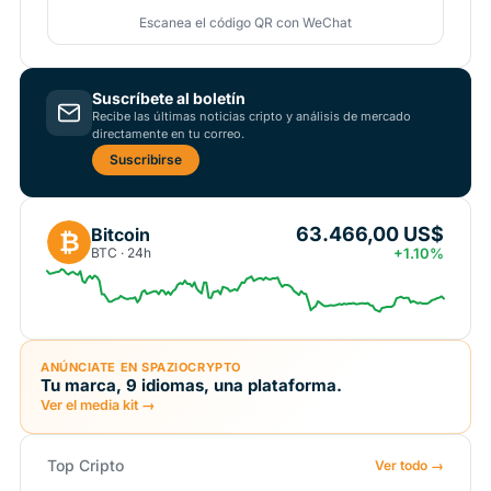
Escanea el código QR con WeChat
Suscríbete al boletín
Recibe las últimas noticias cripto y análisis de mercado
directamente en tu correo.
Suscribirse
63.466,00 US$
Bitcoin
₿
BTC · 24h
+1.10%
ANÚNCIATE EN SPAZIOCRYPTO
Tu marca, 9 idiomas, una plataforma.
Ver el media kit →
Top Cripto
Ver todo →