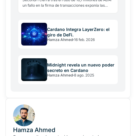
blockchain
un fallo en la firma de transacciones exponía las
claves privadas en la cadena. Mover la frase
secreta…
Cardano Integra LayerZero: el
giro de DeFi.
Hamza Ahmed
16 feb. 2026
Midnight revela un nuevo poder
secreto en Cardano
Hamza Ahmed
8 ago. 2025
Hamza Ahmed