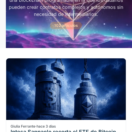
una blockchain programable en la que los usuarios
pueden crear contratos complejos y autónomos sin
necesidad de intermediarios.
102 artículos
Giulia Ferrante
·
hace 3 días
Intesa Sanpaolo recorta el ETF de Bitcoin