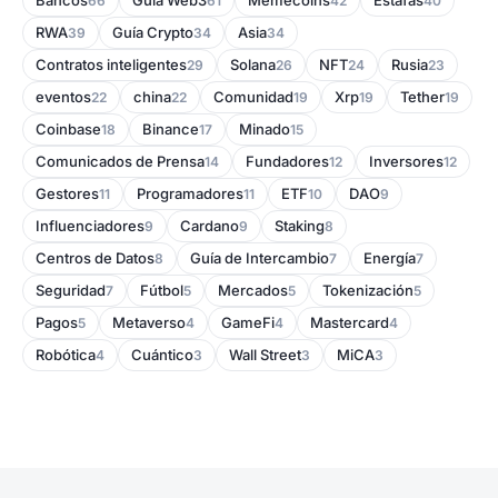
Bancos
Guía Web3
Memecoins
Estafas
66
61
42
40
RWA
Guía Crypto
Asia
39
34
34
Contratos inteligentes
Solana
NFT
Rusia
29
26
24
23
eventos
china
Comunidad
Xrp
Tether
22
22
19
19
19
Coinbase
Binance
Minado
18
17
15
Comunicados de Prensa
Fundadores
Inversores
14
12
12
Gestores
Programadores
ETF
DAO
11
11
10
9
Influenciadores
Cardano
Staking
9
9
8
Centros de Datos
Guía de Intercambio
Energía
8
7
7
Seguridad
Fútbol
Mercados
Tokenización
7
5
5
5
Pagos
Metaverso
GameFi
Mastercard
5
4
4
4
Robótica
Cuántico
Wall Street
MiCA
4
3
3
3