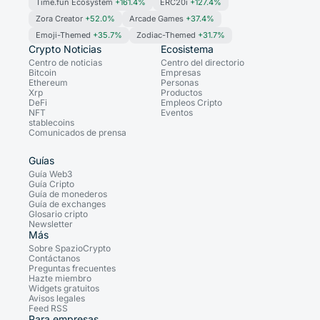
Time.fun Ecosystem
+161.4%
ERC20i
+127.4%
Zora Creator
+52.0%
Arcade Games
+37.4%
Emoji-Themed
+35.7%
Zodiac-Themed
+31.7%
Crypto Noticias
Ecosistema
Centro de noticias
Centro del directorio
Bitcoin
Empresas
Ethereum
Personas
Xrp
Productos
DeFi
Empleos Cripto
NFT
Eventos
stablecoins
Comunicados de prensa
Guías
Guía Web3
Guía Cripto
Guía de monederos
Guía de exchanges
Glosario cripto
Newsletter
Más
Sobre SpazioCrypto
Contáctanos
Preguntas frecuentes
Hazte miembro
Widgets gratuitos
Avisos legales
Feed RSS
Para empresas