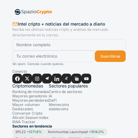
Intel cripto + noticias del mercado a diario
Recibe las últimas noticias cripto y análisis de mercado
directamente en tu correo.
Suscribirse
Sin spam. Cancela cuando quieras.
Conecta
Criptomonedas
Sectores populares
Ranking de monedas
Centro de sectores
Mayores ganadores
IA
Mayores perdedores
DeFi
Mayor volumen
Memecoins
Destacados
stablecoins
Conversor Cripto
Altcoin Season Index
RWA Tracker
Sectores en tendencia
SPL22
+1271.6%
Kommunitas Launchpad
+1014.0%