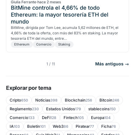
Giulia Ferrante
·
hace 2 meses
BitMine controla el 4,66% de todo
Ethereum: la mayor tesorería ETH del
mundo
BitMine, dirigida por Tom Lee, acumula 5,62 millones de ETH, el
4,66% de toda la oferta, con más del 83% en staking. La mayor
tesorería ETH del mundo, entre…
Ethereum
Comercio
Staking
Más antiguos →
1 / 11
Explorar por tema
Cripto
Noticias
Blockchain
Bitcoin
650
398
256
246
Reglamento
Estados Unidos
stablecoins
230
179
150
Comercio
DeFi
Fintech
Europa
133
128
105
104
IA
Boletín
Web3
Piratear
Ficha
103
101
86
77
76