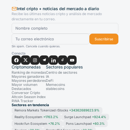
Intel cripto + noticias del mercado a diario
Recibe las últimas noticias cripto y análisis de mercado
directamente en tu correo.
Suscribirse
Sin spam. Cancela cuando quieras.
Conecta
Criptomonedas
Sectores populares
Ranking de monedas
Centro de sectores
Mayores ganadores
IA
Mayores perdedores
DeFi
Mayor volumen
Memecoins
Destacados
stablecoins
Conversor Cripto
Altcoin Season Index
RWA Tracker
Sectores en tendencia
Remora Markets Tokenized rStocks
+34362689623.9%
Reality Ecosystem
+1763.2%
Surge Launchpad
+924.4%
Hookr.fun Ecosystem
+76.2%
Pons Launchpad
+60.3%