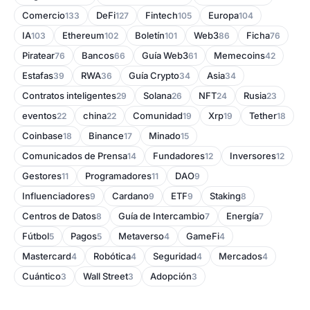
Comercio
DeFi
Fintech
Europa
133
127
105
104
IA
Ethereum
Boletín
Web3
Ficha
103
102
101
86
76
Piratear
Bancos
Guía Web3
Memecoins
76
66
61
42
Estafas
RWA
Guía Crypto
Asia
39
36
34
34
Contratos inteligentes
Solana
NFT
Rusia
29
26
24
23
eventos
china
Comunidad
Xrp
Tether
22
22
19
19
18
Coinbase
Binance
Minado
18
17
15
Comunicados de Prensa
Fundadores
Inversores
14
12
12
Gestores
Programadores
DAO
11
11
9
Influenciadores
Cardano
ETF
Staking
9
9
9
8
Centros de Datos
Guía de Intercambio
Energía
8
7
7
Fútbol
Pagos
Metaverso
GameFi
5
5
4
4
Mastercard
Robótica
Seguridad
Mercados
4
4
4
4
Cuántico
Wall Street
Adopción
3
3
3