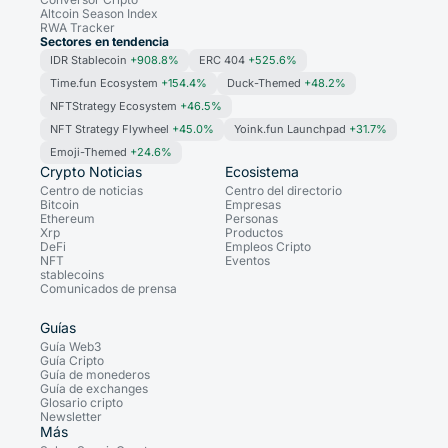
Altcoin Season Index
RWA Tracker
Sectores en tendencia
IDR Stablecoin
+908.8%
ERC 404
+525.6%
Time.fun Ecosystem
+154.4%
Duck-Themed
+48.2%
NFTStrategy Ecosystem
+46.5%
NFT Strategy Flywheel
+45.0%
Yoink.fun Launchpad
+31.7%
Emoji-Themed
+24.6%
Crypto Noticias
Ecosistema
Centro de noticias
Centro del directorio
Bitcoin
Empresas
Ethereum
Personas
Xrp
Productos
DeFi
Empleos Cripto
NFT
Eventos
stablecoins
Comunicados de prensa
Guías
Guía Web3
Guía Cripto
Guía de monederos
Guía de exchanges
Glosario cripto
Newsletter
Más