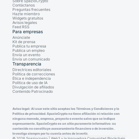
Sobre SpazioCrypto
Contáctanos
Preguntas frecuentes
Hazte miembro
Widgets gratuitos
Avisos legales
Feed RSS
Para empresas
Anúnciate
Kit de prensa
Publica tu empresa
Publica un empleo
Envía un evento
Envía un comunicado
Transparencia
Directrices editoriales
Política de correcciones
Ética e independencia
Política de uso de IA
Divulgación de afiliados
Contenido Patrocinado
Aviso legal: Al usar este sitio aceptas los Términos y Condiciones y la
Política de privacidad. SpazioCrypto no tiene afiliación ni relación con
ninguna moneda, empresa, proyecto o evento salvo que se indique
expresamente. SpazioCrypto es un sitio puramente informativo: su
contenido no constituye asesoramiento financiero o de inversión.
Investiga siempre por tu cuenta antes de invertir.
© 2026 Spaziocrypto | Web3 y la Innovadora Comunidad Blockchain.