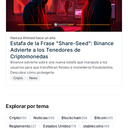
Hamza Ahmed
·
hace un año
Estafa de la Frase "Share-Seed": Binance
Advierte a los Tenedores de
Criptomonedas
Binance advierte sobre una nueva estafa que manipula a los
usuarios para que transfieran fondos a monederos fraudulentos.
Descubre cómo protegerte.
Cripto
News
Explorar por tema
Cripto
Noticias
Blockchain
Bitcoin
650
398
256
245
Reglamento
Estados Unidos
stablecoins
227
179
149