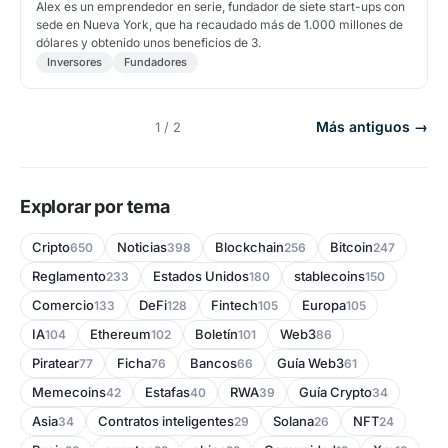
Alex es un emprendedor en serie, fundador de siete start-ups con
sede en Nueva York, que ha recaudado más de 1.000 millones de
dólares y obtenido unos beneficios de 3.
Inversores
Fundadores
Más antiguos →
1 / 2
Explorar por tema
Cripto
Noticias
Blockchain
Bitcoin
650
398
256
247
Reglamento
Estados Unidos
stablecoins
233
180
150
Comercio
DeFi
Fintech
Europa
133
128
105
105
IA
Ethereum
Boletín
Web3
104
102
101
86
Piratear
Ficha
Bancos
Guía Web3
77
76
66
61
Memecoins
Estafas
RWA
Guía Crypto
42
40
39
34
Asia
Contratos inteligentes
Solana
NFT
34
29
26
24