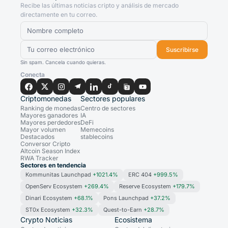
Recibe las últimas noticias cripto y análisis de mercado
directamente en tu correo.
Suscribirse
Sin spam. Cancela cuando quieras.
Conecta
Criptomonedas
Sectores populares
Ranking de monedas
Centro de sectores
Mayores ganadores
IA
Mayores perdedores
DeFi
Mayor volumen
Memecoins
Destacados
stablecoins
Conversor Cripto
Altcoin Season Index
RWA Tracker
Sectores en tendencia
Kommunitas Launchpad
+1021.4%
ERC 404
+999.5%
OpenServ Ecosystem
+269.4%
Reserve Ecosystem
+179.7%
Dinari Ecosystem
+68.1%
Pons Launchpad
+37.2%
ST0x Ecosystem
+32.3%
Quest-to-Earn
+28.7%
Crypto Noticias
Ecosistema