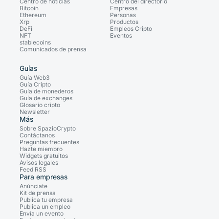
Centro de noticias
Centro del directorio
Bitcoin
Empresas
Ethereum
Personas
Xrp
Productos
DeFi
Empleos Cripto
NFT
Eventos
stablecoins
Comunicados de prensa
Guías
Guía Web3
Guía Cripto
Guía de monederos
Guía de exchanges
Glosario cripto
Newsletter
Más
Sobre SpazioCrypto
Contáctanos
Preguntas frecuentes
Hazte miembro
Widgets gratuitos
Avisos legales
Feed RSS
Para empresas
Anúnciate
Kit de prensa
Publica tu empresa
Publica un empleo
Envía un evento