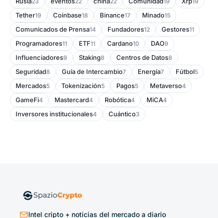
Rusia
eventos
china
Comunidad
Xrp
23
22
22
19
19
Tether
Coinbase
Binance
Minado
19
18
17
15
Comunicados de Prensa
Fundadores
Gestores
14
12
11
Programadores
ETF
Cardano
DAO
11
11
10
9
Influenciadores
Staking
Centros de Datos
9
8
8
Seguridad
Guía de Intercambio
Energía
Fútbol
8
7
7
5
Mercados
Tokenización
Pagos
Metaverso
5
5
5
4
GameFi
Mastercard
Robótica
MiCA
4
4
4
4
Inversores institucionales
Cuántico
4
3
Intel cripto + noticias del mercado a diario