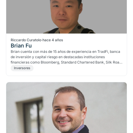
Riccardo Curatolo
·
hace 4 años
Brian Fu
Brian cuenta con más de 15 años de experiencia en TradFi, banca
de inversión y capital riesgo en destacadas instituciones
financieras como Bloomberg, Standard Chartered Bank, Silk Road
Finance y China Merchants Capital.
Inversores