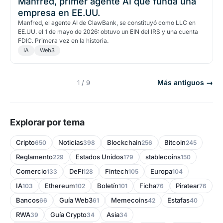
Manfred, primer agente AI que funda una
empresa en EE.UU.
Manfred, el agente AI de ClawBank, se constituyó como LLC en
EE.UU. el 1 de mayo de 2026: obtuvo un EIN del IRS y una cuenta
FDIC. Primera vez en la historia.
IA
Web3
Más antiguos →
1 / 9
Explorar por tema
Cripto
Noticias
Blockchain
Bitcoin
650
398
256
245
Reglamento
Estados Unidos
stablecoins
229
179
150
Comercio
DeFi
Fintech
Europa
133
128
105
104
IA
Ethereum
Boletín
Ficha
Piratear
103
102
101
76
76
Bancos
Guía Web3
Memecoins
Estafas
66
61
42
40
RWA
Guía Crypto
Asia
39
34
34