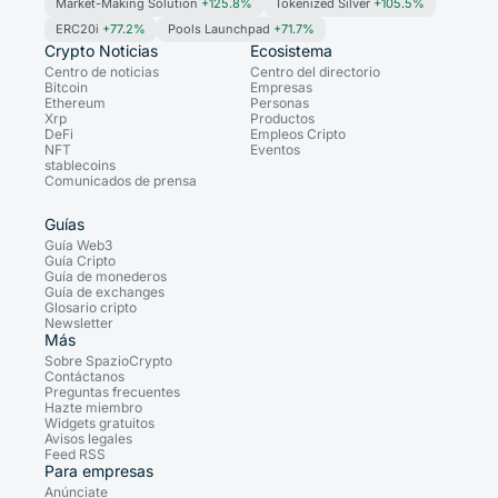
Market-Making Solution
+125.8%
Tokenized Silver
+105.5%
ERC20i
+77.2%
Pools Launchpad
+71.7%
Crypto Noticias
Ecosistema
Centro de noticias
Centro del directorio
Bitcoin
Empresas
Ethereum
Personas
Xrp
Productos
DeFi
Empleos Cripto
NFT
Eventos
stablecoins
Comunicados de prensa
Guías
Guía Web3
Guía Cripto
Guía de monederos
Guía de exchanges
Glosario cripto
Newsletter
Más
Sobre SpazioCrypto
Contáctanos
Preguntas frecuentes
Hazte miembro
Widgets gratuitos
Avisos legales
Feed RSS
Para empresas
Anúnciate