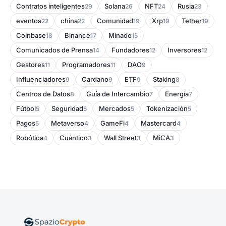
Contratos inteligentes
Solana
NFT
Rusia
29
26
24
23
eventos
china
Comunidad
Xrp
Tether
22
22
19
19
19
Coinbase
Binance
Minado
18
17
15
Comunicados de Prensa
Fundadores
Inversores
14
12
12
Gestores
Programadores
DAO
11
11
9
Influenciadores
Cardano
ETF
Staking
9
9
9
8
Centros de Datos
Guía de Intercambio
Energía
8
7
7
Fútbol
Seguridad
Mercados
Tokenización
5
5
5
5
Pagos
Metaverso
GameFi
Mastercard
5
4
4
4
Robótica
Cuántico
Wall Street
MiCA
4
3
3
3