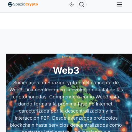
95 US$
XRP
1,09 US$
Solana
73,45 US$
TRON
↑0.00%
XRP
↑2.30%
SOL
↑2.10%
T
Tema
Web3
Sumérjase con Spaziocrypto en el concepto de
Web3, una revolución en la evolución digital de las
criptomonedas. Comprenderá cómo Web3 está
dando forma a la próxima fase de Internet,
caracterizada por la descentralización y la
interacción P2P. Desde avanzados protocolos
blockchain hasta servicios descentralizados como