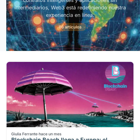
contratos inteligentes y aplicaciones sin
intermediarios, Web3 está redefiniendo nuestra
experiencia en línea.
86 artículos
Giulia Ferrante
·
hace un mes
Blockchain Beach llega a Europa: el