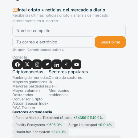
Intel cripto + noticias del mercado a diario
Recibe las últimas noticias cripto y análisis de mercado
directamente en tu correo.
Suscribirse
Sin spam. Cancela cuando quieras.
Conecta
Criptomonedas
Sectores populares
Ranking de monedas
Centro de sectores
Mayores ganadores
IA
Mayores perdedores
DeFi
Mayor volumen
Memecoins
Destacados
stablecoins
Conversor Cripto
Altcoin Season Index
RWA Tracker
Sectores en tendencia
Remora Markets Tokenized rStocks
+34359121140.9%
Reality Ecosystem
+1695.0%
Surge Launchpad
+910.4%
Hookr.fun Ecosystem
+240.0%