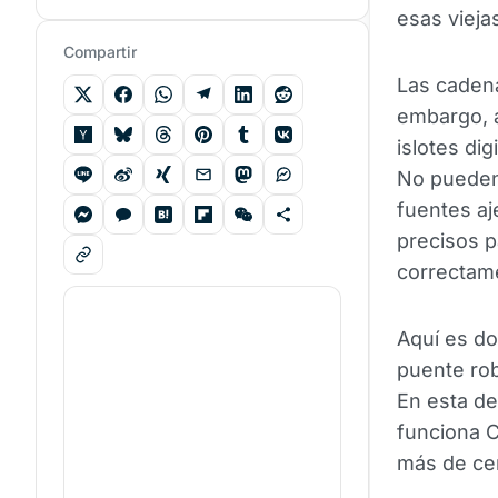
esas vieja
Compartir
Las cadena
embargo, a
islotes dig
No pueden
fuentes a
precisos p
correctam
Aquí es d
puente rob
En esta de
funciona C
más de ce