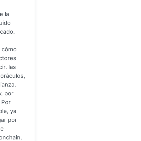
e la
uido
icado.
r cómo
ctores
r, las
oráculos,
ianza.
y, por
 Por
le, ya
gar por
ue
 onchain,