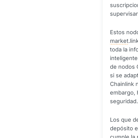
suscripcio
supervisar
Estos nod
market
.li
toda la in
inteligent
de nodos C
si se adap
Chainlink 
embargo, h
seguridad.
Los que de
depósito e
cumple la 