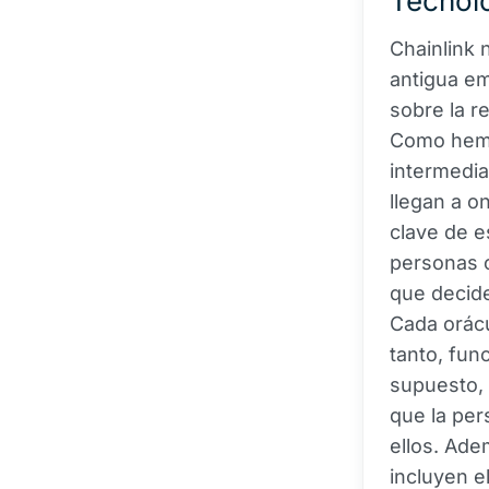
Tecnol
Chainlink 
antigua em
sobre la r
Como hemos
intermedia
llegan a o
clave de e
personas 
que decide
Cada orácu
tanto, fun
supuesto, 
que la per
ellos. Ad
incluyen el