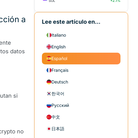
SOL
+2.1%
ucción a
Lee este artículo en...
Italiano
ente
English
tos datos
Español
Français
n
Deutsch
한국어
utan si
Русский
中文
日本語
crypto no