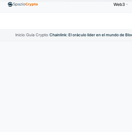
Web3
S$
Ethereum
1880,58 US$
Tether
0,9991 US$
↑1.10%
ETH
↑1.90%
USDT
↑0.00%
Inicio
/
Guía Crypto
/
Chainlink: El oráculo líder en el mundo de Bl