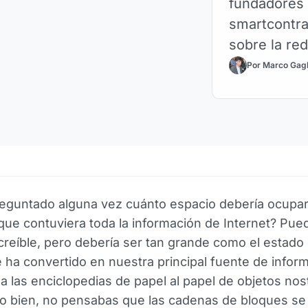
fundadores 
smartcontra
sobre la re
bastante co
Por Marco Gagl
reguntado alguna vez cuánto espacio debería ocupa
 que contuviera toda la información de Internet? Pue
creíble, pero debería ser tan grande como el estado
e ha convertido en nuestra principal fuente de infor
a las enciclopedias de papel al papel de objetos nos
ído bien, no pensabas que las cadenas de bloques se 