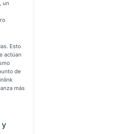
, un
ero
as. Esto
ue actúan
ismo
"punto de
nlink
fianza más
 y