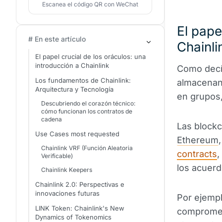
Escanea el código QR con WeChat
El pape
# En este artículo
Chainli
El papel crucial de los oráculos: una
introducción a Chainlink
Como decí
Los fundamentos de Chainlink:
almacenan
Arquitectura y Tecnología
en grupos
Descubriendo el corazón técnico:
cómo funcionan los contratos de
cadena
Las block
Use Cases most requested
Ethereum
Chainlink VRF (Función Aleatoria
contracts
,
Verificable)
los acuer
Chainlink Keepers
Chainlink 2.0: Perspectivas e
innovaciones futuras
Por ejempl
LINK Token: Chainlink's New
compromet
Dynamics of Tokenomics