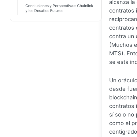
alcanza la
Conclusiones y Perspectivas: Chainlink
contratos 
y los Desafíos Futuros
recíprocam
contratos
contra un 
(Muchos er
MTS). Ento
se está in
Un oráculo
desde fuer
blockchai
contratos 
sí solo no
como el p
centígrad