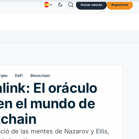
Iniciar sesión
Regístrate
Solana
73,45 US$
TRON
0,3264 US$
Dogecoin
Publicidad
Contactos
Quiénes Somos
2.30%
SOL
↑2.10%
TRX
↓0.30%
D
ripto
DeFi
Blockchain
link: El oráculo
 en el mundo de
kchain
ció de las mentes de Nazarov y Ellis,