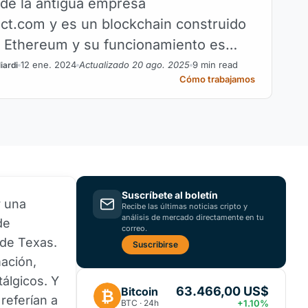
de la antigua empresa
ct.com y es un blockchain construido
d Ethereum y su funcionamiento es
mplicado.
12 ene. 2024
Actualizado 20 ago. 2025
9 min read
iardi
Cómo trabajamos
Suscríbete al boletín
r una
Recibe las últimas noticias cripto y
análisis de mercado directamente en tu
de
correo.
 de Texas.
Suscribirse
mación,
tálgicos. Y
63.466,00 US$
Bitcoin
₿
referían a
BTC · 24h
+1.10%