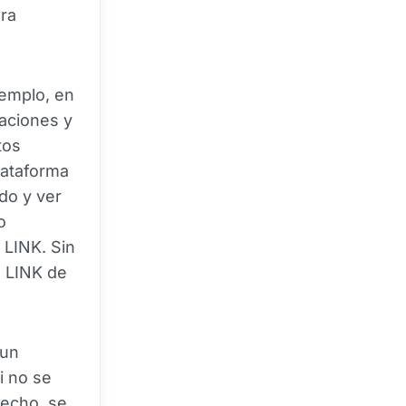
ara
emplo, en
caciones y
tos
plataforma
do y ver
o
 LINK. Sin
n LINK de
 un
i no se
hecho, se