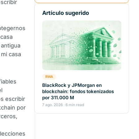
scribir
Artículo sugerido
otegernos
 casa
 antigua
 mi casa
RWA
iables
BlackRock y JPMorgan en
l
blockchain: fondos tokenizados
por 311.000 M
 escribir
7 ago. 2026 · 6 min read
kchain por
rceros,
lecciones