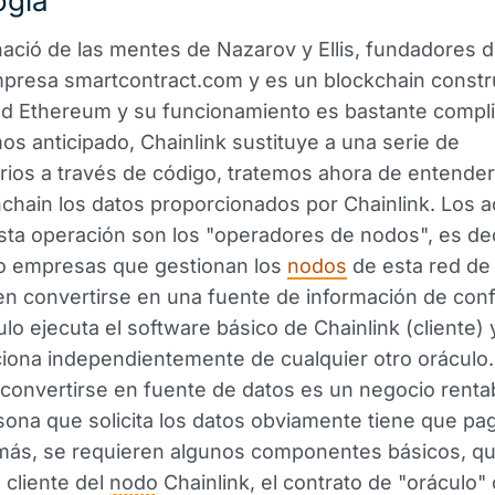
ogía
nació de las mentes de Nazarov y Ellis, fundadores d
presa smartcontract.com y es un blockchain constr
ed Ethereum y su funcionamiento es bastante compl
 anticipado, Chainlink sustituye a una serie de
rios a través de código, tratemos ahora de entende
nchain los datos proporcionados por Chainlink. Los a
sta operación son los "operadores de nodos", es deci
o empresas que gestionan los
nodos
de esta red de 
n convertirse en una fuente de información de conf
lo ejecuta el software básico de Chainlink (cliente) 
ciona independientemente de cualquier otro oráculo.
convertirse en fuente de datos es un negocio rentab
sona que solicita los datos obviamente tiene que pa
emás, se requieren algunos componentes básicos, q
 cliente del
nodo
Chainlink, el contrato de "oráculo"