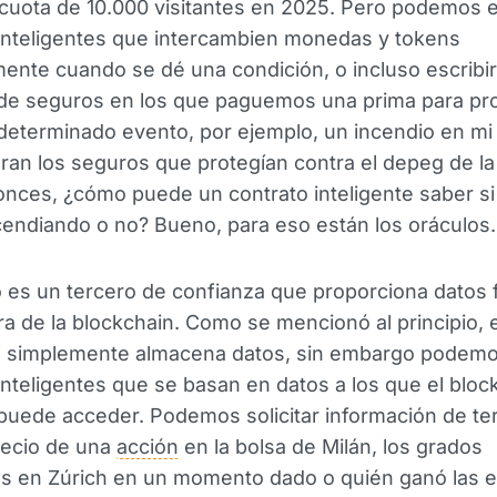
 cuota de 10.000 visitantes en 2025. Pero podemos e
inteligentes que intercambien monedas y tokens
ente cuando se dé una condición, o incluso escribir
 de seguros en los que paguemos una prima para pr
determinado evento, por ejemplo, un incendio en mi
an los seguros que protegían contra el depeg de la
nces, ¿cómo puede un contrato inteligente saber si
cendiando o no? Bueno, para eso están los oráculos.
 es un tercero de confianza que proporciona datos f
a de la blockchain. Como se mencionó al principio, e
n simplemente almacena datos, sin embargo podemos
inteligentes que se basan en datos a los que el bloc
 puede acceder. Podemos solicitar información de te
recio de una
acción
en la bolsa de Milán, los grados
os en Zúrich en un momento dado o quién ganó las e