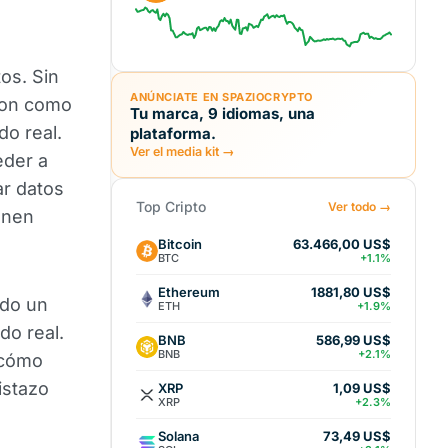
os. Sin
ANÚNCIATE EN SPAZIOCRYPTO
 son como
Tu marca, 9 idiomas, una
do real.
plataforma.
Ver el media kit →
eder a
ar datos
Top Cripto
Ver todo →
onen
Bitcoin
63.466,00 US$
BTC
+1.1%
Ethereum
1881,80 US$
ndo un
ETH
+1.9%
do real.
BNB
586,99 US$
BNB
+2.1%
 cómo
istazo
XRP
1,09 US$
XRP
+2.3%
Solana
73,49 US$