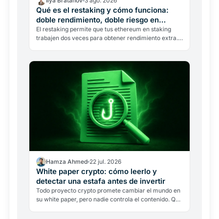
Ilya Bratanov
3 ago. 2026
Qué es el restaking y cómo funciona:
doble rendimiento, doble riesgo en
Ethereum
El restaking permite que tus ethereum en staking
trabajen dos veces para obtener rendimiento extra.
Un exploit de 300 millones en 2026 recordó los
riesgos.…
Hamza Ahmed
22 jul. 2026
White paper crypto: cómo leerlo y
detectar una estafa antes de invertir
Todo proyecto crypto promete cambiar el mundo en
su white paper, pero nadie controla el contenido. Qué
debe incluir un documento serio, siete señales de…