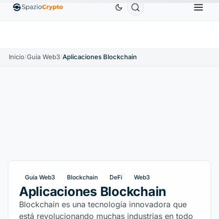
Ethereum
1880,58 US$
Tether
0,9991 US$
BNB
.10%
ETH
↑1.90%
USDT
↑0.00%
B
Inicio
/
Guía Web3
/
Aplicaciones Blockchain
Guía Web3
Blockchain
DeFi
Web3
Aplicaciones Blockchain
Blockchain es una tecnología innovadora que
está revolucionando muchas industrias en todo