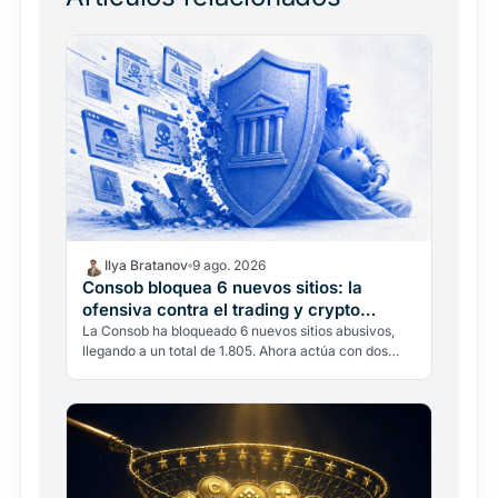
Ilya Bratanov
9 ago. 2026
Consob bloquea 6 nuevos sitios: la
ofensiva contra el trading y crypto
ilegales
La Consob ha bloqueado 6 nuevos sitios abusivos,
llegando a un total de 1.805. Ahora actúa con dos
instrumentos: el Decreto Crescita y MiCAR.