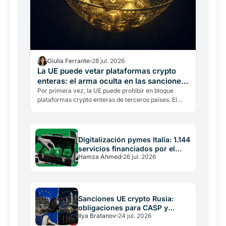
Giulia Ferrante
28 jul. 2026
La UE puede vetar plataformas crypto
enteras: el arma oculta en las sanciones
a Rusia
Por primera vez, la UE puede prohibir en bloque
plataformas crypto enteras de terceros países. El
21.º paquete de sanciones a Rusia cambia las reglas
para…
Digitalización pymes Italia: 1.144
servicios financiados por el
Hamza Ahmed
26 jul. 2026
PNRR
Sanciones UE crypto Rusia:
obligaciones para CASP y
Ilya Bratanov
24 jul. 2026
operadores