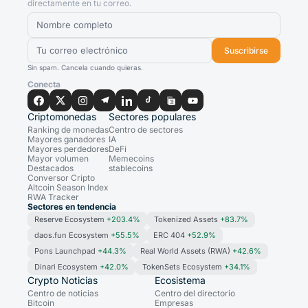
directamente en tu correo.
Suscribirse
Sin spam. Cancela cuando quieras.
Conecta
Criptomonedas
Sectores populares
Ranking de monedas
Centro de sectores
Mayores ganadores
IA
Mayores perdedores
DeFi
Mayor volumen
Memecoins
Destacados
stablecoins
Conversor Cripto
Altcoin Season Index
RWA Tracker
Sectores en tendencia
Reserve Ecosystem
+203.4%
Tokenized Assets
+83.7%
daos.fun Ecosystem
+55.5%
ERC 404
+52.9%
Pons Launchpad
+44.3%
Real World Assets (RWA)
+42.6%
Dinari Ecosystem
+42.0%
TokenSets Ecosystem
+34.1%
Crypto Noticias
Ecosistema
Centro de noticias
Centro del directorio
Bitcoin
Empresas