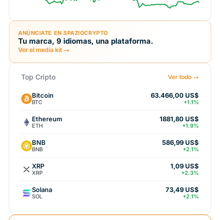
ANÚNCIATE EN SPAZIOCRYPTO
Tu marca, 9 idiomas, una plataforma.
Ver el media kit →
Top Cripto
Ver todo →
Bitcoin
63.466,00 US$
BTC
+1.1%
Ethereum
1881,80 US$
ETH
+1.9%
BNB
586,99 US$
BNB
+2.1%
XRP
1,09 US$
XRP
+2.3%
Solana
73,49 US$
SOL
+2.1%