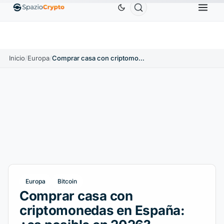
Ethereum
1880,58 US$
Tether
0,9991 US$
BNB
1.10%
ETH
↑1.90%
USDT
↑0.00%
Inicio
/
Europa
/
Comprar casa con criptomonedas en España: ¿es posible en 2026?
Europa
Bitcoin
Comprar casa con
criptomonedas en España: