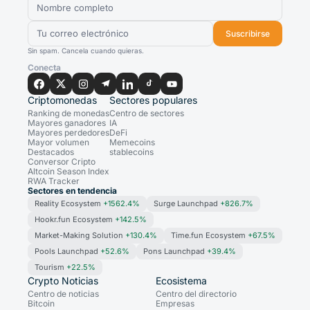
Suscribirse
Sin spam. Cancela cuando quieras.
Conecta
Criptomonedas
Sectores populares
Ranking de monedas
Centro de sectores
Mayores ganadores
IA
Mayores perdedores
DeFi
Mayor volumen
Memecoins
Destacados
stablecoins
Conversor Cripto
Altcoin Season Index
RWA Tracker
Sectores en tendencia
Reality Ecosystem
+1562.4%
Surge Launchpad
+826.7%
Hookr.fun Ecosystem
+142.5%
Market-Making Solution
+130.4%
Time.fun Ecosystem
+67.5%
Pools Launchpad
+52.6%
Pons Launchpad
+39.4%
Tourism
+22.5%
Crypto Noticias
Ecosistema
Centro de noticias
Centro del directorio
Bitcoin
Empresas