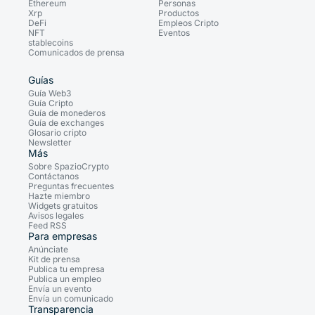
Ethereum
Personas
Xrp
Productos
DeFi
Empleos Cripto
NFT
Eventos
stablecoins
Comunicados de prensa
Guías
Guía Web3
Guía Cripto
Guía de monederos
Guía de exchanges
Glosario cripto
Newsletter
Más
Sobre SpazioCrypto
Contáctanos
Preguntas frecuentes
Hazte miembro
Widgets gratuitos
Avisos legales
Feed RSS
Para empresas
Anúnciate
Kit de prensa
Publica tu empresa
Publica un empleo
Envía un evento
Envía un comunicado
Transparencia