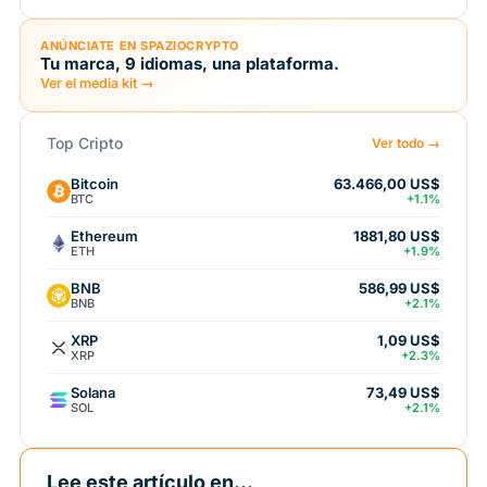
ANÚNCIATE EN SPAZIOCRYPTO
Tu marca, 9 idiomas, una plataforma.
Ver el media kit →
Top Cripto
Ver todo →
Bitcoin
63.466,00 US$
BTC
+1.1%
Ethereum
1881,80 US$
ETH
+1.9%
BNB
586,99 US$
BNB
+2.1%
XRP
1,09 US$
XRP
+2.3%
Solana
73,49 US$
SOL
+2.1%
Lee este artículo en...