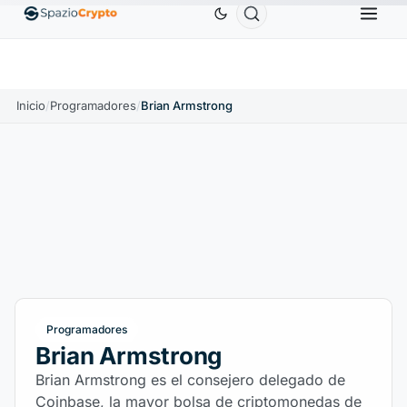
Ethereum
1880,58 US$
Tether
0,9991 US$
BN
1.10%
ETH
↑1.90%
USDT
↑0.00%
Inicio
/
Programadores
/
Brian Armstrong
Programadores
Brian Armstrong
Brian Armstrong es el consejero delegado de
Coinbase, la mayor bolsa de criptomonedas de