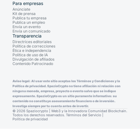
Para empresas
Anúnciate
Kit de prensa
Publica tu empresa
Publica un empleo
Envía un evento
Envía un comunicado
Transparencia
Directrices editoriales
Política de correcciones
Ética e independencia
Política de uso de IA
Divulgación de afiliados
Contenido Patrocinado
Aviso legal: Al usar este sitio aceptas los Términos y Condiciones y la
Política de privacidad. SpazioCrypto no tiene afiliación ni relación con
ninguna moneda, empresa, proyecto o evento salvo que se indique
expresamente. SpazioCrypto es un sitio puramente informativo: su
contenido no constituye asesoramiento financiero o de inversión.
Investiga siempre por tu cuenta antes de invertir.
© 2026 Spaziocrypto | Web3 y la Innovadora Comunidad Blockchain.
Todos los derechos reservados.
Términos del Servicio
|
Política de privacidad
Consent Preferences