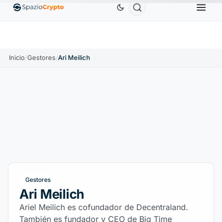
$
Ethereum
1880,58 US$
Tether
0,9991 US$
B
↑1.10%
ETH
↑1.90%
USDT
↑0.00%
Inicio
/
Gestores
/
Ari Meilich
Gestores
Ari Meilich
Ariel Meilich es cofundador de Decentraland.
También es fundador y CEO de Big Time