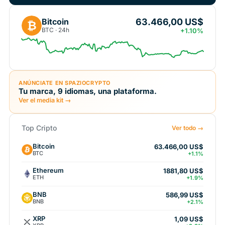
63.466,00 US$
Bitcoin
₿
BTC · 24h
+1.10%
ANÚNCIATE EN SPAZIOCRYPTO
Tu marca, 9 idiomas, una plataforma.
Ver el media kit →
Top Cripto
Ver todo →
Bitcoin
63.466,00 US$
BTC
+1.1%
Ethereum
1881,80 US$
ETH
+1.9%
BNB
586,99 US$
BNB
+2.1%
XRP
1,09 US$