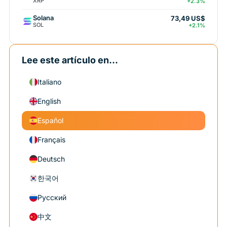
XRP
+2.3%
Solana
73,49 US$
SOL
+2.1%
Lee este artículo en...
Italiano
English
Español
Français
Deutsch
한국어
Русский
中文