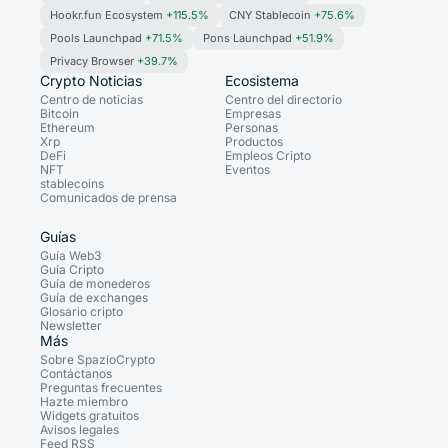
Hookr.fun Ecosystem
+115.5%
CNY Stablecoin
+75.6%
Pools Launchpad
+71.5%
Pons Launchpad
+51.9%
Privacy Browser
+39.7%
Crypto Noticias
Ecosistema
Centro de noticias
Centro del directorio
Bitcoin
Empresas
Ethereum
Personas
Xrp
Productos
DeFi
Empleos Cripto
NFT
Eventos
stablecoins
Comunicados de prensa
Guías
Guía Web3
Guía Cripto
Guía de monederos
Guía de exchanges
Glosario cripto
Newsletter
Más
Sobre SpazioCrypto
Contáctanos
Preguntas frecuentes
Hazte miembro
Widgets gratuitos
Avisos legales
Feed RSS