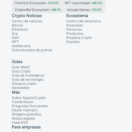
Time.fun Ecosystem
+51.0%
NFT Launchpad
+49.3%
CreatorBid Ecosystem
+49.1%
Arcade Games
+31.0%
Crypto Noticias
Ecosistema
Centro de noticias
Centro del directorio
Bitcoin
Empresas
Ethereum
Personas
Xrp
Productos
DeFi
Empleos Cripto
NFT
Eventos
stablecoins
Comunicados de prensa
Guías
Guía Web3
Guía Cripto
Guía de monederos
Guía de exchanges
Glosario cripto
Newsletter
Más
Sobre SpazioCrypto
Contáctanos
Preguntas frecuentes
Hazte miembro
Widgets gratuitos
Avisos legales
Feed RSS
Para empresas