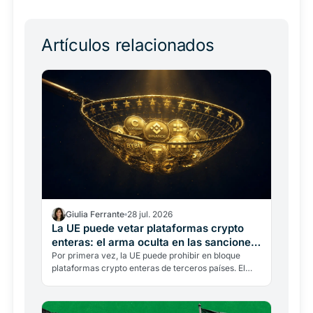
Artículos relacionados
Giulia Ferrante
28 jul. 2026
La UE puede vetar plataformas crypto
enteras: el arma oculta en las sanciones
a Rusia
Por primera vez, la UE puede prohibir en bloque
plataformas crypto enteras de terceros países. El
21.º paquete de sanciones a Rusia cambia las reglas
para…