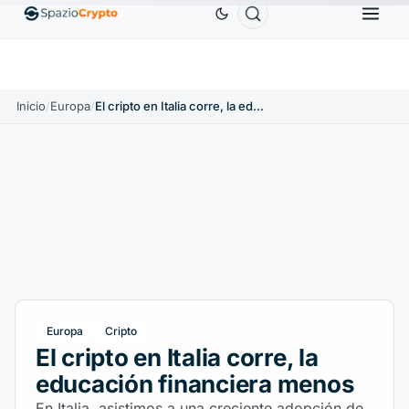
$
BNB
586,64 US$
USDC
0,9995 US$
XRP
↑0.00%
BNB
↑2.10%
USDC
↑0.00%
XRP
Inicio
/
Europa
/
El cripto en Italia corre, la educación financiera menos
Europa
Cripto
El cripto en Italia corre, la
educación financiera menos
En Italia, asistimos a una creciente adopción de