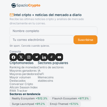
Intel cripto + noticias del mercado a diario
Recibe las últimas noticias cripto y análisis de mercado
directamente en tu correo.
Suscribirse
Sin spam. Cancela cuando quieras.
Conecta
Criptomonedas
Sectores populares
Ranking de monedas
Centro de sectores
Mayores ganadores
IA
Mayores perdedores
DeFi
Mayor volumen
Memecoins
Destacados
stablecoins
Conversor Cripto
Altcoin Season Index
RWA Tracker
Sectores en tendencia
Reality Ecosystem
+1512.3%
Flaunch Ecosystem
+977.3%
Surge Launchpad
+911.2%
Emoji-Themed
+57.5%