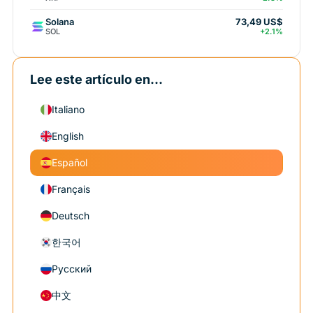
Solana
73,49 US$
SOL
+2.1%
Lee este artículo en...
Italiano
English
Español
Français
Deutsch
한국어
Русский
中文