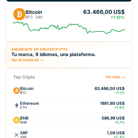
63.466,00 US$
Bitcoin
₿
BTC · 24h
+1.10%
ANÚNCIATE EN SPAZIOCRYPTO
Tu marca, 9 idiomas, una plataforma.
Ver el media kit →
Top Cripto
Ver todo →
Bitcoin
63.466,00 US$
BTC
+1.1%
Ethereum
1881,80 US$
ETH
+1.9%
BNB
586,99 US$
BNB
+2.1%
XRP
1,09 US$
XRP
+2.3%