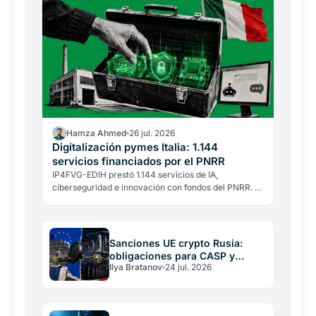
Hamza Ahmed
26 jul. 2026
Digitalización pymes Italia: 1.144
servicios financiados por el PNRR
IP4FVG-EDIH prestó 1.144 servicios de IA,
ciberseguridad e innovación con fondos del PNRR. El
91,8% de los beneficiarios son pymes.
Sanciones UE crypto Rusia:
obligaciones para CASP y
Ilya Bratanov
24 jul. 2026
operadores