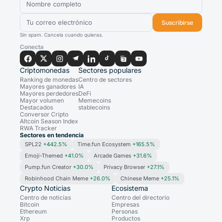
Suscribirse
Sin spam. Cancela cuando quieras.
Conecta
Criptomonedas
Sectores populares
Ranking de monedas
Centro de sectores
Mayores ganadores
IA
Mayores perdedores
DeFi
Mayor volumen
Memecoins
Destacados
stablecoins
Conversor Cripto
Altcoin Season Index
RWA Tracker
Sectores en tendencia
SPL22
+442.5%
Time.fun Ecosystem
+165.5%
Emoji-Themed
+41.0%
Arcade Games
+31.6%
Pump.fun Creator
+30.0%
Privacy Browser
+27.1%
Robinhood Chain Meme
+26.0%
Chinese Meme
+25.1%
Crypto Noticias
Ecosistema
Centro de noticias
Centro del directorio
Bitcoin
Empresas
Ethereum
Personas
Xrp
Productos