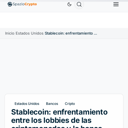
Ethereum
1880,58 US$
Tether
0,9991 US$
BNB
1.10%
ETH
↑1.90%
USDT
↑0.00%
Inicio
/
Estados Unidos
/
Stablecoin: enfrentamiento entre los lobbies de las criptomonedas y la banca estadounidense
Estados Unidos
Bancos
Cripto
Stablecoin: enfrentamiento
entre los lobbies de las