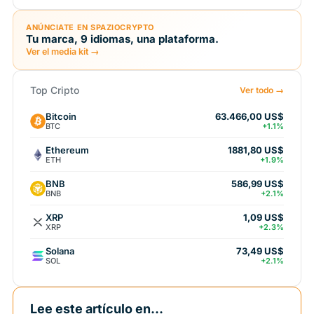
ANÚNCIATE EN SPAZIOCRYPTO
Tu marca, 9 idiomas, una plataforma.
Ver el media kit →
Top Cripto
Ver todo →
Bitcoin
63.466,00 US$
BTC
+1.1%
Ethereum
1881,80 US$
ETH
+1.9%
BNB
586,99 US$
BNB
+2.1%
XRP
1,09 US$
XRP
+2.3%
Solana
73,49 US$
SOL
+2.1%
Lee este artículo en...