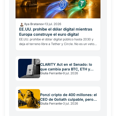
Ilya Bratanov
13 jul. 2026
EE.UU. prohíbe el dólar digital mientras
Europa construye el euro digital
EE.UU. prohíbe el dólar digital público hasta 2030 y
deja el terreno libre a Tether y Circle. No es un veto a
la privacidad, es una privatización del dinero…
CLARITY Act en el Senado: lo
que cambia para BTC, ETH y
Giulia Ferrante
9 jul. 2026
XRP
Ponzi cripto de 400 millones: el
CEO de Goliath culpable, pero
Giulia Ferrante
3 jul. 2026
solo el 0,3% era cripto