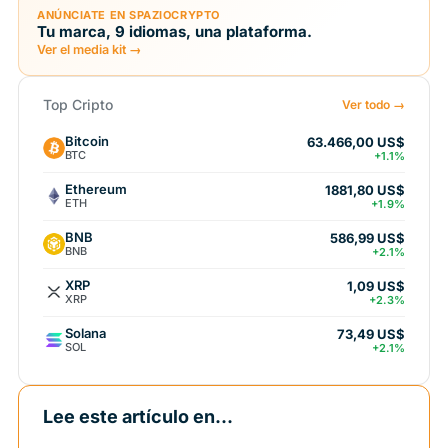
ANÚNCIATE EN SPAZIOCRYPTO
Tu marca, 9 idiomas, una plataforma.
Ver el media kit →
Top Cripto
Ver todo →
Bitcoin
63.466,00 US$
BTC
+1.1%
Ethereum
1881,80 US$
ETH
+1.9%
BNB
586,99 US$
BNB
+2.1%
XRP
1,09 US$
XRP
+2.3%
Solana
73,49 US$
SOL
+2.1%
Lee este artículo en...