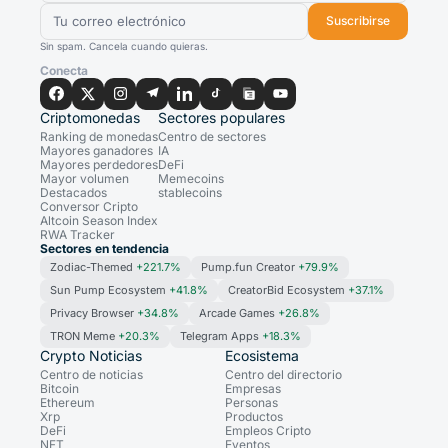
Suscribirse
Sin spam. Cancela cuando quieras.
Conecta
Criptomonedas
Sectores populares
Ranking de monedas
Centro de sectores
Mayores ganadores
IA
Mayores perdedores
DeFi
Mayor volumen
Memecoins
Destacados
stablecoins
Conversor Cripto
Altcoin Season Index
RWA Tracker
Sectores en tendencia
Zodiac-Themed
+221.7%
Pump.fun Creator
+79.9%
Sun Pump Ecosystem
+41.8%
CreatorBid Ecosystem
+37.1%
Privacy Browser
+34.8%
Arcade Games
+26.8%
TRON Meme
+20.3%
Telegram Apps
+18.3%
Crypto Noticias
Ecosistema
Centro de noticias
Centro del directorio
Bitcoin
Empresas
Ethereum
Personas
Xrp
Productos
DeFi
Empleos Cripto
NFT
Eventos