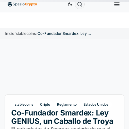
,9991 US$
BNB
586,64 US$
USDC
0,9995 US$
↑0.00%
BNB
↑2.10%
USDC
↑0.00
Inicio
/
stablecoins
/
Co-Fundador Smardex: Ley GENIUS, un Caballo de Troya
stablecoins
Cripto
Reglamento
Estados Unidos
Co-Fundador Smardex: Ley
GENIUS, un Caballo de Troya
El cofundador de Smardex advierte de que el