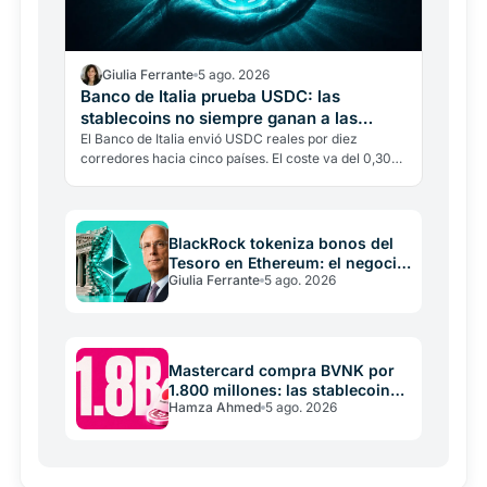
Giulia Ferrante
5 ago. 2026
Banco de Italia prueba USDC: las
stablecoins no siempre ganan a las
transferencias
El Banco de Italia envió USDC reales por diez
corredores hacia cinco países. El coste va del 0,30%
a casi el 9%. La blockchain pesa solo el 0,4%: el
verdadero…
BlackRock tokeniza bonos del
Tesoro en Ethereum: el negocio
Giulia Ferrante
5 ago. 2026
son las stablecoins
Mastercard compra BVNK por
1.800 millones: las stablecoins
Hamza Ahmed
5 ago. 2026
son infraestructura