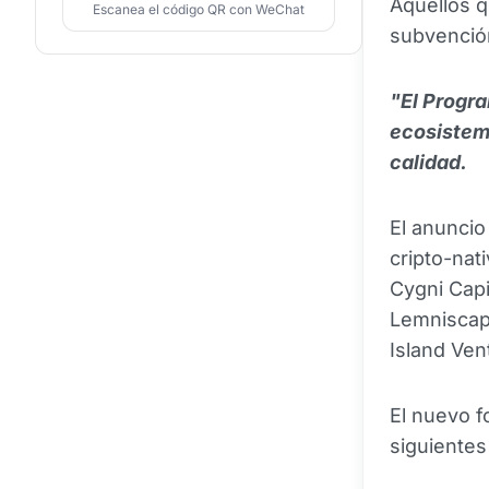
Aquellos q
Escanea el código QR con WeChat
subvención
"El Progra
ecosistema
calidad.
El anuncio
cripto-nat
Cygni Capi
Lemniscap,
Island Ve
El nuevo f
siguientes