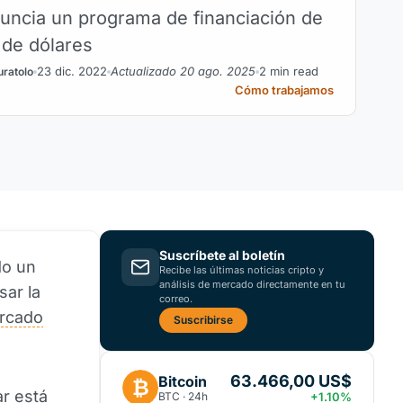
uncia un programa de financiación de
 de dólares
23 dic. 2022
Actualizado 20 ago. 2025
2 min read
uratolo
Cómo trabajamos
Suscríbete al boletín
do un
Recibe las últimas noticias cripto y
análisis de mercado directamente en tu
sar la
correo.
rcado
Suscribirse
63.466,00 US$
Bitcoin
₿
r está
BTC · 24h
+1.10%