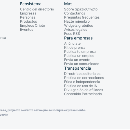
Ecosistema
Más
Centro del directorio
Sobre SpazioCrypto
Empresas
Contáctanos
Personas
Preguntas frecuentes
Productos
Hazte miembro
Empleos Cripto
Widgets gratuitos
Eventos
Avisos legales
Feed RSS
ensa
Para empresas
Anúnciate
Kit de prensa
Publica tu empresa
Publica un empleo
Envía un evento
Envía un comunicado
Transparencia
Directrices editoriales
Política de correcciones
Ética e independencia
Política de uso de IA
Divulgación de afiliados
Contenido Patrocinado
mpresa, proyecto o evento salvo que se indique expresamente.
ertir.