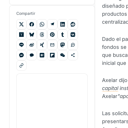
diseñado p
Compartir
productos
centraliza
Dado el pa
fondos se 
que buscan
inicial que
Axelar dij
capital
inst
Axelar
"apo
Las solici
presentars