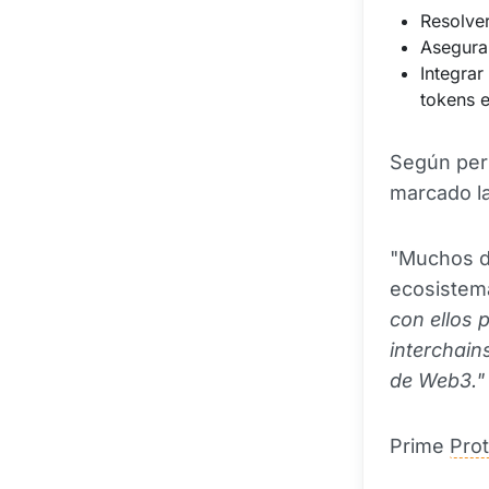
Resolver
Asegurar
Integrar
tokens e
Según pers
marcado la
"Muchos de
ecosistema
con ellos 
interchain
de Web3."
Prime
Prot