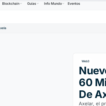
Blockchain
Guías
Info Mundo
Eventos
BNB
586,64 US$
USDC
0,9995 US$
XRP
1,09 US$
BNB
↑2.10%
USDC
↑0.00%
XRP
↑
xela
Web3
Nuev
60 Mi
De A
Axelar, el 