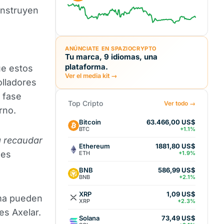
onstruyen
ANÚNCIATE EN SPAZIOCRYPTO
Tu marca, 9 idiomas, una
plataforma.
ue estos
Ver el media kit →
olladores
 fase
Top Cripto
Ver todo →
rno.
Bitcoin
63.466,00 US$
BTC
+1.1%
a recaudar
Ethereum
1881,80 US$
nes
ETH
+1.9%
BNB
586,99 US$
BNB
+2.1%
XRP
1,09 US$
ema pueden
XRP
+2.3%
es Axelar.
Solana
73,49 US$