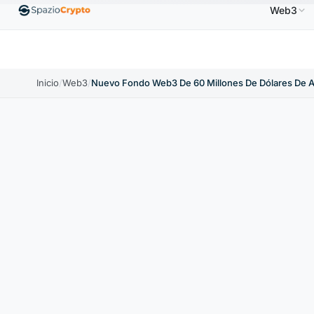
Web3
S$
Ethereum
1880,58 US$
Tether
0,9991 US$
↑1.10%
ETH
↑1.90%
USDT
↑0.00%
Inicio
/
Web3
/
Nuevo Fondo Web3 De 60 Millones De Dólares De A