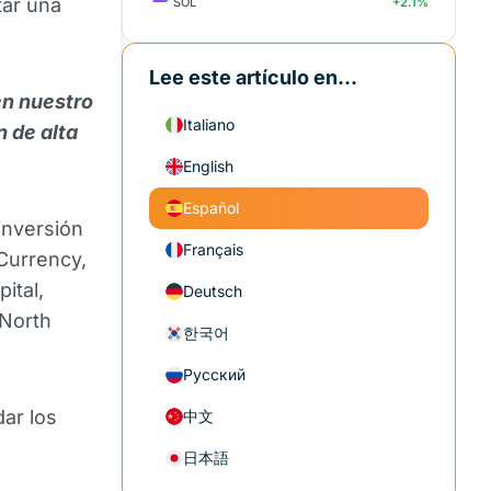
tar una
SOL
+2.1%
Lee este artículo en...
en nuestro
Italiano
n de alta
English
Español
inversión
Français
Currency,
ital,
Deutsch
 North
한국어
Русский
ar los
中文
日本語