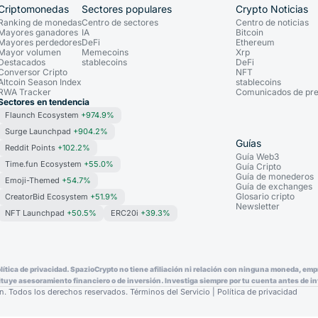
Criptomonedas
Sectores populares
Crypto Noticias
Ranking de monedas
Centro de sectores
Centro de noticias
Mayores ganadores
IA
Bitcoin
Mayores perdedores
DeFi
Ethereum
Mayor volumen
Memecoins
Xrp
Destacados
stablecoins
DeFi
Conversor Cripto
NFT
Altcoin Season Index
stablecoins
RWA Tracker
Comunicados de pr
Sectores en tendencia
Flaunch Ecosystem
+974.9%
Surge Launchpad
+904.2%
Guías
Reddit Points
+102.2%
Guía Web3
Time.fun Ecosystem
+55.0%
Guía Cripto
Guía de monederos
Emoji-Themed
+54.7%
Guía de exchanges
Glosario cripto
CreatorBid Ecosystem
+51.9%
Newsletter
NFT Launchpad
+50.5%
ERC20i
+39.3%
Política de privacidad. SpazioCrypto no tiene afiliación ni relación con ninguna moneda, e
uye asesoramiento financiero o de inversión. Investiga siempre por tu cuenta antes de inv
n. Todos los derechos reservados.
Términos del Servicio
|
Política de privacidad