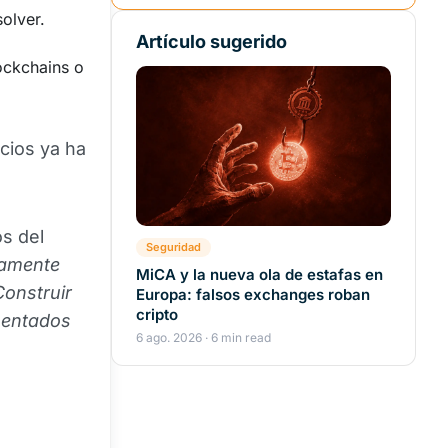
olver.
Artículo sugerido
lockchains o
cios ya ha
s del
Seguridad
hamente
MiCA y la nueva ola de estafas en
Construir
Europa: falsos exchanges roban
cripto
mentados
6 ago. 2026 · 6 min read