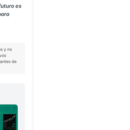
futuro es
para
os y no
ivos
 antes de