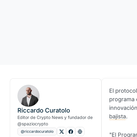
El protoco
programa d
innovación
Riccardo Curatolo
bajista
.
Editor de Crypto News y fundador de
@spaziocrypto
@riccardocuratolo
"El Progra