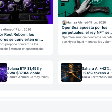
Hamza Ahmed
15 jun. 2026
OpenSea apuesta por los
a Ahmed
17 jun. 2026
perpetuales: el rey NFT se
or Root Reborn: los
reinventa
OpenSea anuncia contratos perpet
dores se convierten en
con Hyperliquid mientras los volú
es de fondos
orn propone convertir a los
NFT caen. El marketplace más icóni
es de Bittensor en gestores de
sector ocupa hoy el tercer puesto 
einvirtiendo los rendimientos en
 en lugar de venderlos.
Solana ETF $1,45B y
Sahara AI +42%,
RWA $873M: doble
+24%: tokens AI 
Hamza Ahmed
23 may. 2026
Giulia Ferrante
22 ma
adopción institucional
DePIN lideran m
2026