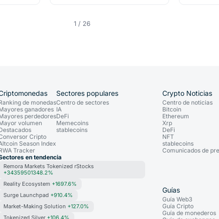
1 / 26
Criptomonedas
Sectores populares
Crypto Noticias
Ranking de monedas
Centro de sectores
Centro de noticias
Mayores ganadores
IA
Bitcoin
Mayores perdedores
DeFi
Ethereum
Mayor volumen
Memecoins
Xrp
Destacados
stablecoins
DeFi
Conversor Cripto
NFT
Altcoin Season Index
stablecoins
RWA Tracker
Comunicados de pr
Sectores en tendencia
Remora Markets Tokenized rStocks
+34359501348.2%
Reality Ecosystem
+1697.6%
Guías
Surge Launchpad
+910.4%
Guía Web3
Guía Cripto
Market-Making Solution
+127.0%
Guía de monederos
Tokenized Silver
+106.4%