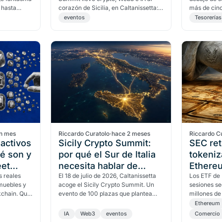
 hasta
corazón de Sicilia, en Caltanissetta:
más de cin
ómo las
un centenar de participantes, doce
Por primera
eventos
Tesorerías
ponentes e…
de bitcoin…
n mes
Riccardo Curatolo
·
hace 2 meses
Riccardo C
activos
Sicily Crypto Summit:
SEC ret
é son y
por qué el Sur de Italia
tokeniz
eet
necesita hablar de
Ethere
s reales
crypto y Web3
El 18 de julio de 2026, Caltanissetta
sesione
Los ETF de
nmuebles y
acoge el Sicily Crypto Summit. Un
sesiones se
kchain. Qué
evento de 100 plazas que plantea
millones de
a por ellos
una pregunta mayor: ¿dónde nace la
semana del
Ethereum
innovación digital…
2026. El re
IA
Web3
eventos
Comercio