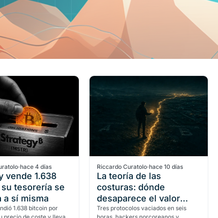
uratolo
·
hace 4 días
Riccardo Curatolo
·
hace 10 días
y vende 1.638
La teoría de las
: su tesorería se
costuras: dónde
a a sí misma
desaparece el valor
ndió 1.638 bitcoin por
crypto
Tres protocolos vaciados en seis
u precio de coste y lleva
horas, hackers norcoreanos y