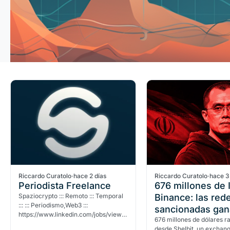
Riccardo Curatolo
·
hace 2 días
Riccardo Curatolo
·
hace 3
Periodista Freelance
676 millones de 
Spaziocrypto ::: Remoto ::: Temporal
Binance: las red
::: ::: Periodismo,Web3 :::
sancionadas gan
https://www.linkedin.com/jobs/view/4448053722/
los reguladores
676 millones de dólares r
::: Noticias y contenidos sobre
desde Shelbit, un exchan