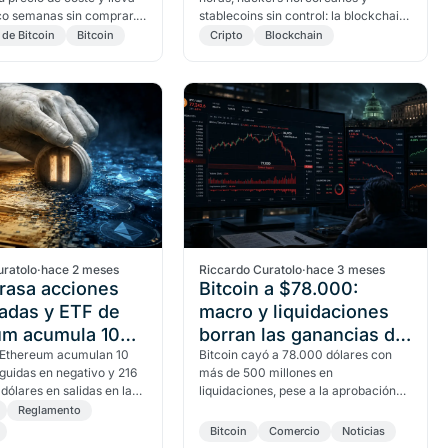
co semanas sin comprar.
stablecoins sin control: la blockchain
 vez, la mayor tesorería
no fue vulnerada. El modelo de las
 de Bitcoin
Bitcoin
Cripto
Blockchain
costuras explica dónde…
uratolo
·
hace 2 meses
Riccardo Curatolo
·
hace 3 meses
rasa acciones
Bitcoin a $78.000:
adas y ETF de
macro y liquidaciones
um acumula 10
borran las ganancias de
s en rojo
 Ethereum acumulan 10
Clarity
Bitcoin cayó a 78.000 dólares con
guidas en negativo y 216
más de 500 millones en
 dólares en salidas en la
liquidaciones, pese a la aprobación
 18 al 22 de mayo de
de la Clarity Act en el Senado de
Reglamento
traso de la…
EE.UU.
Bitcoin
Comercio
Noticias