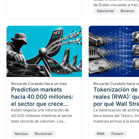
blockchain, criptomonedas y Web3.
de Dubái vinculado a Irán,
Binance. El caso revela c
Sanciones
Binance
redes de evasión de…
Riccardo Curatolo
·
hace un mes
Riccardo Curatolo
·
hace u
Prediction markets
Tokenización de 
hacia 40.000 millones:
reales (RWA): qu
el sector que crece
por qué Wall Str
mientras crypto cae
Kalshi negocia una valoración de
apuesta fuerte
La tokenización de activo
40.000 millones mientras el sector
lleva bonos del Tesoro, i
bate récords de volumen. Los
materias primas a la bloc
prediction markets crecen con
son los RWA, quién apuest
fuerza mientras Bitcoin cae.
y los riesgos…
Noticias
Blockchain
RWA
Fintech