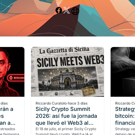
 días
Riccardo Curatolo
·
hace 3 días
Riccardo C
Irán a
Sicily Crypto Summit
Strateg
es
2026: así fue la jornada
bitcoin
an a
que llevó el Web3 al
financi
astreados
corazón de Sicilia
El 18 de julio, el primer Sicily Crypto
Strategy ve
ge fantasma
Summit llevó crypto, Web3 e IA al
debajo de s