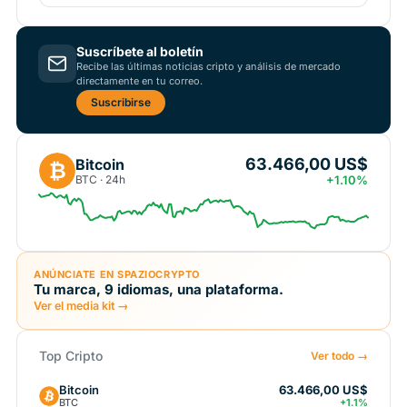
Suscríbete al boletín
Recibe las últimas noticias cripto y análisis de mercado
directamente en tu correo.
Suscribirse
63.466,00 US$
Bitcoin
₿
BTC · 24h
+1.10%
ANÚNCIATE EN SPAZIOCRYPTO
Tu marca, 9 idiomas, una plataforma.
Ver el media kit →
Top Cripto
Ver todo →
Bitcoin
63.466,00 US$
BTC
+1.1%