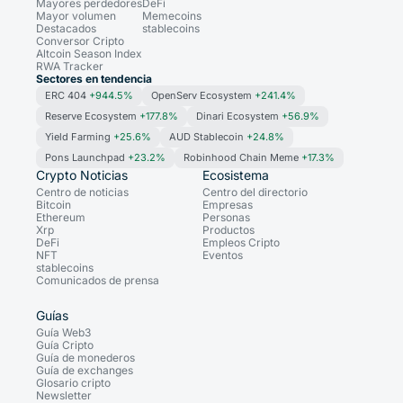
Mayores perdedores
DeFi
Mayor volumen
Memecoins
Destacados
stablecoins
Conversor Cripto
Altcoin Season Index
RWA Tracker
Sectores en tendencia
ERC 404
+944.5%
OpenServ Ecosystem
+241.4%
Reserve Ecosystem
+177.8%
Dinari Ecosystem
+56.9%
Yield Farming
+25.6%
AUD Stablecoin
+24.8%
Pons Launchpad
+23.2%
Robinhood Chain Meme
+17.3%
Crypto Noticias
Ecosistema
Centro de noticias
Centro del directorio
Bitcoin
Empresas
Ethereum
Personas
Xrp
Productos
DeFi
Empleos Cripto
NFT
Eventos
stablecoins
Comunicados de prensa
Guías
Guía Web3
Guía Cripto
Guía de monederos
Guía de exchanges
Glosario cripto
Newsletter