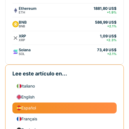
Ethereum
1881,80 US$
ETH
+1.9%
BNB
586,99 US$
BNB
+2.1%
XRP
1,09 US$
XRP
+2.3%
Solana
73,49 US$
SOL
+2.1%
Lee este artículo en...
Italiano
English
Español
Français