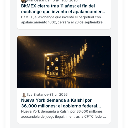
Francesco Campisi
1 ago. 2026
BitMEX cierra tras 11 años: el fin del
exchange que inventó el apalancamiento
100x
BitMEX, el exchange que inventó el perpetual con
apalancamiento 100x, cerrará el 23 de septiembre
de 2026. No es un hackeo: es la regulación y un
pasado legal…
Ilya Bratanov
31 jul. 2026
Nueva York demanda a Kalshi por
36.000 millones: el gobierno federal
interviene
Nueva York demanda a Kalshi por 36.000 millones
acusándola de juego ilegal, mientras la CFTC federal
interviene para bloquear al estado. El choque por
los…