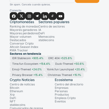
Sin spam. Cancela cuando quieras.
Conecta
Criptomonedas
Sectores populares
Ranking de monedas
Centro de sectores
Mayores ganadores
IA
Mayores perdedores
DeFi
Mayor volumen
Memecoins
Destacados
stablecoins
Conversor Cripto
Altcoin Season Index
RWA Tracker
Sectores en tendencia
IDR Stablecoin
+905.4%
ERC 404
+525.6%
Time.fun Ecosystem
+154.4%
Duck-Themed
+50.6%
Emoji-Themed
+24.0%
Yoink.fun Launchpad
+20.4%
Privacy Browser
+15.4%
Christmas Themed
+15.1%
Crypto Noticias
Ecosistema
Centro de noticias
Centro del directorio
Bitcoin
Empresas
Ethereum
Personas
Xrp
Productos
DeFi
Empleos Cripto
NFT
Eventos
stablecoins
Comunicados de prensa