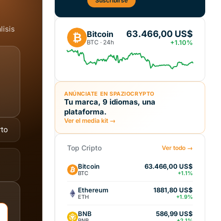
Suscribirse
lisis
63.466,00 US$
Bitcoin
₿
BTC · 24h
+1.10%
ANÚNCIATE EN SPAZIOCRYPTO
Tu marca, 9 idiomas, una
plataforma.
Ver el media kit →
rto
Top Cripto
Ver todo →
Bitcoin
63.466,00 US$
BTC
+1.1%
Ethereum
1881,80 US$
ETH
+1.9%
BNB
586,99 US$
BNB
+2.1%