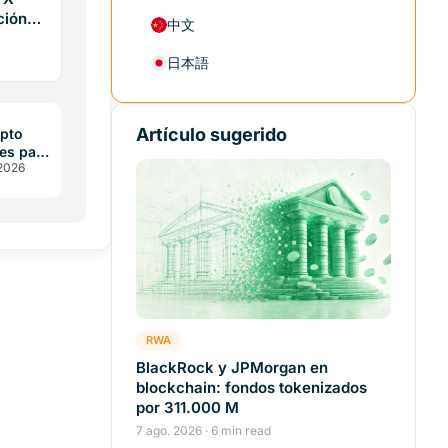
ción
中文
日本語
re la
or
Artículo sugerido
pto
es para
 2026
es
RWA
BlackRock y JPMorgan en
blockchain: fondos tokenizados
por 311.000 M
7 ago. 2026 · 6 min read