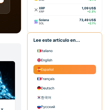
XRP
1,09 US$
XRP
+2.3%
Solana
73,49 US$
SOL
+2.1%
Lee este artículo en...
Italiano
English
Español
Français
Deutsch
한국어
Русский
 X