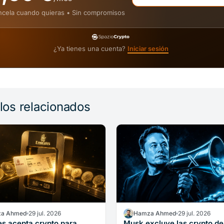
cela cuando quieras • Sin compromisos
¿Ya tienes una cuenta?
Iniciar sesión
ulos relacionados
a Ahmed
29 jul. 2026
Hamza Ahmed
29 jul. 2026
es acepta crypto para
Musk excluye las crypto de