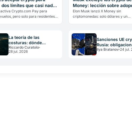
 dos límites que casi nadie
Money: lección sobre adop
ona
real
 activa Crypto.com Pay para
Elon Musk lanzó X Money sin
vuelos, pero solo para residentes
criptomonedas: solo dólares y un
iratos, solo en dírhams y con
rendimiento del 6%. Qué revela sob
ón inmediata. Dos límites que…
adopción real cuando hasta su may
defensor las deja…
La teoría de las
Sanciones UE cry
costuras: dónde
Rusia: obligacion
Riccardo Curatolo
desaparece el valor
Ilya Bratanov
24 jul.
CASP y operador
28 jul. 2026
crypto