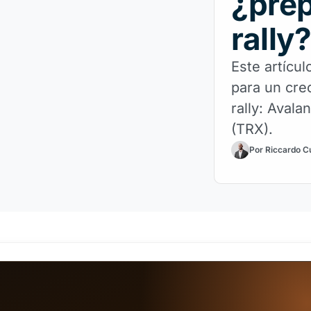
¿prep
rally
Este artícul
para un crec
rally: Aval
(TRX).
Por Riccardo C