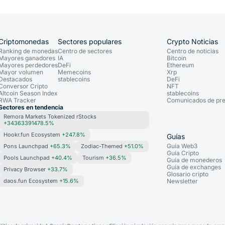
Criptomonedas
Sectores populares
Crypto Noticias
Ranking de monedas
Centro de sectores
Centro de noticias
Mayores ganadores
IA
Bitcoin
Mayores perdedores
DeFi
Ethereum
Mayor volumen
Memecoins
Xrp
Destacados
stablecoins
DeFi
Conversor Cripto
NFT
Altcoin Season Index
stablecoins
RWA Tracker
Comunicados de pr
Sectores en tendencia
Remora Markets Tokenized rStocks
+34363391478.5%
Hookr.fun Ecosystem
+247.8%
Guías
Guía Web3
Pons Launchpad
+65.3%
Zodiac-Themed
+51.0%
Guía Cripto
Pools Launchpad
+40.4%
Tourism
+36.5%
Guía de monederos
Guía de exchanges
Privacy Browser
+33.7%
Glosario cripto
daos.fun Ecosystem
+15.6%
Newsletter