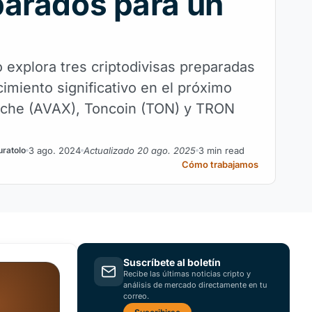
arados para un
?
o explora tres criptodivisas preparadas
imiento significativo en el próximo
anche (AVAX), Toncoin (TON) y TRON
3 ago. 2024
Actualizado 20 ago. 2025
3 min read
uratolo
Cómo trabajamos
Suscríbete al boletín
Recibe las últimas noticias cripto y
análisis de mercado directamente en tu
correo.