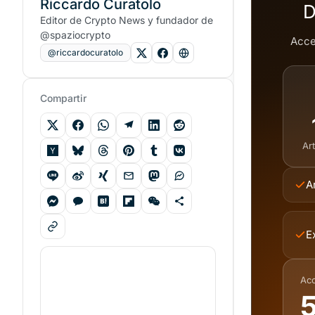
Riccardo Curatolo
D
Editor de Crypto News y fundador de
@spaziocrypto
Acce
@riccardocuratolo
Compartir
Ar
A
E
Ac
5