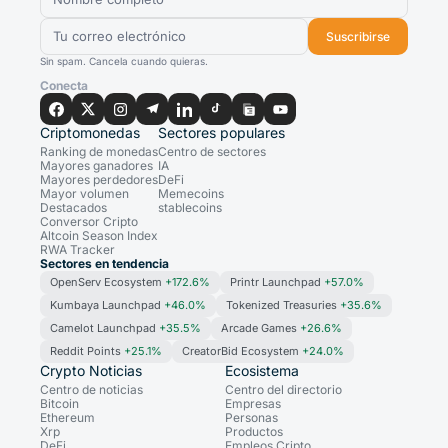
Suscribirse
Sin spam. Cancela cuando quieras.
Conecta
Criptomonedas
Sectores populares
Ranking de monedas
Centro de sectores
Mayores ganadores
IA
Mayores perdedores
DeFi
Mayor volumen
Memecoins
Destacados
stablecoins
Conversor Cripto
Altcoin Season Index
RWA Tracker
Sectores en tendencia
OpenServ Ecosystem
+172.6%
Printr Launchpad
+57.0%
Kumbaya Launchpad
+46.0%
Tokenized Treasuries
+35.6%
Camelot Launchpad
+35.5%
Arcade Games
+26.6%
Reddit Points
+25.1%
CreatorBid Ecosystem
+24.0%
Crypto Noticias
Ecosistema
Centro de noticias
Centro del directorio
Bitcoin
Empresas
Ethereum
Personas
Xrp
Productos
DeFi
Empleos Cripto