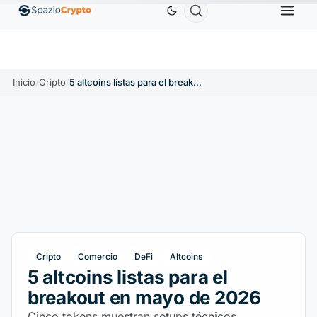
$
Ethereum
1880,58 US$
Tether
0,9991 US$
B
↑1.10%
ETH
↑1.90%
USDT
↑0.00%
Inicio
/
Cripto
/
5 altcoins listas para el breakout en mayo de 2026
Cripto
Comercio
DeFi
Altcoins
5 altcoins listas para el
breakout en mayo de 2026
Cinco tokens muestran setups técnicos