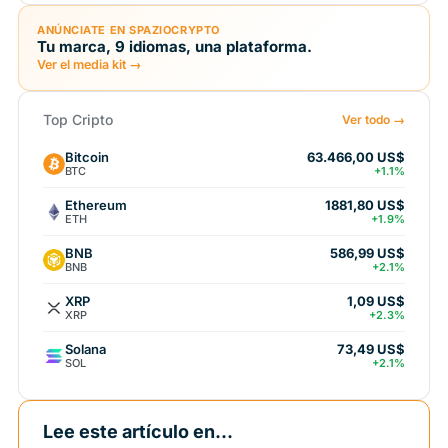
ANÚNCIATE EN SPAZIOCRYPTO
Tu marca, 9 idiomas, una plataforma.
Ver el media kit →
Top Cripto
Ver todo →
Bitcoin
63.466,00 US$
BTC
+1.1%
Ethereum
1881,80 US$
ETH
+1.9%
BNB
586,99 US$
BNB
+2.1%
XRP
1,09 US$
XRP
+2.3%
Solana
73,49 US$
SOL
+2.1%
Lee este artículo en...