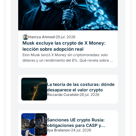
Hamza Ahmed
29 jul. 2026
Musk excluye las crypto de X Money:
lección sobre adopción real
Elon Musk lanzó X Money sin criptomonedas: solo
dólares y un rendimiento del 6%. Qué revela sobre la
adopción real cuando hasta su mayor defensor las
deja…
La teoría de las costuras: dónde
desaparece el valor crypto
Riccardo Curatolo
28 jul. 2026
Sanciones UE crypto Rusia:
obligaciones para CASP y
Ilya Bratanov
24 jul. 2026
operadores