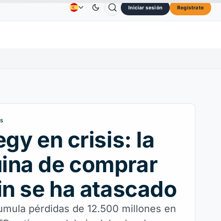
Iniciar sesión
Regístrate
Solana
73,45 US$
TRON
0,3264 US$
Dogecoin
Publicidad
Contactos
Quiénes Somos
0%
SOL
↑2.10%
TRX
↓0.30%
DOG
as
egy en crisis: la
ina de comprar
in se ha atascado
umula pérdidas de 12.500 millones en