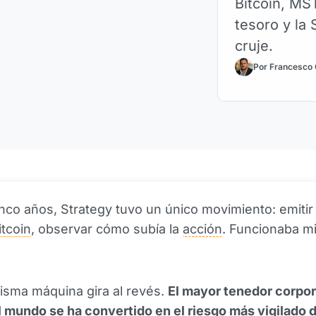
Bitcoin, MS
tesoro y la
cruje.
Por Francesco
nco años, Strategy tuvo un único movimiento: emitir t
itcoin
, observar cómo subía la
acción
. Funcionaba m
isma máquina gira al revés.
El mayor tenedor corpor
 mundo se ha convertido en el riesgo más vigilado d