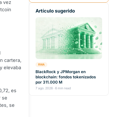
a vez
tcoin
Artículo sugerido
l
n cartera,
RWA
 y elevaba
BlackRock y JPMorgan en
blockchain: fondos tokenizados
por 311.000 M
7 ago. 2026 · 6 min read
,72, es
r se
tes, se