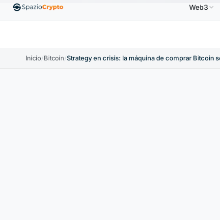
Web3
Ethereum
1880,58 US$
Tether
0,9991 US$
BN
↑1.10%
ETH
↑1.90%
USDT
↑0.00%
Inicio
/
Bitcoin
/
Strategy en crisis: la máquina de comprar Bitcoin 