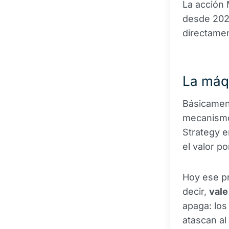
La acción 
desde 2024
directamen
La máq
Básicament
mecanismo
Strategy e
el valor p
Hoy ese p
decir,
vale
apaga: los
atascan al