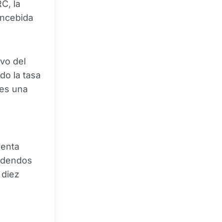
C, la
oncebida
vo del
do la tasa
 es una
venta
videndos
 diez