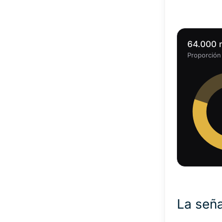
64.000 m
Proporción 
La seña