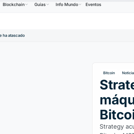
Blockchain
Guías
Info Mundo
Eventos
B
586,64 US$
USDC
0,9995 US$
XRP
1,09 US$
BNB
↑2.10%
USDC
↑0.00%
XRP
↑2.3
se ha atascado
Bitcoin
Notici
Strat
máqu
Bitco
Strategy ac