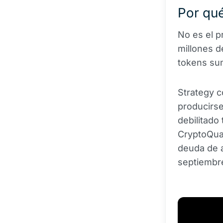
Por qué
No es el p
millones d
tokens su
Strategy co
producirse
debilitado
CryptoQuan
deuda de 
septiembr