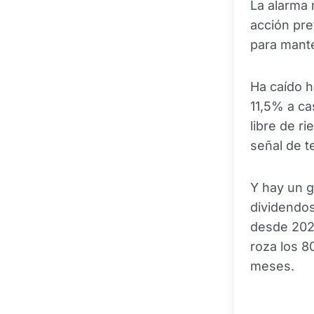
La alarma 
acción pre
para mante
Ha caído h
11,5% a ca
libre de r
señal de t
Y hay un g
dividendos
desde 2022
roza los 8
meses.