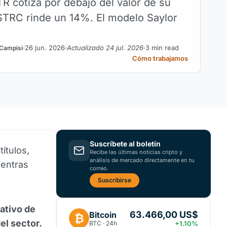
TR cotiza por debajo del valor de su
 STRC rinde un 14%. El modelo Saylor
26 jun. 2026
Actualizado 24 jul. 2026
3 min read
 Campisi
Cómo trabajamos
Suscríbete al boletín
ítulos,
Recibe las últimas noticias cripto y
análisis de mercado directamente en tu
ientras
correo.
Suscribirse
ativo de
63.466,00 US$
Bitcoin
₿
el sector.
BTC · 24h
+1.10%