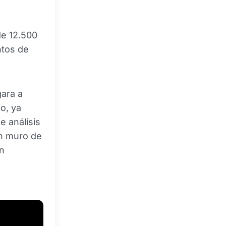
de 12.500
ntos de
gara a
o, ya
e análisis
un muro de
n