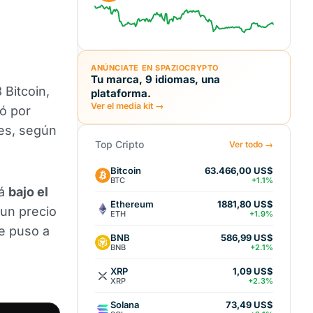
ANÚNCIATE EN SPAZIOCRYPTO
Tu marca, 9 idiomas, una
 Bitcoin,
plataforma.
Ver el media kit →
ó por
res, según
Top Cripto
Ver todo →
Bitcoin
63.466,00 US$
BTC
+1.1%
tá
bajo el
Ethereum
1881,80 US$
 un precio
ETH
+1.9%
e puso a
BNB
586,99 US$
BNB
+2.1%
XRP
1,09 US$
XRP
+2.3%
Solana
73,49 US$