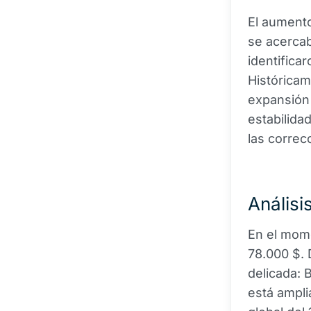
El aumento
se acercab
identifica
Históricam
expansión
estabilida
las correc
Análisi
En el mome
78.000 $. 
delicada: 
está ampli