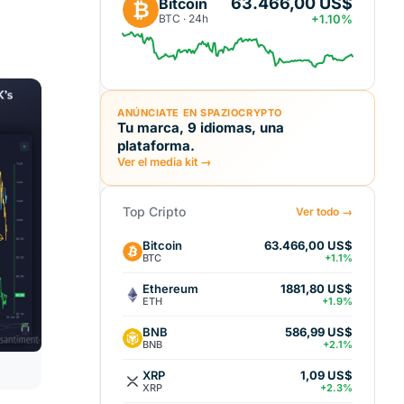
63.466,00 US$
Bitcoin
₿
BTC · 24h
+1.10%
ANÚNCIATE EN SPAZIOCRYPTO
Tu marca, 9 idiomas, una
plataforma.
Ver el media kit →
Top Cripto
Ver todo →
Bitcoin
63.466,00 US$
BTC
+1.1%
Ethereum
1881,80 US$
ETH
+1.9%
BNB
586,99 US$
BNB
+2.1%
XRP
1,09 US$
XRP
+2.3%