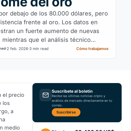
ome del oro
 por debajo de los 80.000 dólares, pero
stencia frente al oro. Los datos en
stran un fuerte aumento de nuevas
 mientras que el análisis técnico
esgos de nuevos descensos a corto
2 feb. 2026
3 min read
Cómo trabajamos
med
Suscríbete al boletín
 el precio
Recibe las últimas noticias cripto y
análisis de mercado directamente en tu
 los
correo.
rgo, a
Suscribirse
na
en medio