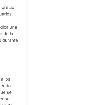
 precio
uarios
ndica una
r de la
s durante
 a los
siendo
que se
censo