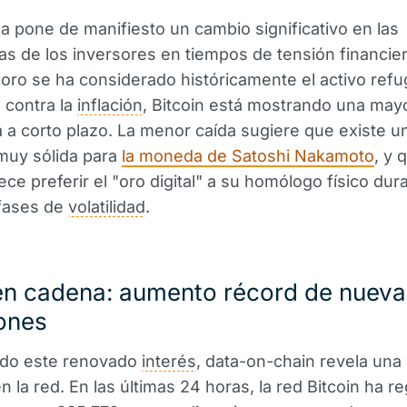
a pone de manifiesto un cambio significativo en las
as de los inversores en tiempos de tensión financier
oro se ha considerado históricamente el activo refu
 contra la
inflación
, Bitcoin está mostrando una may
a a corto plazo. La menor caída sugiere que existe u
uy sólida para
la moneda de Satoshi Nakamoto
, y 
ce preferir el "oro digital" a su homólogo físico dur
 fases de
volatilidad
.
en cadena: aumento récord de nueva
ones
do este renovado
interés
, data-on-chain revela una 
n la red. En las últimas 24 horas, la red Bitcoin ha re