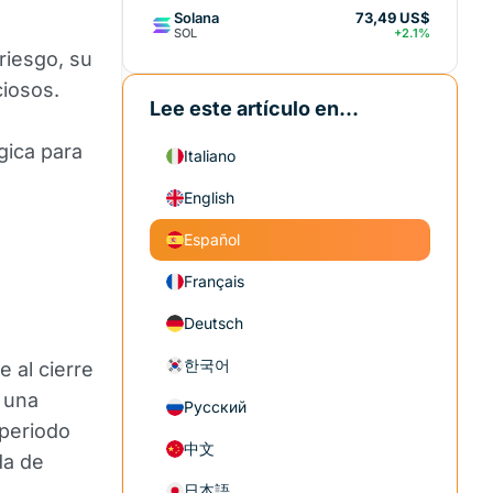
Solana
73,49 US$
SOL
+2.1%
 riesgo, su
ciosos.
Lee este artículo en...
gica para
Italiano
English
Español
Français
Deutsch
한국어
e al cierre
ó una
Русский
periodo
中文
da de
日本語