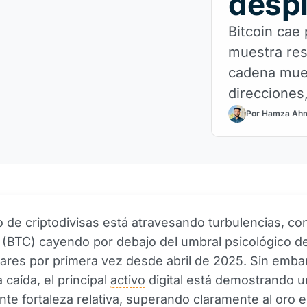
despl
Bitcoin cae
muestra resi
cadena mue
direcciones,
apunta a ri
Por Hamza Ah
plazo.
 de criptodivisas está atravesando turbulencias, con
(BTC) cayendo por debajo del umbral psicológico de
ares por primera vez desde abril de 2025. Sin emba
 caída, el principal
activo
digital está demostrando u
te fortaleza relativa, superando claramente al oro 