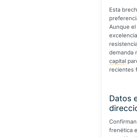
Esta brech
preferenci
Aunque el 
excelencia
resistenci
demanda m
capital
pare
recientes
Datos 
direcci
Confirman
frenética e