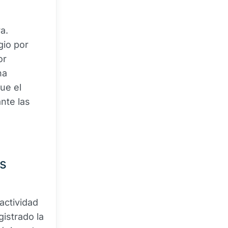
a.
gio por
or
na
que el
ante las
s
actividad
gistrado la