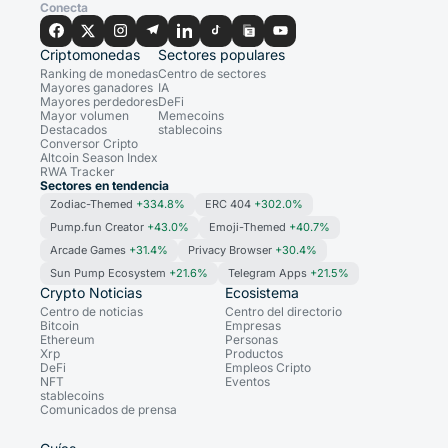
Conecta
Criptomonedas
Sectores populares
Ranking de monedas
Centro de sectores
Mayores ganadores
IA
Mayores perdedores
DeFi
Mayor volumen
Memecoins
Destacados
stablecoins
Conversor Cripto
Altcoin Season Index
RWA Tracker
Sectores en tendencia
Zodiac-Themed
+334.8%
ERC 404
+302.0%
Pump.fun Creator
+43.0%
Emoji-Themed
+40.7%
Arcade Games
+31.4%
Privacy Browser
+30.4%
Sun Pump Ecosystem
+21.6%
Telegram Apps
+21.5%
Crypto Noticias
Ecosistema
Centro de noticias
Centro del directorio
Bitcoin
Empresas
Ethereum
Personas
Xrp
Productos
DeFi
Empleos Cripto
NFT
Eventos
stablecoins
Comunicados de prensa