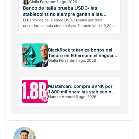
Giulia Ferrante
5 ago. 2026
Banco de Italia prueba USDC: las
stablecoins no siempre ganan a las
transferencias
El Banco de Italia envió USDC reales por diez
corredores hacia cinco países. El coste va del 0,30%
a casi el 9%. La blockchain pesa solo el 0,4%: el
verdadero…
BlackRock tokeniza bonos del
Tesoro en Ethereum: el negocio
Giulia Ferrante
5 ago. 2026
son las stablecoins
Mastercard compra BVNK por
1.800 millones: las stablecoins
Hamza Ahmed
5 ago. 2026
son infraestructura