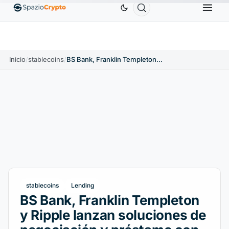
Ethereum
1880,58 US$
Tether
0,9991 US$
BN
↑1.10%
ETH
↑1.90%
USDT
↑0.00%
Inicio
/
stablecoins
/
BS Bank, Franklin Templeton y Ripple lanzan soluciones de negociación y préstamo con RLUSD
stablecoins
Lending
BS Bank, Franklin Templeton
y Ripple lanzan soluciones de