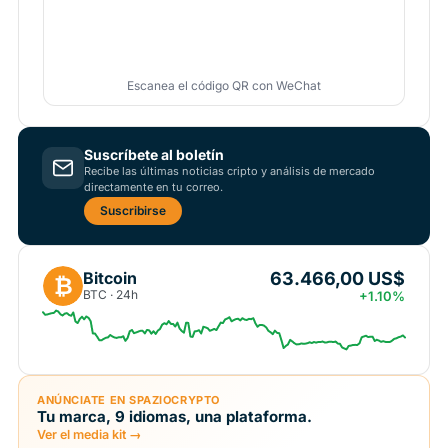
Escanea el código QR con WeChat
Suscríbete al boletín
Recibe las últimas noticias cripto y análisis de mercado
directamente en tu correo.
Suscribirse
63.466,00 US$
Bitcoin
₿
BTC · 24h
+1.10%
ANÚNCIATE EN SPAZIOCRYPTO
Tu marca, 9 idiomas, una plataforma.
Ver el media kit →