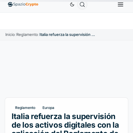
Ethereum
1880,58 US$
Tether
0,9991 US$
BN
1.10%
ETH
↑1.90%
USDT
↑0.00%
Inicio
/
Reglamento
/
Italia refuerza la supervisión de los activos digitales con la aplicación del Reglamento de la UE sobre transferencia de fondos (RTF)
Reglamento
Europa
Italia refuerza la supervisión
de los activos digitales con la