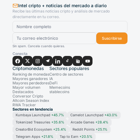
Intel cripto + noticias del mercado a diario
Recibe las últimas noticias cripto y análisis de mercado
directamente en tu correo.
Suscribirse
Sin spam. Cancela cuando quieras.
Conecta
Criptomonedas
Sectores populares
Ranking de monedas
Centro de sectores
Mayores ganadores
IA
Mayores perdedores
DeFi
Mayor volumen
Memecoins
Destacados
stablecoins
Conversor Cripto
Altcoin Season Index
RWA Tracker
Sectores en tendencia
Kumbaya Launchpad
+45.7%
Camelot Launchpad
+43.0%
Tokenized Treasuries
+35.6%
Arcade Games
+28.4%
CreatorBid Ecosystem
+25.4%
Reddit Points
+25.1%
Telegram Apps
+21.8%
Tap to Earn
+20.5%