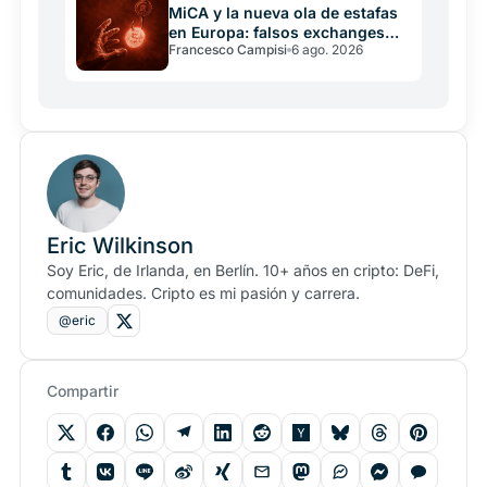
MiCA y la nueva ola de estafas
en Europa: falsos exchanges
Francesco Campisi
6 ago. 2026
roban cripto
Eric Wilkinson
Soy Eric, de Irlanda, en Berlín. 10+ años en cripto: DeFi,
comunidades. Cripto es mi pasión y carrera.
@eric
Compartir