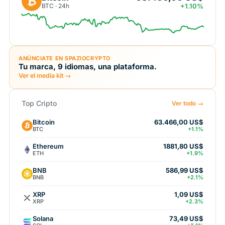
₿
BTC · 24h
+1.10%
ANÚNCIATE EN SPAZIOCRYPTO
Tu marca, 9 idiomas, una plataforma.
Ver el media kit →
Top Cripto
Ver todo →
Bitcoin
63.466,00 US$
BTC
+1.1%
Ethereum
1881,80 US$
ETH
+1.9%
BNB
586,99 US$
BNB
+2.1%
XRP
1,09 US$
XRP
+2.3%
Solana
73,49 US$