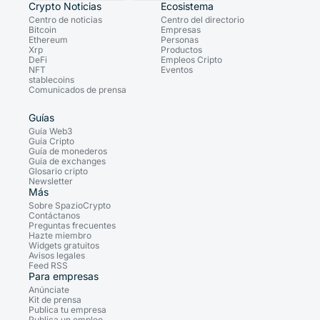
Crypto Noticias
Ecosistema
Centro de noticias
Centro del directorio
Bitcoin
Empresas
Ethereum
Personas
Xrp
Productos
DeFi
Empleos Cripto
NFT
Eventos
stablecoins
Comunicados de prensa
Guías
Guía Web3
Guía Cripto
Guía de monederos
Guía de exchanges
Glosario cripto
Newsletter
Más
Sobre SpazioCrypto
Contáctanos
Preguntas frecuentes
Hazte miembro
Widgets gratuitos
Avisos legales
Feed RSS
Para empresas
Anúnciate
Kit de prensa
Publica tu empresa
Publica un empleo