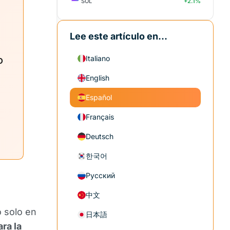
SOL
+2.1%
Lee este artículo en...
o
Italiano
English
Español
Français
Deutsch
한국어
Русский
中文
o solo en
日本語
ra la