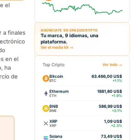
e el
ANÚNCIATE EN SPAZIOCRYPTO
 a finales
Tu marca, 9 idiomas, una
lectrónico
plataforma.
Ver el media kit →
do
es en el
Top Cripto
Ver todo →
o, ha
rcio de
Bitcoin
63.466,00 US$
BTC
+1.1%
Ethereum
1881,80 US$
ETH
+1.9%
BNB
586,99 US$
BNB
+2.1%
XRP
1,09 US$
XRP
+2.3%
Solana
73,49 US$