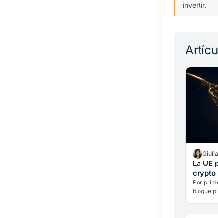
invertir.
Artíc
Giuli
La UE 
crypto 
las san
Por prime
bloque p
terceros 
sancione