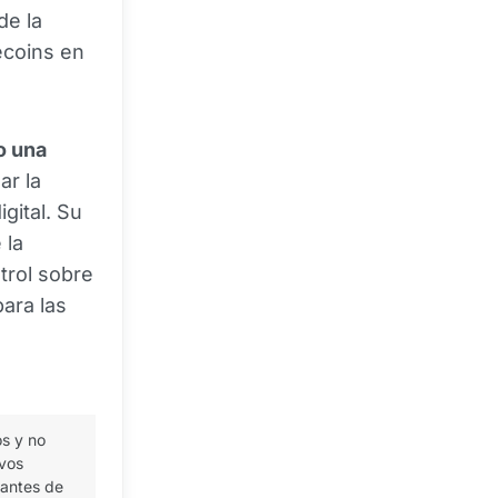
de la
ecoins en
o una
ar la
gital. Su
 la
trol sobre
para las
os y no
ivos
 antes de