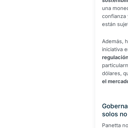
sostenibil
una moneda
confianza y
están suje
Además, hi
iniciativa
regulación
particular
dólares, 
el mercad
Gobernad
solos no
Panetta no