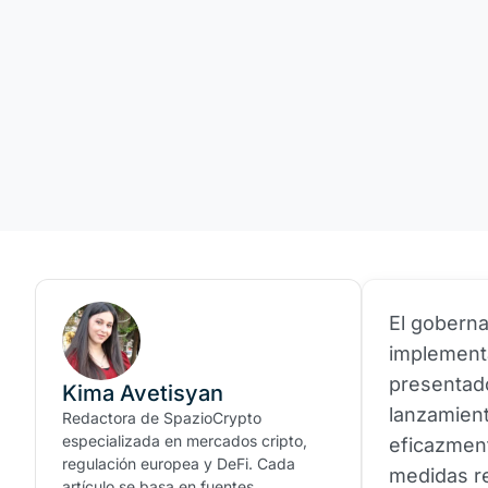
El goberna
implementa
presentad
Kima Avetisyan
lanzamient
Redactora de SpazioCrypto
especializada en mercados cripto,
eficazment
regulación europea y DeFi. Cada
medidas re
artículo se basa en fuentes