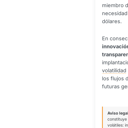
miembro de
necesidad 
dólares.
En consecu
innovació
transparen
implantaci
volatilidad
los flujos
futuras ge
Aviso lega
constituye
volátiles: