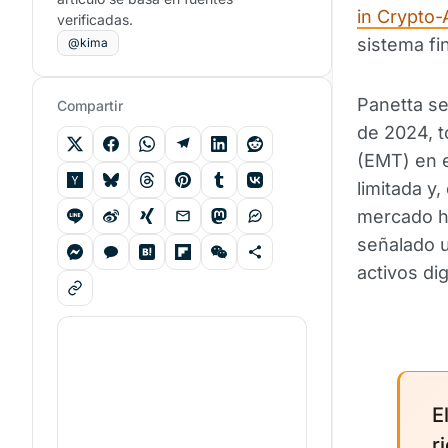
in Crypto-
verificadas.
sistema fi
@kima
Panetta se
Compartir
de 2024, 
(EMT) en e
limitada y,
mercado 
señalado u
activos dig
E
r