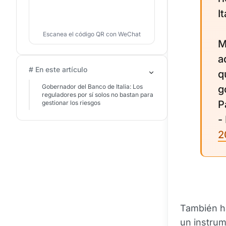
It
Escanea el código QR con WeChat
M
a
# En este artículo
q
Gobernador del Banco de Italia: Los
g
reguladores por sí solos no bastan para
P
gestionar los riesgos
-
2
También ha
un instru