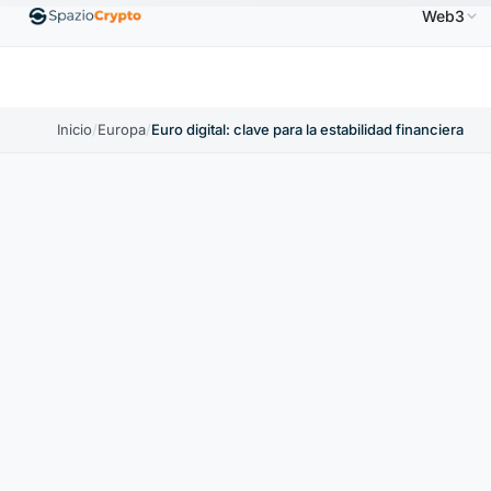
Web3
Ethereum
1880,58 US$
Tether
0,9991 US$
BNB
.10%
ETH
↑1.90%
USDT
↑0.00%
B
Inicio
/
Europa
/
Euro digital: clave para la estabilidad financiera