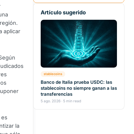
r
Artículo sugerido
 una
 región.
 aplicar
 Según
rjudicados
res
stablecoins
Banco de Italia prueba USDC: las
los
stablecoins no siempre ganan a las
suponer
transferencias
.
5 ago. 2026 · 5 min read
 es
tizar la