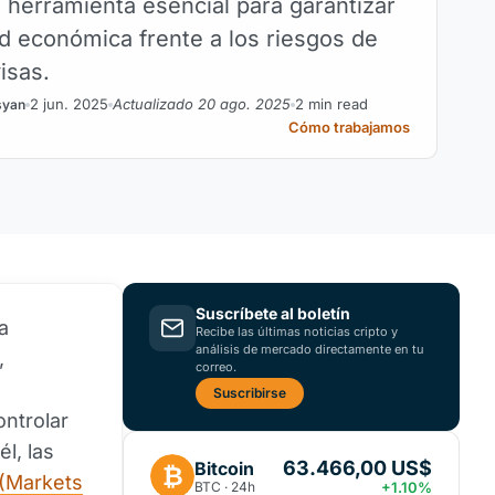
o herramienta esencial para garantizar
ad económica frente a los riesgos de
visas.
2 jun. 2025
Actualizado 20 ago. 2025
2 min read
syan
Cómo trabajamos
Suscríbete al boletín
a
Recibe las últimas noticias cripto y
análisis de mercado directamente en tu
,
correo.
Suscribirse
ontrolar
l, las
63.466,00 US$
Bitcoin
₿
(Markets
BTC · 24h
+1.10%