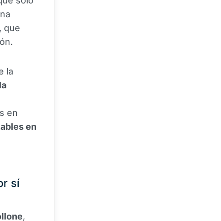
que sólo
ena
s, que
ión.
 la
la
ns en
tables en
r sí
ollone
,