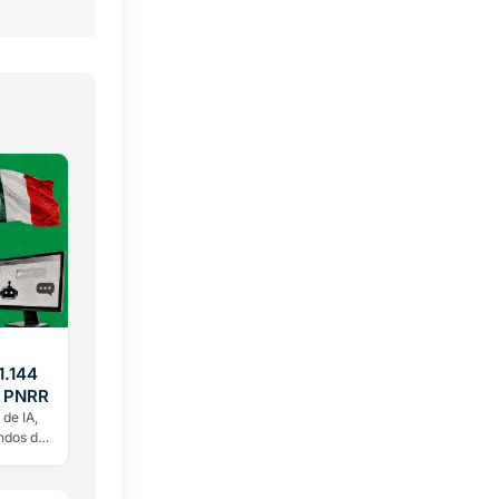
1.144
l PNRR
de IA,
ndos del
 son