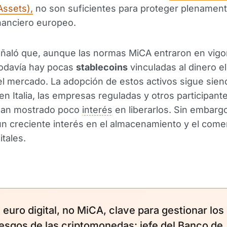
Assets),
no son suficientes para proteger plenament
nanciero europeo.
ñaló que, aunque las normas MiCA entraron en vigor
todavía hay pocas
stablecoins
vinculadas al dinero e
l mercado. La adopción de estos activos sigue sien
 en Italia, las empresas reguladas y otros participant
han mostrado poco
interés
en liberarlos. Sin embarg
n creciente interés en el almacenamiento y el come
itales.
l euro digital, no MiCA, clave para gestionar los
iesgos de las criptomonedas: jefe del Banco de