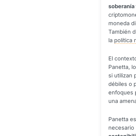
soberanía
criptomone
moneda dig
También do
la
política
El context
Panetta, l
si utiliza
débiles o 
enfoques 
una amenaz
Panetta es
necesario 