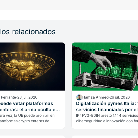
ulos relacionados
a Ferrante
28 jul. 2026
Hamza Ahmed
26 jul. 2026
puede vetar plataformas
Digitalización pymes Italia: 
enteras: el arma oculta en
servicios financiados por e
ciones a Rusia
ra vez, la UE puede prohibir en
IP4FVG-EDIH prestó 1.144 servicios 
lataformas crypto enteras de
ciberseguridad e innovación con fo
países. El 21.º paquete de
PNRR. El 91,8% de los beneficiarios
s a Rusia cambia las reglas para…
pymes.