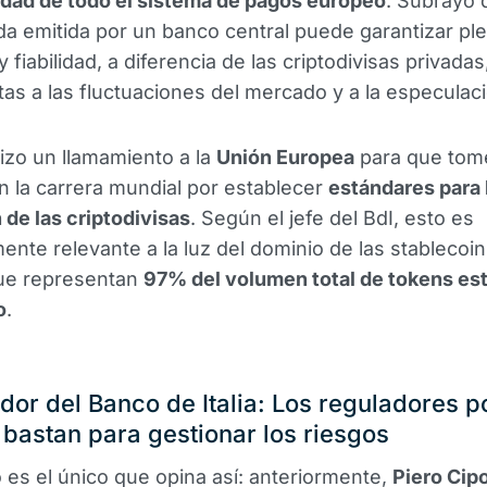
idad de todo el sistema de pagos europeo
. Subrayó 
 emitida por un banco central puede garantizar pl
 fiabilidad, a diferencia de las criptodivisas privada
tas a las fluctuaciones del mercado y a la especulac
zo un llamamiento a la
Unión Europea
para que tome
 en la carrera mundial por establecer
estándares para 
 de las criptodivisas
. Según el jefe del BdI, esto es
mente relevante a la luz del dominio de las stablecoi
que representan
97% del volumen total de tokens es
o
.
or del Banco de Italia: Los reguladores po
 bastan para gestionar los riesgos
 es el único que opina así: anteriormente,
Piero Cip