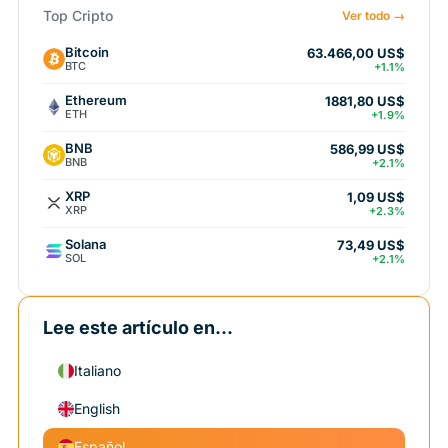
Top Cripto
Ver todo →
Bitcoin
63.466,00 US$
BTC
+1.1%
Ethereum
1881,80 US$
ETH
+1.9%
BNB
586,99 US$
BNB
+2.1%
XRP
1,09 US$
XRP
+2.3%
Solana
73,49 US$
SOL
+2.1%
Lee este artículo en...
Italiano
English
Español