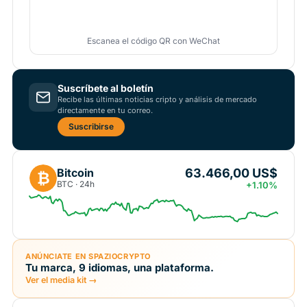
Escanea el código QR con WeChat
Suscríbete al boletín
Recibe las últimas noticias cripto y análisis de mercado
directamente en tu correo.
Suscribirse
63.466,00 US$
Bitcoin
₿
BTC · 24h
+1.10%
ANÚNCIATE EN SPAZIOCRYPTO
Tu marca, 9 idiomas, una plataforma.
Ver el media kit →