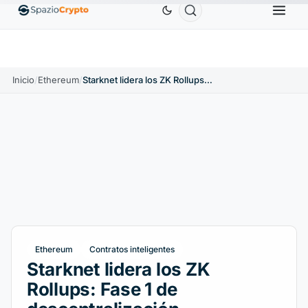
Ethereum
1880,58 US$
Tether
0,9991 US$
BNB
1.10%
ETH
↑1.90%
USDT
↑0.00%
Inicio
/
Ethereum
/
Starknet lidera los ZK Rollups: Fase 1 de descentralización
Ethereum
Contratos inteligentes
Starknet lidera los ZK
Rollups: Fase 1 de