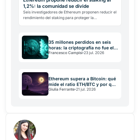
1,2%: la comunidad se divide
Seis investigadores de Ethereum proponen reducir el
rendimiento del staking para proteger la
descentralización. Stani Kulechov de Aave advierte:
alejaría a…
35 millones perdidos en seis
horas: la criptografía no fue el
Francesco Campisi
23 jul. 2026
problema
Ethereum supera a Bitcoin: qué
mide el ratio ETH/BTC y por qué
Giulia Ferrante
21 jul. 2026
importa