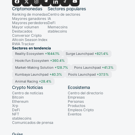
Criptomonedas
Sectores populares
Ranking de monedas
Centro de sectores
Mayores ganadores
IA
Mayores perdedores
DeFi
Mayor volumen
Memecoins
Destacados
stablecoins
Conversor Cripto
Altcoin Season Index
RWA Tracker
Sectores en tendencia
Reality Ecosystem
+1644.1%
Surge Launchpad
+821.4%
Hookr.fun Ecosystem
+360.4%
Market-Making Solution
+128.7%
Pons Launchpad
+41.3%
Kumbaya Launchpad
+40.3%
Pools Launchpad
+37.5%
Animal Racing
+28.4%
Crypto Noticias
Ecosistema
Centro de noticias
Centro del directorio
Bitcoin
Empresas
Ethereum
Personas
Xrp
Productos
DeFi
Empleos Cripto
NFT
Eventos
stablecoins
Comunicados de prensa
Guías