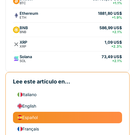
BTC
+1.1%
Ethereum
1881,80 US$
ETH
+1.9%
BNB
586,99 US$
BNB
+2.1%
XRP
1,09 US$
XRP
+2.3%
Solana
73,49 US$
SOL
+2.1%
Lee este artículo en...
Italiano
English
Español
Français