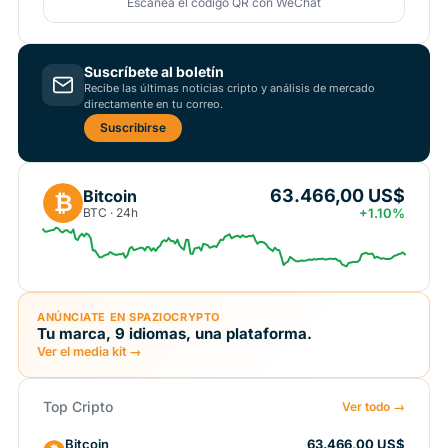
Escanea el código QR con WeChat
Suscríbete al boletín
Recibe las últimas noticias cripto y análisis de mercado
directamente en tu correo.
Suscribirse
63.466,00 US$
Bitcoin
₿
BTC · 24h
+1.10%
ANÚNCIATE EN SPAZIOCRYPTO
Tu marca, 9 idiomas, una plataforma.
Ver el media kit →
Top Cripto
Ver todo →
Bitcoin
63.466,00 US$