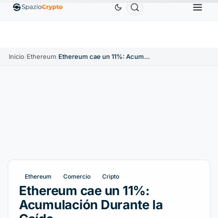
Ethereum
1880,58 US$
Tether
0,9991 US$
BNB
.10%
ETH
↑1.90%
USDT
↑0.00%
B
Inicio
/
Ethereum
/
Ethereum cae un 11%: Acumulación Durante la Caída
Ethereum
Comercio
Cripto
Ethereum cae un 11%:
Acumulación Durante la