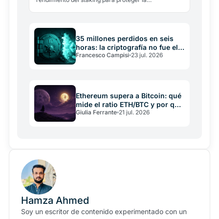
descentralización. Stani Kulechov de Aave advierte:
alejaría a…
35 millones perdidos en seis
horas: la criptografía no fue el
Francesco Campisi
23 jul. 2026
problema
Ethereum supera a Bitcoin: qué
mide el ratio ETH/BTC y por qué
Giulia Ferrante
21 jul. 2026
importa
Hamza Ahmed
Soy un escritor de contenido experimentado con un