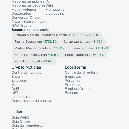
Mayores ganadores
IA
Mayores perdedores
DeFi
Mayor volumen
Memecoins
Destacados
stablecoins
Conversor Cripto
Altcoin Season Index
RWA Tracker
Sectores en tendencia
Remora Markets Tokenized rStocks
+34359696245.6%
Reality Ecosystem
+1702.9%
Surge Launchpad
+911.3%
Market-Making Solution
+126.1%
Tokenized Silver
+106.7%
Hookr.fun Ecosystem
+97.5%
Pools Launchpad
+52.8%
Pons Launchpad
+40.9%
Crypto Noticias
Ecosistema
Centro de noticias
Centro del directorio
Bitcoin
Empresas
Ethereum
Personas
Xrp
Productos
DeFi
Empleos Cripto
NFT
Eventos
stablecoins
Comunicados de prensa
Guías
Guía Web3
Guía Cripto
Guía de monederos