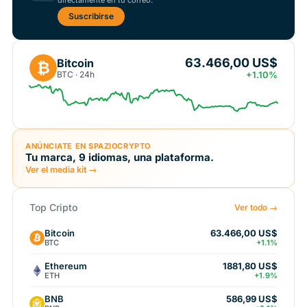
directamente en tu correo.
Suscribirse
63.466,00 US$
Bitcoin
₿
BTC · 24h
+1.10%
ANÚNCIATE EN SPAZIOCRYPTO
Tu marca, 9 idiomas, una plataforma.
Ver el media kit →
Top Cripto
Ver todo →
Bitcoin
63.466,00 US$
BTC
+1.1%
Ethereum
1881,80 US$
ETH
+1.9%
BNB
586,99 US$