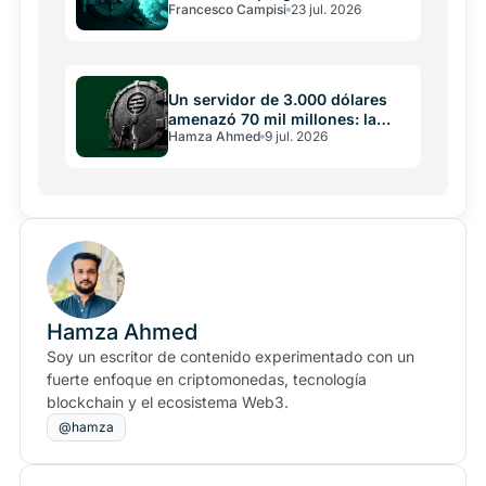
Francesco Campisi
23 jul. 2026
problema
Un servidor de 3.000 dólares
amenazó 70 mil millones: la
Hamza Ahmed
9 jul. 2026
falla de Aptos
Hamza Ahmed
Soy un escritor de contenido experimentado con un
fuerte enfoque en criptomonedas, tecnología
blockchain y el ecosistema Web3.
@hamza