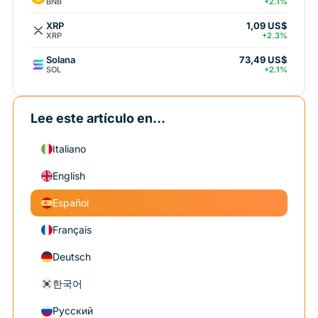
BNB
+2.1%
XRP
1,09 US$
XRP
+2.3%
Solana
73,49 US$
SOL
+2.1%
Lee este artículo en...
Italiano
English
Español
Français
Deutsch
한국어
Русский