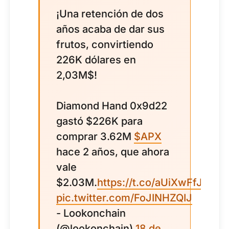
¡Una retención de dos
años acaba de dar sus
frutos, convirtiendo
226K dólares en
2,03M$!
Diamond Hand 0x9d22
gastó $226K para
comprar 3.62M
$APX
hace 2 años, que ahora
vale
$2.03M.
https://t.co/aUiXwFfJWB
pic.twitter.com/FoJINHZQIJ
- Lookonchain
(@lookonchain)
18 de