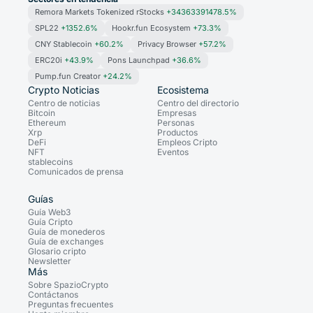
Remora Markets Tokenized rStocks
+34363391478.5%
SPL22
+1352.6%
Hookr.fun Ecosystem
+73.3%
CNY Stablecoin
+60.2%
Privacy Browser
+57.2%
ERC20i
+43.9%
Pons Launchpad
+36.6%
Pump.fun Creator
+24.2%
Crypto Noticias
Ecosistema
Centro de noticias
Centro del directorio
Bitcoin
Empresas
Ethereum
Personas
Xrp
Productos
DeFi
Empleos Cripto
NFT
Eventos
stablecoins
Comunicados de prensa
Guías
Guía Web3
Guía Cripto
Guía de monederos
Guía de exchanges
Glosario cripto
Newsletter
Más
Sobre SpazioCrypto
Contáctanos
Preguntas frecuentes