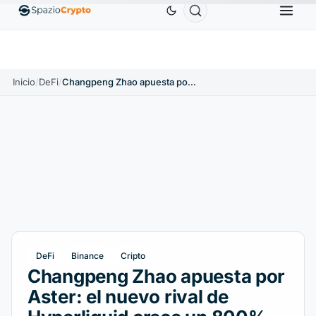
Ethereum
1880,58 US$
Tether
0,9991 US$
BNB
1.10%
ETH
↑1.90%
USDT
↑0.00%
Inicio
/
DeFi
/
Changpeng Zhao apuesta por Aster: el nuevo rival de Hyperliquid crece un 800%.
DeFi
Binance
Cripto
Changpeng Zhao apuesta por
Aster: el nuevo rival de