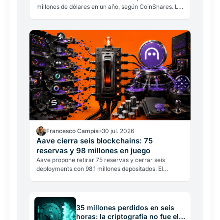
millones de dólares en un año, según CoinShares. La
DeFi tradicional pierde el 15% de sus depósitos.
Francesco Campisi
30 jul. 2026
Aave cierra seis blockchains: 75
reservas y 98 millones en juego
Aave propone retirar 75 reservas y cerrar seis
deployments con 98,1 millones depositados. El
multichain DeFi entra en la fase de la selección.
35 millones perdidos en seis
horas: la criptografía no fue el