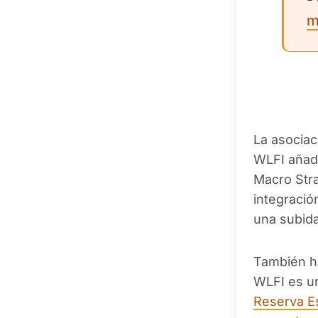
m
La asociac
WLFI añadi
Macro Stra
integració
una subida
También ha
WLFI es un
Reserva Es