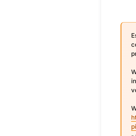
E
c
p
W
i
v
W
h
p
-