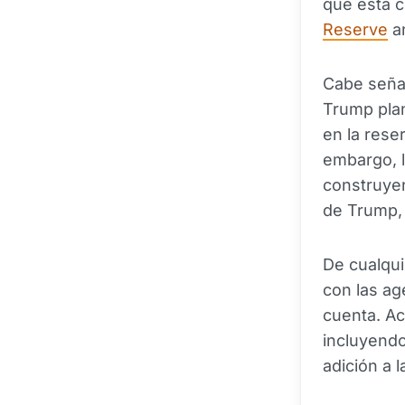
que esta c
Reserve
a
Cabe señal
Trump plan
en la reser
embargo, l
construyen
de Trump,
De cualqui
con las ag
cuenta. A
incluyend
adición a la