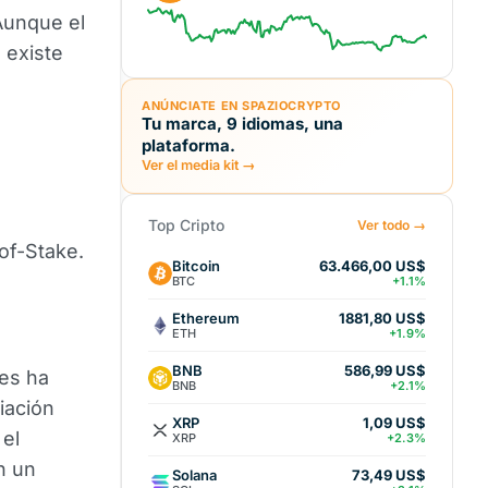
Aunque el
 existe
ANÚNCIATE EN SPAZIOCRYPTO
Tu marca, 9 idiomas, una
plataforma.
Ver el media kit →
Top Cripto
Ver todo →
of-Stake.
Bitcoin
63.466,00 US$
BTC
+1.1%
Ethereum
1881,80 US$
ETH
+1.9%
BNB
586,99 US$
ces ha
BNB
+2.1%
iación
XRP
1,09 US$
 el
XRP
+2.3%
n un
Solana
73,49 US$