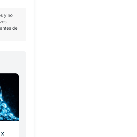
os y no
ivos
 antes de
 X