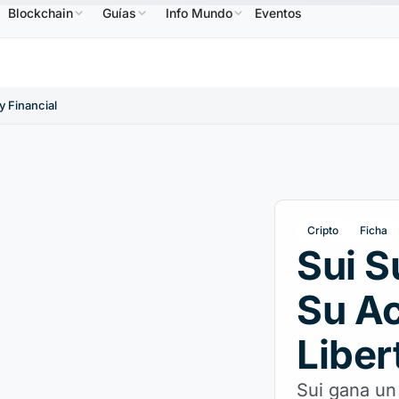
Blockchain
Guías
Info Mundo
Eventos
586,64 US$
USDC
0,9995 US$
XRP
1,09 US$
B
↑2.10%
USDC
↑0.00%
XRP
↑2.30%
 Financial
Cripto
Ficha
Sui S
Su A
Liber
Sui gana un