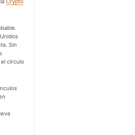
 la
Crypto
obable.
 Unidos
ta. Sin
s
el círculo
ínculos
 en
ueva