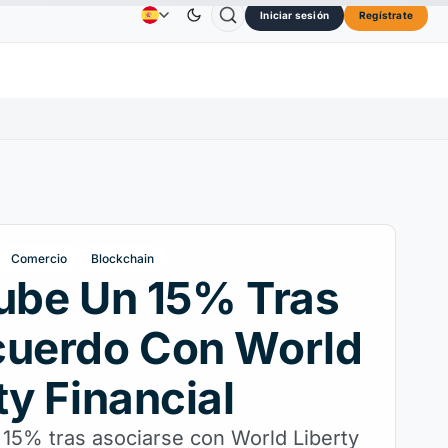
Iniciar sesión
Regístrate
Solana
73,45 US$
TRON
0,3264 US$
Dogecoin
0,
Publicidad
Contactos
Quiénes Somos
SOL
↑2.10%
TRX
↓0.30%
DOGE
Comercio
Blockchain
ube Un 15% Tras
cuerdo Con World
ty Financial
 15% tras asociarse con World Liberty