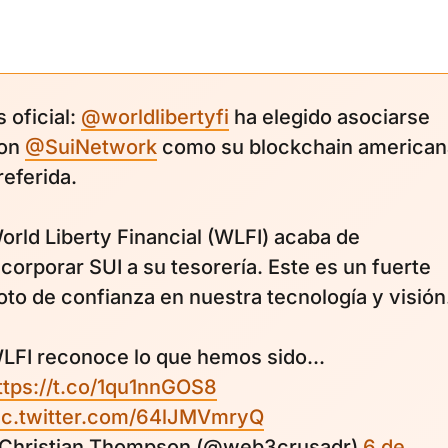
s oficial:
@worldlibertyfi
ha elegido asociarse
on
@SuiNetwork
como su blockchain american
referida.
orld Liberty Financial (WLFI) acaba de
ncorporar SUI a su tesorería. Este es un fuerte
oto de confianza en nuestra tecnología y visión
LFI reconoce lo que hemos sido...
ttps://t.co/1qu1nnGOS8
ic.twitter.com/64lJMVmryQ
 Christian Thompson (@web3crusadr)
6 de