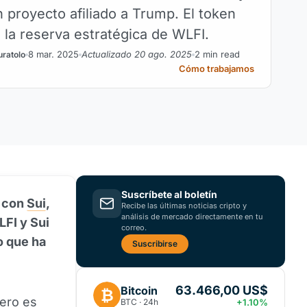
n proyecto afiliado a Trump. El token
 la reserva estratégica de WLFI.
8 mar. 2025
Actualizado 20 ago. 2025
2 min read
uratolo
Cómo trabajamos
Suscríbete al boletín
o con
Sui
,
Recibe las últimas noticias cripto y
análisis de mercado directamente en tu
LFI y Sui
correo.
o que ha
Suscribirse
63.466,00 US$
Bitcoin
₿
pero es
BTC · 24h
+1.10%