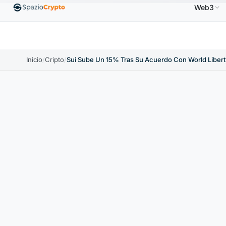
Web3
Ethereum
1880,58 US$
Tether
0,9991 US$
BNB
0%
ETH
↑1.90%
USDT
↑0.00%
BN
Inicio
/
Cripto
/
Sui Sube Un 15% Tras Su Acuerdo Con World Liberty