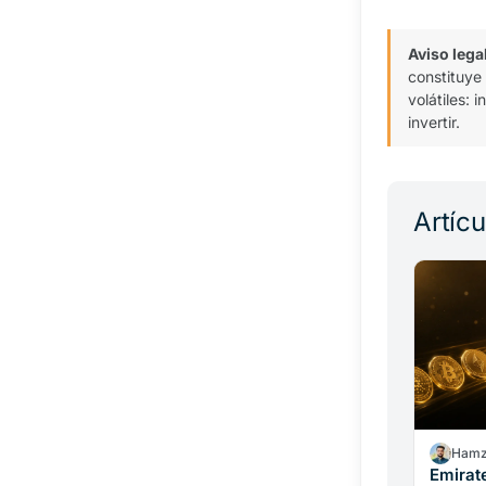
Aviso lega
constituye
volátiles:
invertir.
Artíc
Hamz
Emirat