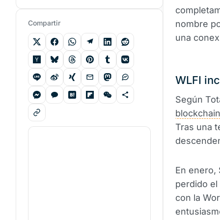
completam
Compartir
nombre pod
una conexi
WLFI inc
Según Tota
blockchai
Tras una t
descenden
En enero, 
perdido el
con la Wor
entusiasmo