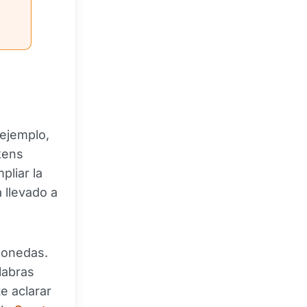
 ejemplo,
kens
pliar la
a llevado a
monedas.
labras
e aclarar