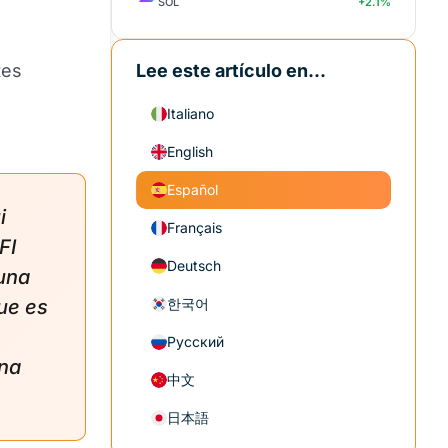
SOL
+2.1%
tes
Lee este artículo en...
Italiano
English
Español
i
Français
FI
Deutsch
una
ue es
한국어
Русский
na
中文
日本語