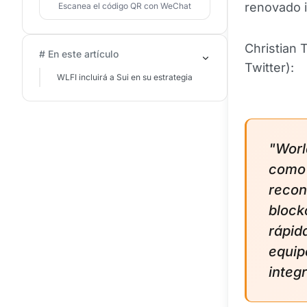
renovado i
Escanea el código QR con WeChat
Christian
# En este artículo
Twitter):
WLFI incluirá a Sui en su estrategia
"Worl
como 
recon
block
rápid
equip
integ