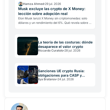
Hamza Ahmed
29 jul. 2026
Musk excluye las crypto de X Money:
lección sobre adopción real
Elon Musk lanzó X Money sin criptomonedas: solo
dólares y un rendimiento del 6%. Qué revela sobre la
adopción real cuando hasta su mayor defensor las
deja…
La teoría de las costuras: dónde
desaparece el valor crypto
Riccardo Curatolo
28 jul. 2026
Sanciones UE crypto Rusia:
obligaciones para CASP y
Ilya Bratanov
24 jul. 2026
operadores