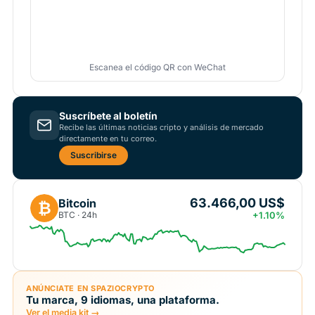
Escanea el código QR con WeChat
Suscríbete al boletín
Recibe las últimas noticias cripto y análisis de mercado
directamente en tu correo.
Suscribirse
63.466,00 US$
Bitcoin
₿
BTC · 24h
+1.10%
ANÚNCIATE EN SPAZIOCRYPTO
Tu marca, 9 idiomas, una plataforma.
Ver el media kit →