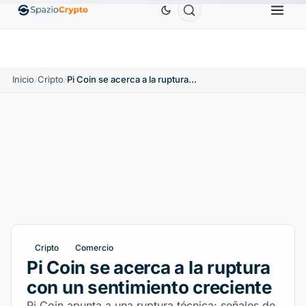
m
1880,58 US$
Tether
0,9991 US$
BNB
586,64 US$
ETH
↑1.90%
USDT
↑0.00%
BNB
Inicio
/
Cripto
/
Pi Coin se acerca a la ruptura con un sentimiento creciente
Cripto
Comercio
Pi Coin se acerca a la ruptura
con un sentimiento creciente
Pi Coin apunta a una ruptura técnica: señales de