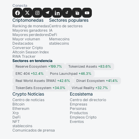
Conecta
Criptomonedas
Sectores populares
Ranking de monedas
Centro de sectores
Mayores ganadores
IA
Mayores perdedores
DeFi
Mayor volumen
Memecoins
Destacados
stablecoins
Conversor Cripto
Altcoin Season Index
RWA Tracker
Sectores en tendencia
Reserve Ecosystem
+199.7%
Tokenized Assets
+83.6%
ERC 404
+52.4%
Pons Launchpad
+46.3%
Real World Assets (RWA)
+42.6%
Dinari Ecosystem
+41.4%
TokenSets Ecosystem
+34.0%
Virtual Reality
+32.7%
Crypto Noticias
Ecosistema
Centro de noticias
Centro del directorio
Bitcoin
Empresas
Ethereum
Personas
Xrp
Productos
DeFi
Empleos Cripto
NFT
Eventos
stablecoins
Comunicados de prensa