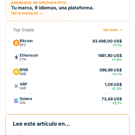
ANÚNCIATE EN SPAZIOCRYPTO
Tu marca, 9 idiomas, una plataforma.
Ver el media kit →
Top Cripto
Ver todo →
Bitcoin
63.466,00 US$
BTC
+1.1%
Ethereum
1881,80 US$
ETH
+1.9%
BNB
586,99 US$
BNB
+2.1%
XRP
1,09 US$
XRP
+2.3%
Solana
73,49 US$
SOL
+2.1%
Lee este artículo en...