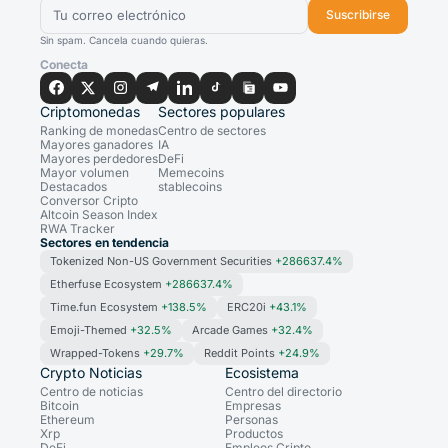
Suscribirse
Sin spam. Cancela cuando quieras.
Conecta
Criptomonedas
Sectores populares
Ranking de monedas
Centro de sectores
Mayores ganadores
IA
Mayores perdedores
DeFi
Mayor volumen
Memecoins
Destacados
stablecoins
Conversor Cripto
Altcoin Season Index
RWA Tracker
Sectores en tendencia
Tokenized Non-US Government Securities
+286637.4%
Etherfuse Ecosystem
+286637.4%
Time.fun Ecosystem
+138.5%
ERC20i
+43.1%
Emoji-Themed
+32.5%
Arcade Games
+32.4%
Wrapped-Tokens
+29.7%
Reddit Points
+24.9%
Crypto Noticias
Ecosistema
Centro de noticias
Centro del directorio
Bitcoin
Empresas
Ethereum
Personas
Xrp
Productos
DeFi
Empleos Cripto