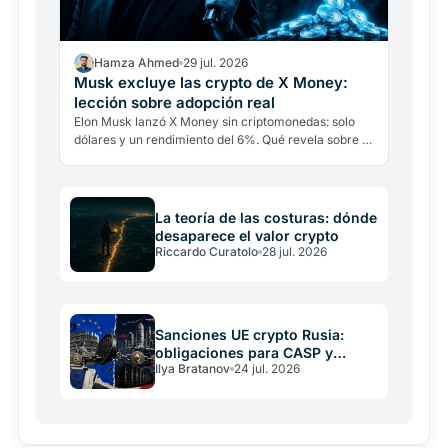
Hamza Ahmed
29 jul. 2026
Musk excluye las crypto de X Money:
lección sobre adopción real
Elon Musk lanzó X Money sin criptomonedas: solo
dólares y un rendimiento del 6%. Qué revela sobre la
adopción real cuando hasta su mayor defensor las
deja…
La teoría de las costuras: dónde
desaparece el valor crypto
Riccardo Curatolo
28 jul. 2026
Sanciones UE crypto Rusia:
obligaciones para CASP y
Ilya Bratanov
24 jul. 2026
operadores