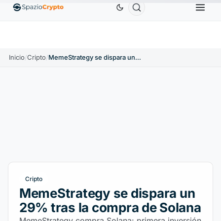
Ethereum
1880,58 US$
Tether
0,9991 US$
BNB
1.10%
ETH
↑1.90%
USDT
↑0.00%
Inicio
/
Cripto
/
MemeStrategy se dispara un 29% tras la compra de Solana
Cripto
MemeStrategy se dispara un
29% tras la compra de Solana
MemeStrategy compra Solana: primera inversión