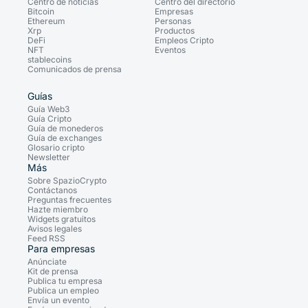
Centro de noticias
Centro del directorio
Bitcoin
Empresas
Ethereum
Personas
Xrp
Productos
DeFi
Empleos Cripto
NFT
Eventos
stablecoins
Comunicados de prensa
Guías
Guía Web3
Guía Cripto
Guía de monederos
Guía de exchanges
Glosario cripto
Newsletter
Más
Sobre SpazioCrypto
Contáctanos
Preguntas frecuentes
Hazte miembro
Widgets gratuitos
Avisos legales
Feed RSS
Para empresas
Anúnciate
Kit de prensa
Publica tu empresa
Publica un empleo
Envía un evento