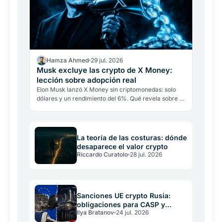
Hamza Ahmed
29 jul. 2026
Musk excluye las crypto de X Money:
lección sobre adopción real
Elon Musk lanzó X Money sin criptomonedas: solo
dólares y un rendimiento del 6%. Qué revela sobre la
adopción real cuando hasta su mayor defensor las
deja…
La teoría de las costuras: dónde
desaparece el valor crypto
Riccardo Curatolo
28 jul. 2026
Sanciones UE crypto Rusia:
obligaciones para CASP y
Ilya Bratanov
24 jul. 2026
operadores