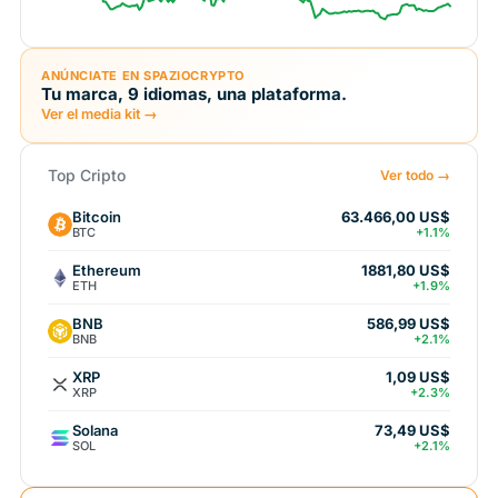
ANÚNCIATE EN SPAZIOCRYPTO
Tu marca, 9 idiomas, una plataforma.
Ver el media kit →
Top Cripto
Ver todo →
Bitcoin
63.466,00 US$
BTC
+1.1%
Ethereum
1881,80 US$
ETH
+1.9%
BNB
586,99 US$
BNB
+2.1%
XRP
1,09 US$
XRP
+2.3%
Solana
73,49 US$
SOL
+2.1%