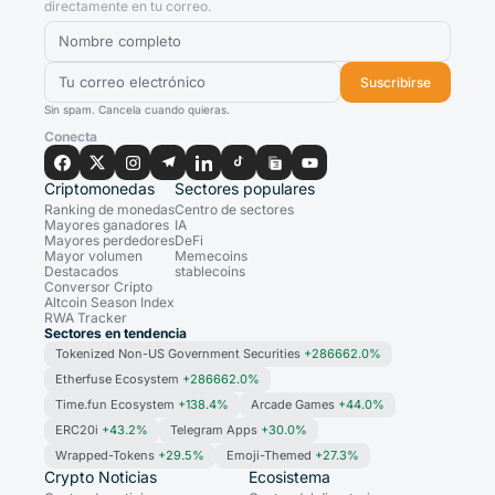
directamente en tu correo.
Suscribirse
Sin spam. Cancela cuando quieras.
Conecta
Criptomonedas
Sectores populares
Ranking de monedas
Centro de sectores
Mayores ganadores
IA
Mayores perdedores
DeFi
Mayor volumen
Memecoins
Destacados
stablecoins
Conversor Cripto
Altcoin Season Index
RWA Tracker
Sectores en tendencia
Tokenized Non-US Government Securities
+286662.0%
Etherfuse Ecosystem
+286662.0%
Time.fun Ecosystem
+138.4%
Arcade Games
+44.0%
ERC20i
+43.2%
Telegram Apps
+30.0%
Wrapped-Tokens
+29.5%
Emoji-Themed
+27.3%
Crypto Noticias
Ecosistema