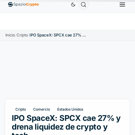
$
Ethereum
1880,58 US$
Tether
0,9991 US$
B
↑1.10%
ETH
↑1.90%
USDT
↑0.00%
Inicio
/
Cripto
/
IPO SpaceX: SPCX cae 27% y drena liquidez de crypto y tech
Cripto
Comercio
Estados Unidos
IPO SpaceX: SPCX cae 27% y
drena liquidez de crypto y