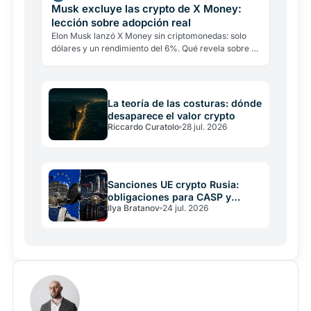
Musk excluye las crypto de X Money:
lección sobre adopción real
Elon Musk lanzó X Money sin criptomonedas: solo
dólares y un rendimiento del 6%. Qué revela sobre la
adopción real cuando hasta su mayor defensor las
deja…
La teoría de las costuras: dónde
desaparece el valor crypto
Riccardo Curatolo
28 jul. 2026
Sanciones UE crypto Rusia:
obligaciones para CASP y
Ilya Bratanov
24 jul. 2026
operadores