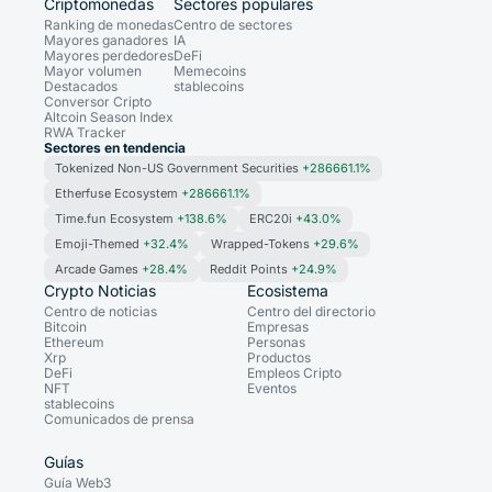
Criptomonedas
Sectores populares
Ranking de monedas
Centro de sectores
Mayores ganadores
IA
Mayores perdedores
DeFi
Mayor volumen
Memecoins
Destacados
stablecoins
Conversor Cripto
Altcoin Season Index
RWA Tracker
Sectores en tendencia
Tokenized Non-US Government Securities
+286661.1%
Etherfuse Ecosystem
+286661.1%
Time.fun Ecosystem
+138.6%
ERC20i
+43.0%
Emoji-Themed
+32.4%
Wrapped-Tokens
+29.6%
Arcade Games
+28.4%
Reddit Points
+24.9%
Crypto Noticias
Ecosistema
Centro de noticias
Centro del directorio
Bitcoin
Empresas
Ethereum
Personas
Xrp
Productos
DeFi
Empleos Cripto
NFT
Eventos
stablecoins
Comunicados de prensa
Guías
Guía Web3