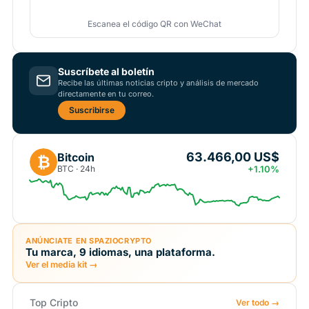
Escanea el código QR con WeChat
Suscríbete al boletín
Recibe las últimas noticias cripto y análisis de mercado
directamente en tu correo.
Suscribirse
63.466,00 US$
Bitcoin
₿
BTC · 24h
+1.10%
ANÚNCIATE EN SPAZIOCRYPTO
Tu marca, 9 idiomas, una plataforma.
Ver el media kit →
Top Cripto
Ver todo →