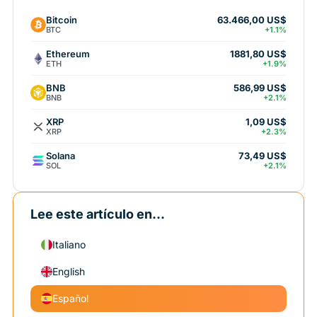
Bitcoin
63.466,00 US$
BTC
+1.1%
Ethereum
1881,80 US$
ETH
+1.9%
BNB
586,99 US$
BNB
+2.1%
XRP
1,09 US$
XRP
+2.3%
Solana
73,49 US$
SOL
+2.1%
Lee este artículo en...
Italiano
English
Español