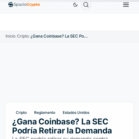
Ethereum
1880,58 US$
Tether
0,9991 US$
BN
↑1.10%
ETH
↑1.90%
USDT
↑0.00%
Inicio
/
Cripto
/
¿Gana Coinbase? La SEC Podría Retirar la Demanda
Cripto
Reglamento
Estados Unidos
¿Gana Coinbase? La SEC
Podría Retirar la Demanda
La SEC podría retirar su demanda contra