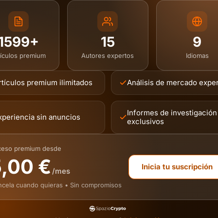
1599+
15
9
tículos premium
Autores expertos
Idiomas
rtículos premium ilimitados
Análisis de mercado expe
Informes de investigación
xperiencia sin anuncios
exclusivos
ceso premium desde
,00 €
Inicia tu suscripción
/mes
cela cuando quieras • Sin compromisos