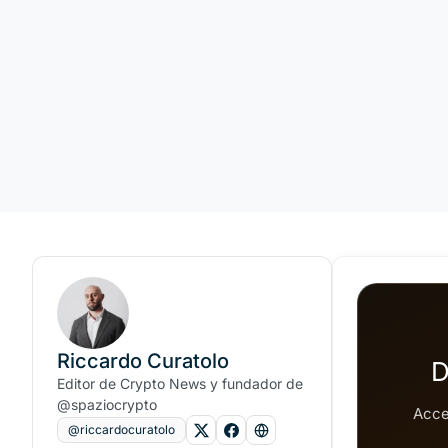
Riccardo Curatolo
D
Editor de Crypto News y fundador de
@spaziocrypto
Acce
@riccardocuratolo