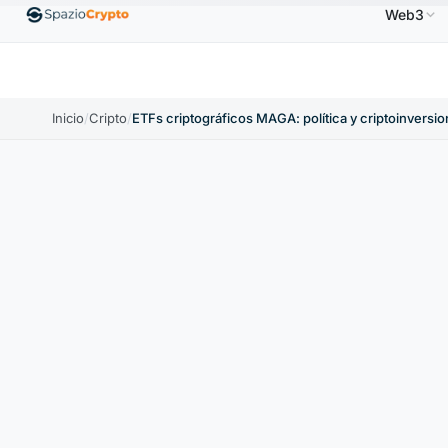
Web3
S$
Ethereum
1880,58 US$
Tether
0,9991 US$
↑1.10%
ETH
↑1.90%
USDT
↑0.00%
Inicio
/
Cripto
/
ETFs criptográficos MAGA: política y criptoinversi