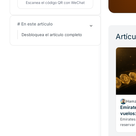
Escanea el código QR con WeChat
# En este artículo
Desbloquea el artículo completo
Artíc
Hamz
Emirat
vuelos:
menci
Emirates
reservar 
en los Em
conversi