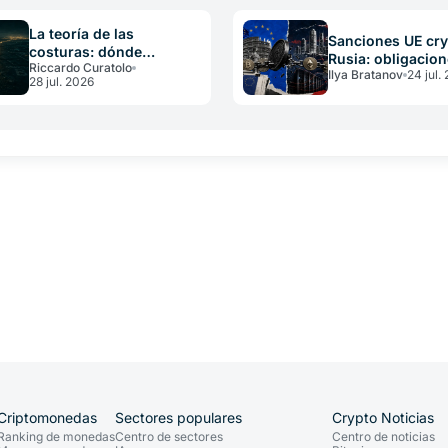
defensor las deja…
La teoría de las
Sanciones UE cry
costuras: dónde
Rusia: obligacion
Riccardo Curatolo
desaparece el valor
Ilya Bratanov
24 jul.
CASP y operador
28 jul. 2026
crypto
Criptomonedas
Sectores populares
Crypto Noticias
Ranking de monedas
Centro de sectores
Centro de noticias