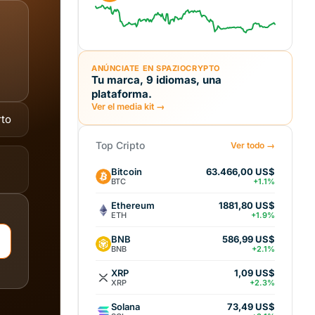
ANÚNCIATE EN SPAZIOCRYPTO
Tu marca, 9 idiomas, una
plataforma.
Ver el media kit →
rto
Top Cripto
Ver todo →
Bitcoin
63.466,00 US$
BTC
+1.1%
Ethereum
1881,80 US$
ETH
+1.9%
BNB
586,99 US$
BNB
+2.1%
XRP
1,09 US$
XRP
+2.3%
Solana
73,49 US$