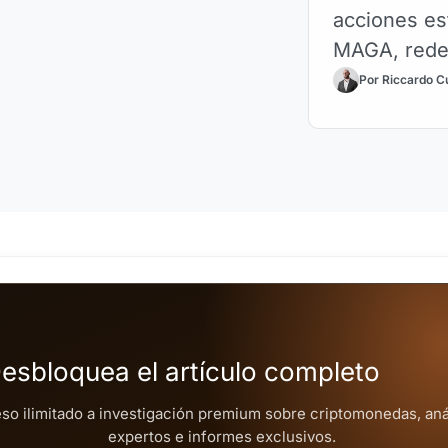
acciones es
MAGA, redefi
Por Riccardo C
esbloquea el artículo completo
so ilimitado a investigación premium sobre criptomonedas, aná
expertos e informes exclusivos.