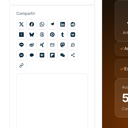
Compartir
Ar
A
E
Ac
5
Can