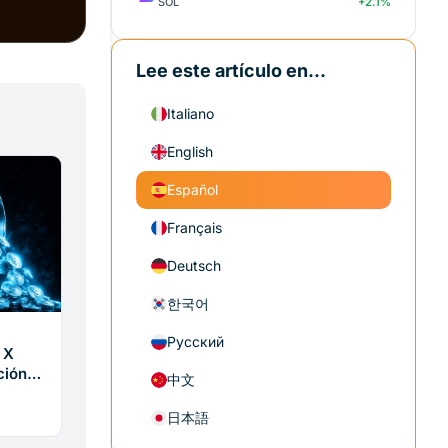
SOL
+2.1%
Lee este artículo en...
Italiano
English
Español
Français
Deutsch
한국어
Русский
 X
ción
中文
日本語
re la
or