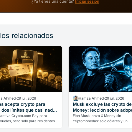
¿Ya tienes una cuenta?
Iniciar sesión
ulos relacionados
a Ahmed
29 jul. 2026
Hamza Ahmed
29 jul. 2026
es acepta crypto para
Musk excluye las crypto de
 dos límites que casi nadie
Money: lección sobre adop
ona
real
 activa Crypto.com Pay para
Elon Musk lanzó X Money sin
vuelos, pero solo para residentes
criptomonedas: solo dólares y un
iratos, solo en dírhams y con
rendimiento del 6%. Qué revela sob
ón inmediata. Dos límites que…
adopción real cuando hasta su may