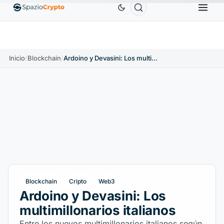
Ethereum
1880,58 US$
Tether
0,9991 US$
BNB
.10%
ETH
↑1.90%
USDT
↑0.00%
B
Inicio
/
Blockchain
/
Ardoino y Devasini: Los multimillonarios italianos
Blockchain
Cripto
Web3
Ardoino y Devasini: Los
multimillonarios italianos
Entre los nuevos multimillonarios italianos según