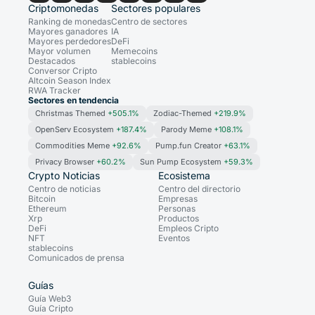
Criptomonedas
Sectores populares
Ranking de monedas
Centro de sectores
Mayores ganadores
IA
Mayores perdedores
DeFi
Mayor volumen
Memecoins
Destacados
stablecoins
Conversor Cripto
Altcoin Season Index
RWA Tracker
Sectores en tendencia
Christmas Themed
+505.1%
Zodiac-Themed
+219.9%
OpenServ Ecosystem
+187.4%
Parody Meme
+108.1%
Commodities Meme
+92.6%
Pump.fun Creator
+63.1%
Privacy Browser
+60.2%
Sun Pump Ecosystem
+59.3%
Crypto Noticias
Ecosistema
Centro de noticias
Centro del directorio
Bitcoin
Empresas
Ethereum
Personas
Xrp
Productos
DeFi
Empleos Cripto
NFT
Eventos
stablecoins
Comunicados de prensa
Guías
Guía Web3
Guía Cripto