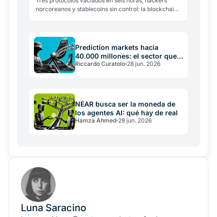
Tres protocolos vaciados en seis horas, hackers
norcoreanos y stablecoins sin control: la blockchain
no fue vulnerada. El modelo de las costuras explica
dónde…
Prediction markets hacia
40.000 millones: el sector que
Riccardo Curatolo
28 jun. 2026
crece mientras crypto cae
NEAR busca ser la moneda de
los agentes AI: qué hay de real
Hamza Ahmed
28 jun. 2026
Luna Saracino