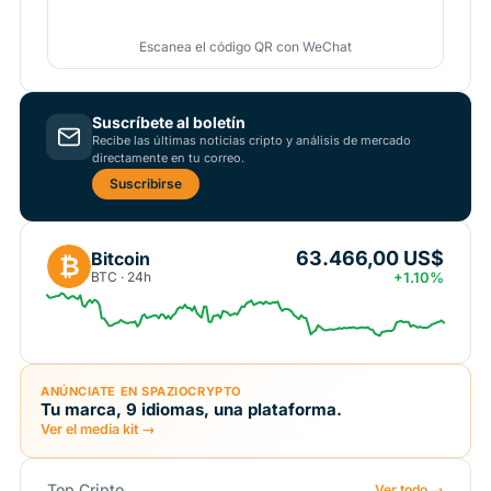
Escanea el código QR con WeChat
Suscríbete al boletín
Recibe las últimas noticias cripto y análisis de mercado
directamente en tu correo.
Suscribirse
63.466,00 US$
Bitcoin
₿
BTC · 24h
+1.10%
ANÚNCIATE EN SPAZIOCRYPTO
Tu marca, 9 idiomas, una plataforma.
Ver el media kit →
Top Cripto
Ver todo →