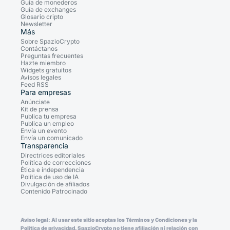
Guía de monederos
Guía de exchanges
Glosario cripto
Newsletter
Más
Sobre SpazioCrypto
Contáctanos
Preguntas frecuentes
Hazte miembro
Widgets gratuitos
Avisos legales
Feed RSS
Para empresas
Anúnciate
Kit de prensa
Publica tu empresa
Publica un empleo
Envía un evento
Envía un comunicado
Transparencia
Directrices editoriales
Política de correcciones
Ética e independencia
Política de uso de IA
Divulgación de afiliados
Contenido Patrocinado
Aviso legal: Al usar este sitio aceptas los Términos y Condiciones y la
Política de privacidad. SpazioCrypto no tiene afiliación ni relación con