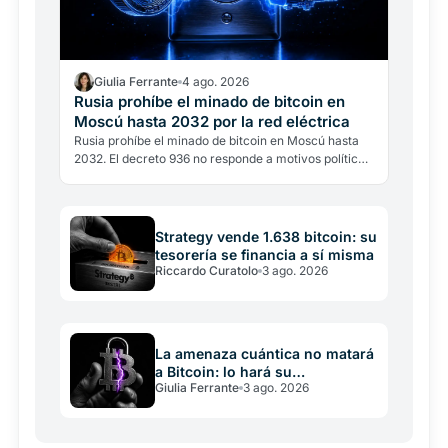
Giulia Ferrante
4 ago. 2026
Rusia prohíbe el minado de bitcoin en
Moscú hasta 2032 por la red eléctrica
Rusia prohíbe el minado de bitcoin en Moscú hasta
2032. El decreto 936 no responde a motivos políticos,
sino energéticos: la región consume cerca de 1…
Strategy vende 1.638 bitcoin: su
tesorería se financia a sí misma
Riccardo Curatolo
3 ago. 2026
La amenaza cuántica no matará
a Bitcoin: lo hará su
Giulia Ferrante
3 ago. 2026
incapacidad de decidir