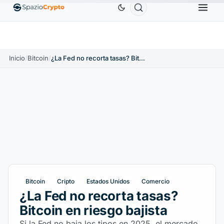
Ethereum
1880,58 US$
Tether
0,9991 US$
BNB
10%
ETH
↑1.90%
USDT
↑0.00%
BN
Inicio
/
Bitcoin
/
¿La Fed no recorta tasas? Bitcoin en riesgo bajista
Bitcoin
Cripto
Estados Unidos
Comercio
¿La Fed no recorta tasas?
Bitcoin en riesgo bajista
Si la Fed no baja los tipos en 2025, el mercado