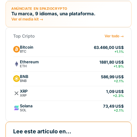
ANÚNCIATE EN SPAZIOCRYPTO
Tu marca, 9 idiomas, una plataforma.
Ver el media kit →
Top Cripto
Ver todo →
Bitcoin
63.466,00 US$
BTC
+1.1%
Ethereum
1881,80 US$
ETH
+1.9%
BNB
586,99 US$
BNB
+2.1%
XRP
1,09 US$
XRP
+2.3%
Solana
73,49 US$
SOL
+2.1%
Lee este artículo en...