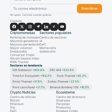
Suscribirse
Sin spam. Cancela cuando quieras.
Conecta
Criptomonedas
Sectores populares
Ranking de monedas
Centro de sectores
Mayores ganadores
IA
Mayores perdedores
DeFi
Mayor volumen
Memecoins
Destacados
stablecoins
Conversor Cripto
Altcoin Season Index
RWA Tracker
Sectores en tendencia
IDR Stablecoin
+902.8%
ERC 404
+525.6%
Time.fun Ecosystem
+154.3%
Duck-Themed
+45.2%
Emoji-Themed
+37.6%
Zodiac-Themed
+22.5%
Pons Launchpad
+21.7%
Binance Buildkey TGE
+16.0%
Crypto Noticias
Ecosistema
Centro de noticias
Centro del directorio
Bitcoin
Empresas
Ethereum
Personas
Xrp
Productos
DeFi
Empleos Cripto