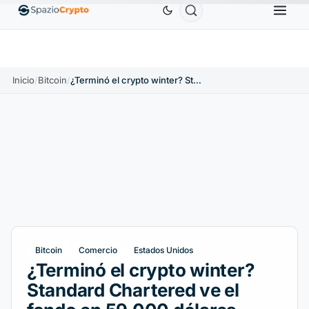
Ethereum
1880,58 US$
Tether
0,9991 US$
BNB
1.10%
ETH
↑1.90%
USDT
↑0.00%
Inicio
/
Bitcoin
/
¿Terminó el crypto winter? Standard Chartered ve el fondo en 59.000 dólares
Bitcoin
Comercio
Estados Unidos
¿Terminó el crypto winter?
Standard Chartered ve el