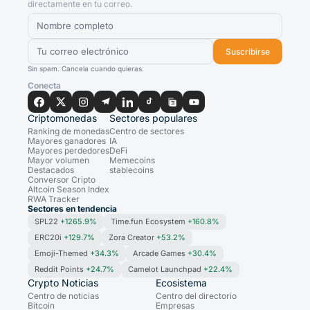
directamente en tu correo.
Suscribirse
Sin spam. Cancela cuando quieras.
Conecta
Criptomonedas
Sectores populares
Ranking de monedas
Centro de sectores
Mayores ganadores
IA
Mayores perdedores
DeFi
Mayor volumen
Memecoins
Destacados
stablecoins
Conversor Cripto
Altcoin Season Index
RWA Tracker
Sectores en tendencia
SPL22
+1265.9%
Time.fun Ecosystem
+160.8%
ERC20i
+129.7%
Zora Creator
+53.2%
Emoji-Themed
+34.3%
Arcade Games
+30.4%
Reddit Points
+24.7%
Camelot Launchpad
+22.4%
Crypto Noticias
Ecosistema
Centro de noticias
Centro del directorio
Bitcoin
Empresas