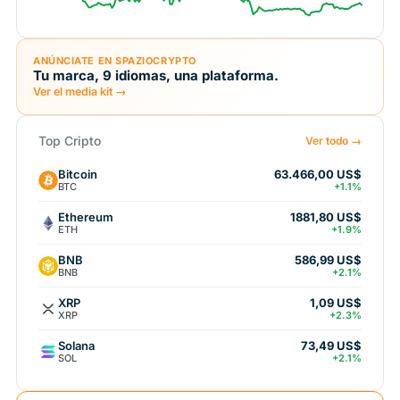
ANÚNCIATE EN SPAZIOCRYPTO
Tu marca, 9 idiomas, una plataforma.
Ver el media kit →
Top Cripto
Ver todo →
Bitcoin
63.466,00 US$
BTC
+1.1%
Ethereum
1881,80 US$
ETH
+1.9%
BNB
586,99 US$
BNB
+2.1%
XRP
1,09 US$
XRP
+2.3%
Solana
73,49 US$
SOL
+2.1%