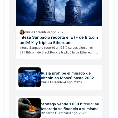
Giulia Ferrante
6 ago. 2026
Intesa Sanpaolo recorta el ETF de Bitcoin
un 94% y triplica Ethereum
Intesa Sanpaolo recortó un 94% su posición en el
ETF Bitcoin de BlackRock y triplicó la de Ethereum.
No es una ruptura con Bitcoin: es banca
institucional…
Rusia prohíbe el minado de
bitcoin en Moscú hasta 2032
Giulia Ferrante
4 ago. 2026
por la red eléctrica
Strategy vende 1.638 bitcoin: su
tesorería se financia a sí misma
Riccardo Curatolo
3 ago. 2026