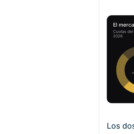
El merc
Cuotas del
2026
m
Los do