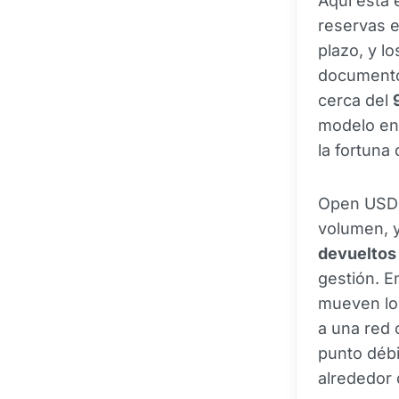
Aquí está 
reservas e
plazo, y l
documentos
cerca del
modelo en 
la fortuna
Open USD l
volumen, y
devueltos 
gestión. En
mueven lo
a una red 
punto déb
alrededor 