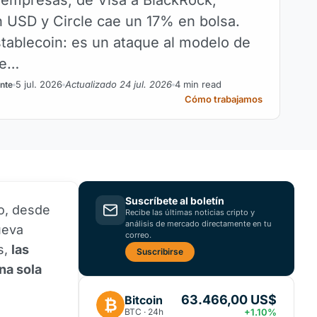
 USD y Circle cae un 17% en bolsa.
stablecoin: es un ataque al modelo de
ue…
5 jul. 2026
Actualizado 24 jul. 2026
4 min read
ante
Cómo trabajamos
Suscríbete al boletín
o, desde
Recibe las últimas noticias cripto y
análisis de mercado directamente en tu
ueva
correo.
s,
las
Suscribirse
na sola
63.466,00 US$
Bitcoin
₿
BTC · 24h
+1.10%