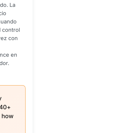
do. La
cio
 cuando
 control
vez con
ence en
dor.
y
140+
g how