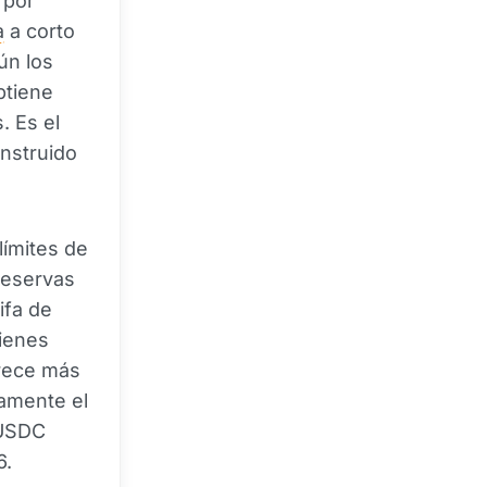
por
a
a corto
ún los
btiene
. Es el
onstruido
límites de
reservas
ifa de
uienes
rece más
tamente el
 USDC
6.