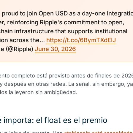
 proud to join Open USD as a day-one integrati
er, reinforcing Ripple's commitment to open,
hain infrastructure that supports institutional
ion across the…
https://t.co/6BymTXdElJ
ple (@Ripple)
June 30, 2026
ento completo está previsto antes de finales de 2026
y después en otras redes. La señal, sin embargo, ya 
os la leyeron sin ambigüedad.
 importa: el float es el premio