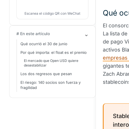
Qué ocu
Escanea el código QR con WeChat
El consorc
La lista d
# En este artículo
de pago Vi
Qué ocurrió el 30 de junio
activos B
Por qué importa: el float es el premio
empresas n
El mercado que Open USD quiere
gigantes t
desestabilizar
Zach Abram
Los dos regresos que pesan
stablecoin
El riesgo: 140 socios son fuerza y
fragilidad
Stabl
intero