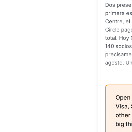
Dos presen
primera e
Centre, e
Circle pag
total. Hoy
140 socios
precisamen
agosto. Un
Open 
Visa,
other
big th