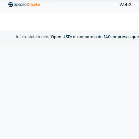
Web3
S$
Ethereum
1880,58 US$
Tether
0,9991 US$
B
↑1.10%
ETH
↑1.90%
USDT
↑0.00%
Inicio
/
stablecoins
/
Open USD: el consorcio de 140 empresas que 