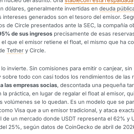
el núcleo del asunto. Una
stablecoin está respaldada
n dólares, generalmente invertidas en
deuda públic
os intereses generados son el tesoro del emisor. Seg
 de Circle presentados ante la SEC, la compañía o
95% de sus ingresos
precisamente de esas reservas
el que el emisor retiene el float, el mismo que ha c
 de
Tether
y Circle.
o invierte. Sin comisiones para emitir o canjear, sin 
 sobre todo con casi todos los rendimientos de las 
a las empresas socias
, descontada una pequeña tar
 la práctica, en lugar de regalar el float al emisor, q
s volúmenes se lo quedan. Es un modelo que se pa
como Visa que a un emisor tradicional, y ataca exac
il de un mercado donde USDT representa el 62% y
del 25%, según datos de CoinGecko de abril de 202