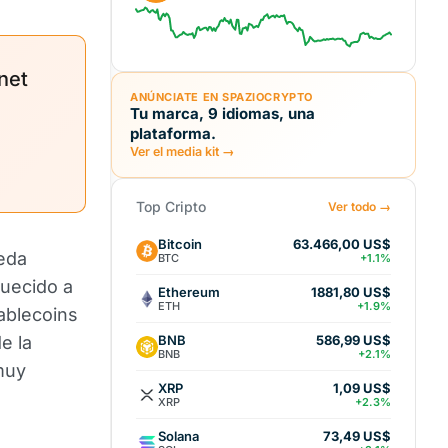
net
ANÚNCIATE EN SPAZIOCRYPTO
Tu marca, 9 idiomas, una
plataforma.
Ver el media kit →
Top Cripto
Ver todo →
Bitcoin
63.466,00 US$
neda
BTC
+1.1%
quecido a
Ethereum
1881,80 US$
ETH
+1.9%
ablecoins
BNB
e la
586,99 US$
BNB
+2.1%
muy
XRP
1,09 US$
XRP
+2.3%
Solana
73,49 US$