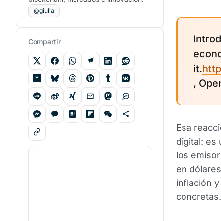
@giulia
Introd
Compartir
econo
it.
htt
, Ope
Esa reacci
digital: e
los emisor
en dólares
inflación
y 
concretas.