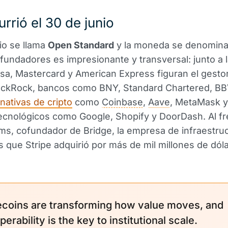
rrió el 30 de junio
io se llama
Open Standard
y la moneda se denomin
e fundadores es impresionante y transversal: junto a 
sa, Mastercard y American Express figuran el gesto
lackRock, bancos como BNY, Standard Chartered, BB
ativas de cripto
como
Coinbase
,
Aave
, MetaMask 
ecnológicos como Google, Shopify y DoorDash. Al fr
s, cofundador de Bridge, la empresa de infraestruc
s que Stripe adquirió por más de mil millones de dól
ecoins are transforming how value moves, and
perability is the key to institutional scale.