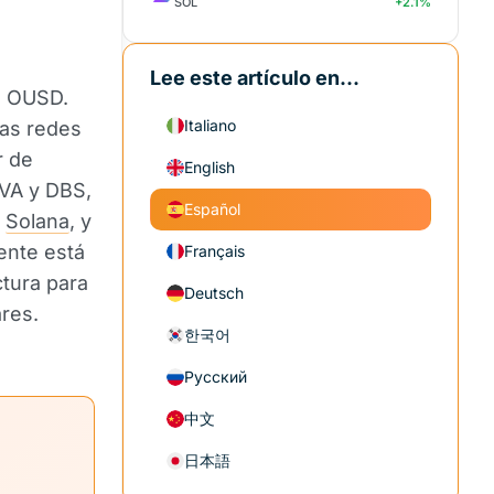
SOL
+2.1%
Lee este artículo en...
a OUSD.
Italiano
las redes
r de
English
VA y DBS,
Español
y
Solana
, y
ente está
Français
tura para
Deutsch
ares.
한국어
Русский
中文
日本語