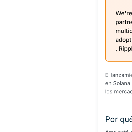
We're
partn
multic
adopt
, Rip
El lanzami
en Solana 
los mercad
Por qué