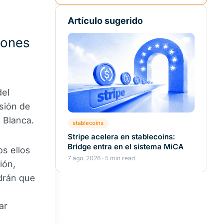
Artículo sugerido
iones
s
del
sión de
 Blanca.
stablecoins
Stripe acelera en stablecoins:
Bridge entra en el sistema MiCA
s ellos
7 ago. 2026 · 5 min read
ión,
drán que
ar