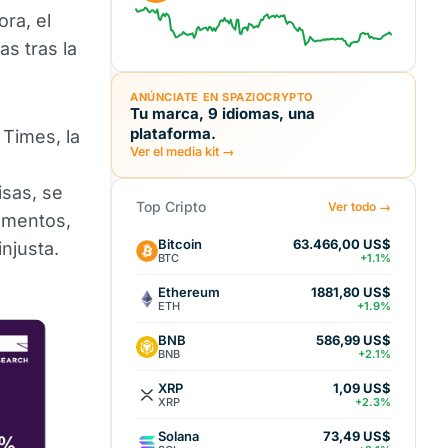
ora, el
s tras la
ANÚNCIATE EN SPAZIOCRYPTO
Tu marca, 9 idiomas, una
plataforma.
 Times, la
Ver el media kit →
isas, se
Top Cripto
Ver todo →
amentos,
Bitcoin
63.466,00 US$
njusta.
BTC
+1.1%
Ethereum
1881,80 US$
ETH
+1.9%
BNB
586,99 US$
BNB
+2.1%
XRP
1,09 US$
XRP
+2.3%
Solana
73,49 US$