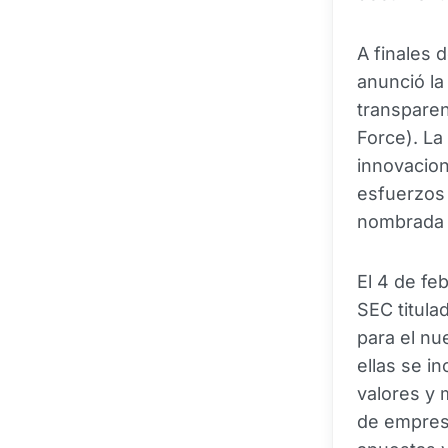
A finales 
anunció la
transparen
Force). La
innovacio
esfuerzos 
nombrada p
El 4 de feb
SEC titula
para el nu
ellas se in
valores y 
de empresa