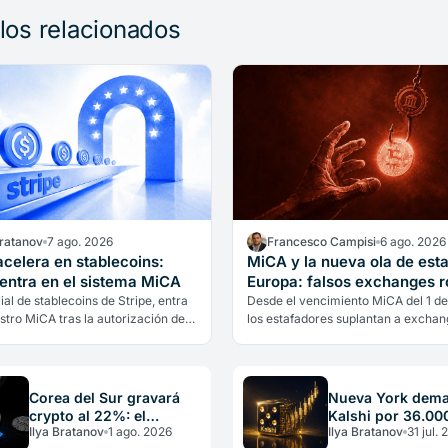
ulos relacionados
Bratanov
7 ago. 2026
Francesco Campisi
6 ago. 2026
acelera en stablecoins:
MiCA y la nueva ola de est
 entra en el sistema MiCA
Europa: falsos exchanges 
cripto
ilial de stablecoins de Stripe, entra
Desde el vencimiento MiCA del 1 de 
istro MiCA tras la autorización de
los estafadores suplantan a exchan
go y puede operar en los 27
ESMA para robar criptomonedas. As
e la UE.
reconoces y así verificas si un…
Corea del Sur gravará
Nueva York dema
crypto al 22%: el
Kalshi por 36.00
Ilya Bratanov
1 ago. 2026
Ilya Bratanov
31 jul.
problema que comparte
millones: el gobi