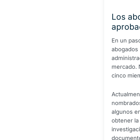
Los abo
aprobac
En un pas
abogados d
administra
mercado. 
cinco miem
Actualment
nombrados 
algunos e
obtener la
investigac
document