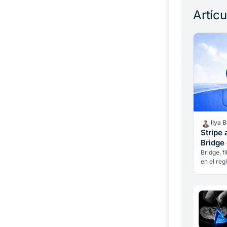
Artíc
Ilya 
Stripe 
Bridge
Bridge, f
en el reg
Luxembur
Estados d