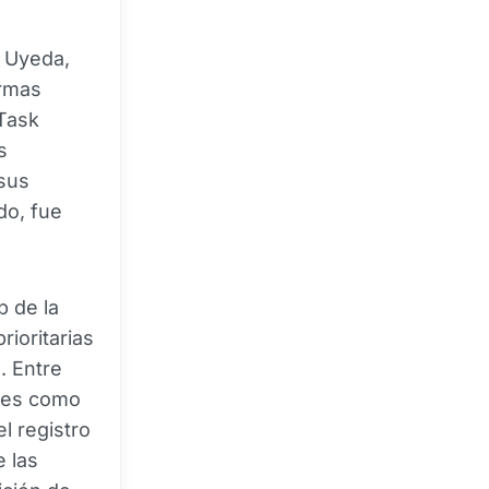
k Uyeda,
ormas
 Task
s
sus
do, fue
b de la
rioritarias
. Entre
tales como
el registro
e las