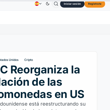
Iniciar sesión
Regístrate
Solana
73,45 US$
TRON
0,3264 US$
Dogecoin
Publicidad
Contactos
Quiénes Somos
.30%
SOL
↑2.10%
TRX
↓0.30%
DO
stados Unidos
Cripto
C Reorganiza la
ación de las
tomonedas en US
dounidense está reestructurando su