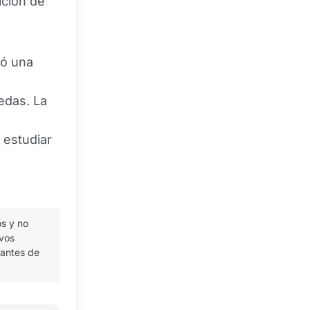
ición de
ró una
edas. La
 estudiar
os y no
ivos
 antes de