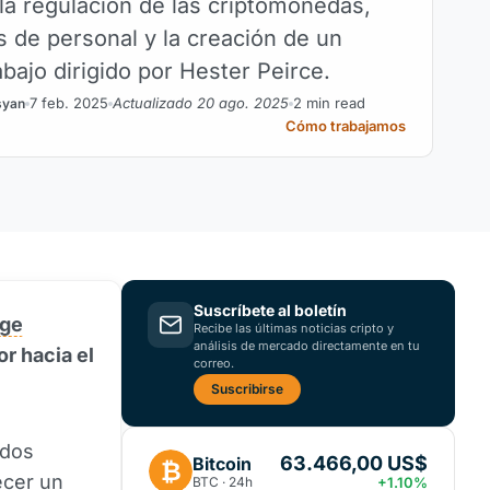
la regulación de las criptomonedas,
s de personal y la creación de un
bajo dirigido por Hester Peirce.
7 feb. 2025
Actualizado 20 ago. 2025
2 min read
syan
Cómo trabajamos
Suscríbete al boletín
ge
Recibe las últimas noticias cripto y
análisis de mercado directamente en tu
r hacia el
correo.
Suscribirse
idos
63.466,00 US$
Bitcoin
₿
ecer un
BTC · 24h
+1.10%