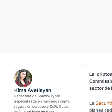
La 'cripto
Commissio
sector de 
Kima Avetisyan
Redactora de SpazioCrypto
especializada en mercados cripto,
La
Securi
regulación europea y DeFi. Cada
planea red
artículo se basa en fuentes