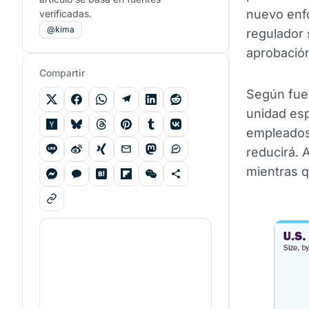
nuevo enfo
verificadas.
@kima
regulador 
aprobación
Compartir
Según fuen
unidad esp
empleados 
reducirá. 
mientras q