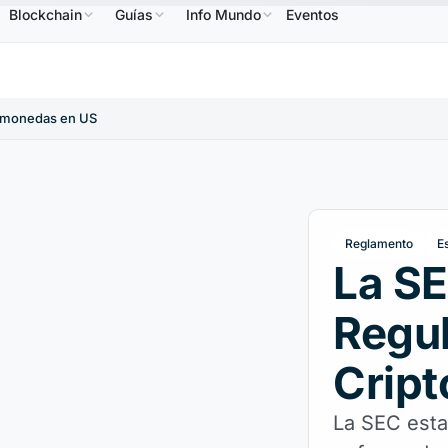
Blockchain
Guías
Info Mundo
Eventos
NB
586,64 US$
USDC
0,9995 US$
XRP
1,09 US$
BNB
↑2.10%
USDC
↑0.00%
XRP
↑2
tomonedas en US
Reglamento
E
La SE
Regul
Crip
La SEC esta