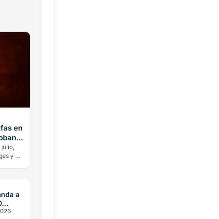
afas en
roban
julio,
ges y a
í los
nda a
0
 2026
erno