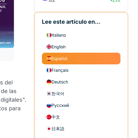
SOL
+2.1%
Lee este artículo en...
Italiano
English
Español
Français
s del
Deutsch
 de las
한국어
digitales".
Русский
tos para
中文
日本語