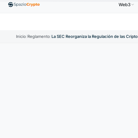
Web3
$
Ethereum
1880,58 US$
Tether
0,9991 US$
B
↑1.10%
ETH
↑1.90%
USDT
↑0.00%
Inicio
/
Reglamento
/
La SEC Reorganiza la Regulación de las Crip