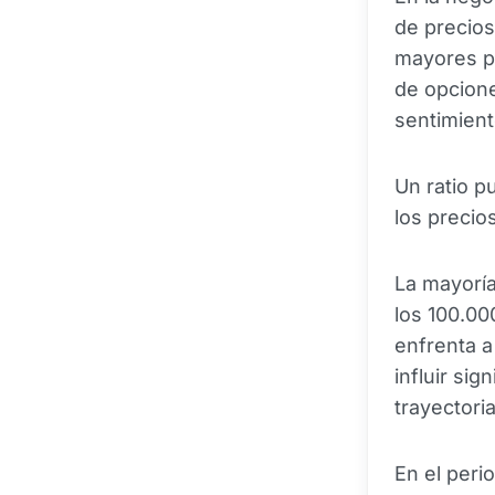
de precios
mayores pé
de opcione
sentimient
Un ratio p
los precio
La mayoría
los 100.00
enfrenta a
influir sig
trayectori
En el peri