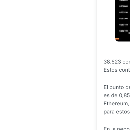
38.623 co
Estos cont
El punto d
es de 0,8
Ethereum, 
para estos
En la nego