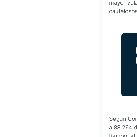
mayor vola
cautelosos
Según Coin
a 88.294 d
tiempo, el