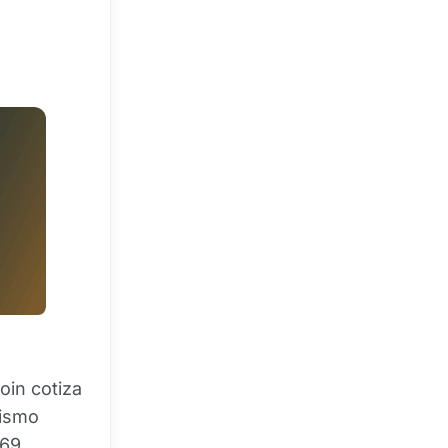
oin cotiza
mismo
069