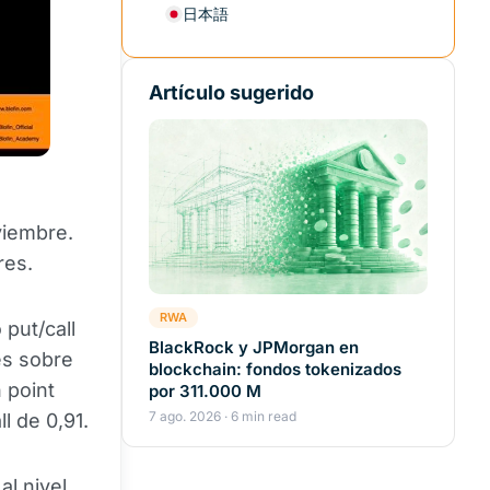
日本語
Artículo sugerido
viembre.
res.
RWA
 put/call
BlackRock y JPMorgan en
es sobre
blockchain: fondos tokenizados
 point
por 311.000 M
7 ago. 2026 · 6 min read
l de 0,91.
al nivel