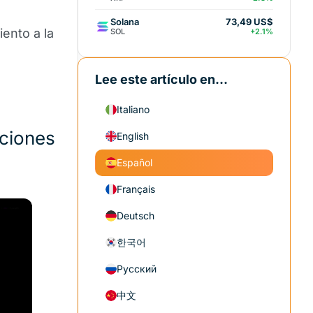
Solana
73,49 US$
ento a la
SOL
+2.1%
Lee este artículo en...
Italiano
pciones
English
Español
Français
Deutsch
한국어
Русский
中文