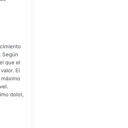
ncimiento
l. Según
el que el
alor. El
e máximo
vel.
imo dolor,