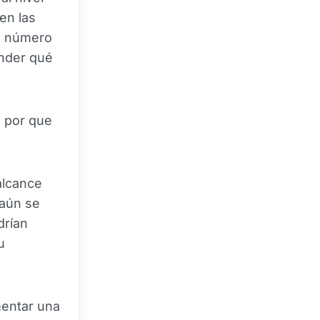
en las
el número
ender qué
n por que
alcance
 aún se
drían
u
mentar una