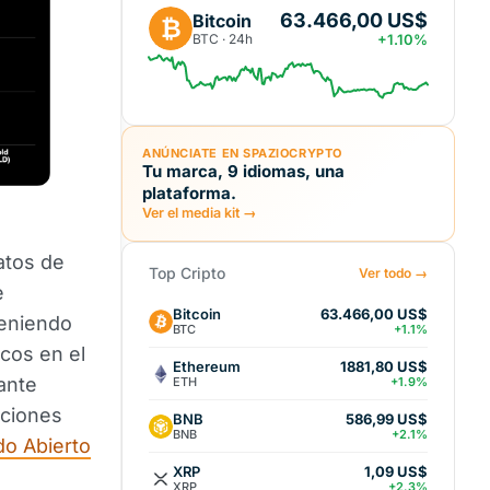
63.466,00 US$
Bitcoin
₿
BTC · 24h
+1.10%
ANÚNCIATE EN SPAZIOCRYPTO
Tu marca, 9 idiomas, una
plataforma.
Ver el media kit →
atos de
Top Cripto
Ver todo →
e
Bitcoin
63.466,00 US$
Teniendo
BTC
+1.1%
cos en el
Ethereum
1881,80 US$
ante
ETH
+1.9%
cciones
BNB
586,99 US$
BNB
+2.1%
do Abierto
XRP
1,09 US$
XRP
+2.3%