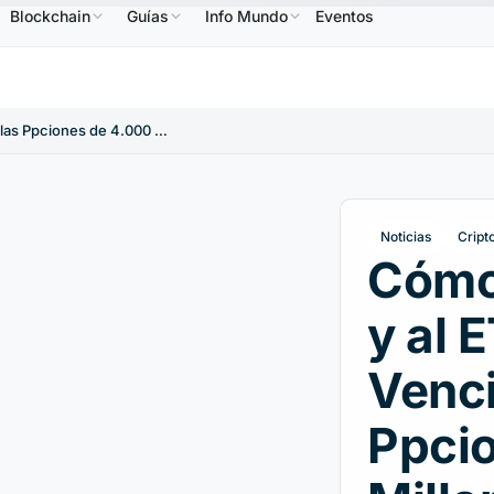
Blockchain
Guías
Info Mundo
Eventos
B
586,64 US$
USDC
0,9995 US$
XRP
1,09 US$
BNB
↑2.10%
USDC
↑0.00%
XRP
↑2.
Cómo Afectará al BTC y al ETH el Vencimiento de las Ppciones de 4.000 Millones de Dólares
Noticias
Cript
Cómo
y al 
Venci
Ppci