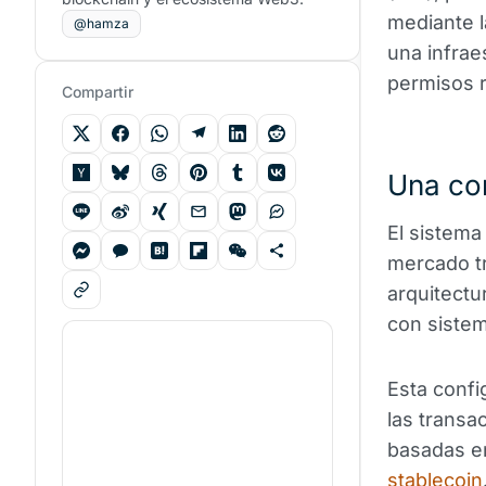
mediante l
@hamza
una infrae
permisos r
Compartir
Una con
El sistema
mercado tr
arquitectu
con siste
Esta confi
las transa
basadas en
stablecoin