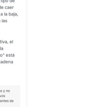
 tipo de
de caer
a la baja,
 las
iva, el
la
co" está
 cadena
os y no
ivos
 antes de