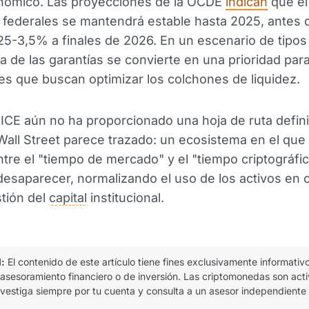
ómico. Las proyecciones de la OCDE
indican
que el
 federales se mantendrá estable hasta 2025, antes 
,25-3,5% a finales de 2026. En un escenario de tipos 
ia de las garantías se convierte en una prioridad para
nes que buscan optimizar los colchones de liquidez.
ICE aún no ha proporcionado una hoja de ruta definit
Wall Street parece trazado: un ecosistema en el que 
ntre el "tiempo de mercado" y el "tiempo criptográfi
desaparecer, normalizando el uso de los activos en
stión del
capital
institucional.
l:
El contenido de este artículo tiene fines exclusivamente informativ
 asesoramiento financiero o de inversión. Las criptomonedas son act
 investiga siempre por tu cuenta y consulta a un asesor independiente