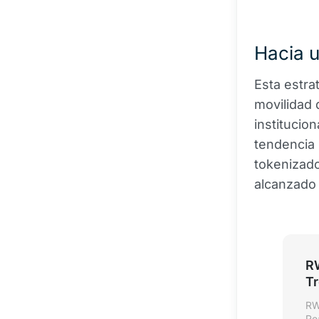
Hacia u
Esta estra
movilidad 
institucion
tendencia
tokenizad
alcanzado 
RW
Tr
RW
Re