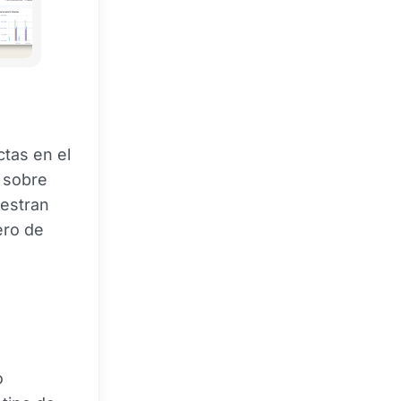
ctas en el
 sobre
estran
ero de
o