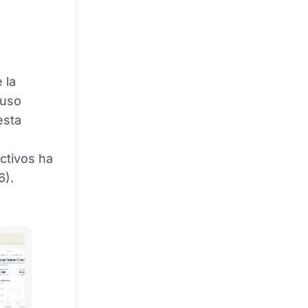
 la
 uso
esta
activos ha
6).