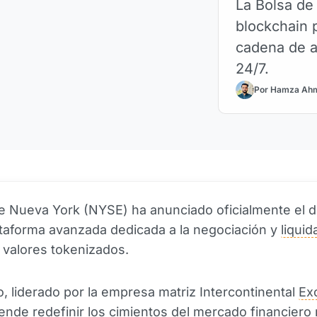
La Bolsa de
blockchain p
cadena de a
24/7.
Por Hamza Ah
e Nueva York (NYSE) ha anunciado oficialmente el d
taforma avanzada dedicada a la negociación y
liquid
valores tokenizados.
o, liderado por la empresa matriz Intercontinental
Ex
tende redefinir los cimientos del mercado financiero