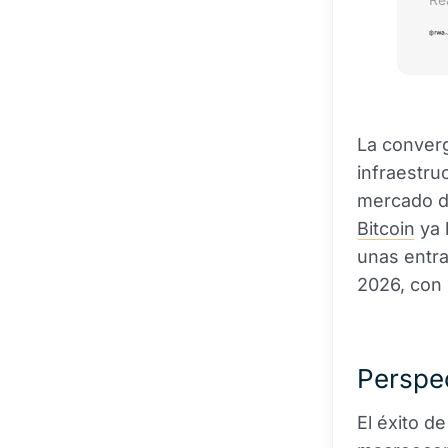
La converg
infraestru
mercado de
Bitcoin
ya 
unas entra
2026, con 
Perspe
El éxito d