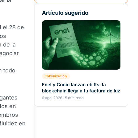
ar la
Artículo sugerido
 el 28 de
tos
 de la
negociar
n todo
Tokenización
Enel y Conio lanzan ebitts: la
blockchain llega a tu factura de luz
igantes
6 ago. 2026 · 5 min read
dos en
iembros
fluidez en