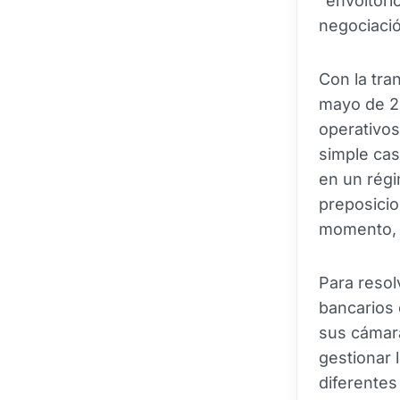
"envoltori
negociació
Con la tra
mayo de 20
operativos
simple cas
en un régi
preposici
momento, i
Para resol
bancarios 
sus cámara
gestionar 
diferentes