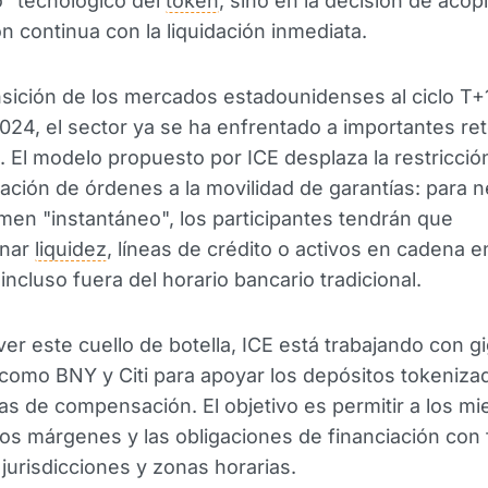
o" tecnológico del
token
, sino en la decisión de acopl
n continua con la liquidación inmediata.
nsición de los mercados estadounidenses al ciclo T+1
24, el sector ya se ha enfrentado a importantes re
. El modelo propuesto por ICE desplaza la restricción
ación de órdenes a la movilidad de garantías: para 
men "instantáneo", los participantes tendrán que
onar
liquidez
, líneas de crédito o activos en cadena e
ncluso fuera del horario bancario tradicional.
ver este cuello de botella, ICE está trabajando con g
como BNY y Citi para apoyar los depósitos tokeniza
s de compensación. El objetivo es permitir a los m
los márgenes y las obligaciones de financiación con 
 jurisdicciones y zonas horarias.