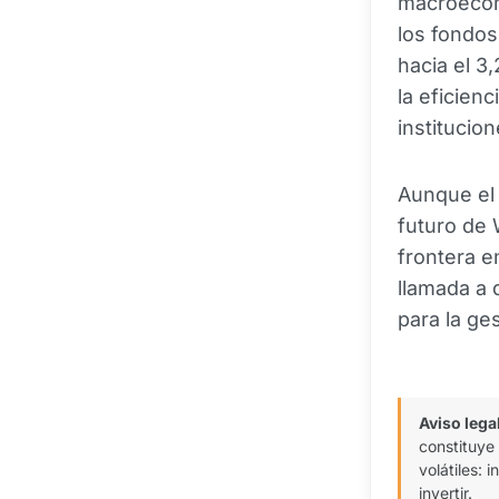
macroecon
los fondos
hacia el 3
la eficienc
institucio
Aunque el 
futuro de 
frontera e
llamada a 
para la ge
Aviso lega
constituye
volátiles:
invertir.