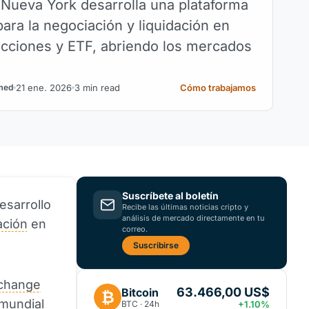
 Nueva York desarrolla una plataforma
ara la negociación y liquidación en
cciones y ETF, abriendo los mercados
21 ene. 2026
3 min read
Cómo trabajamos
med
Suscríbete al boletín
esarrollo
Recibe las últimas noticias cripto y
análisis de mercado directamente en tu
ación
en
correo.
Suscribirse
change
63.466,00 US$
Bitcoin
₿
 mundial
BTC · 24h
+1.10%