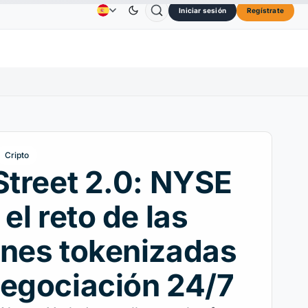
Iniciar sesión
Regístrate
S$
Dogecoin
0,0707 US$
Cardano
0,1891 US$
Publicidad
Contactos
Quiénes Somos
↓0.30%
DOGE
↑2.40%
ADA
↑9.30%
Cripto
Street 2.0: NYSE
 el reto de las
nes tokenizadas
egociación 24/7