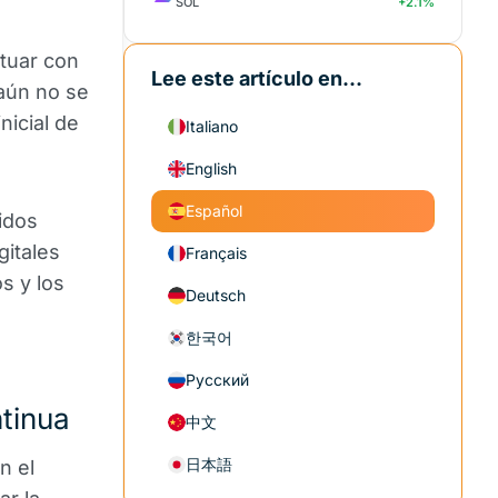
SOL
+2.1%
ctuar con
Lee este artículo en...
 aún no se
nicial de
Italiano
English
Español
idos
gitales
Français
s y los
Deutsch
한국어
Русский
ntinua
中文
日本語
n el