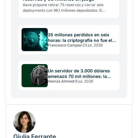
Aave propone retirar 75 reservas y cerrar seis
deployments con 98,1 millones depositados. El
multichain DeFi entra en la fase de la selección.
35 millones perdidos en seis
horas: la criptografía no fue el
Francesco Campisi
23 jul. 2026
problema
Un servidor de 3.000 dólares
amenazó 70 mil millones: la
Hamza Ahmed
9 jul. 2026
falla de Aptos
Giulia Ferrante