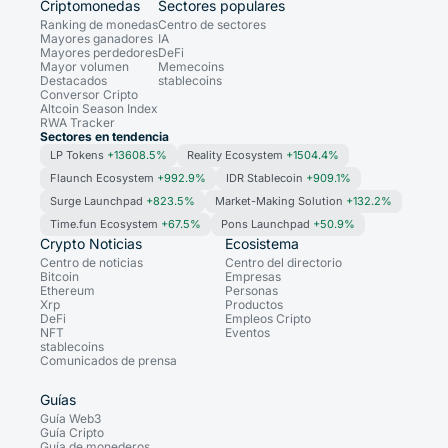
Criptomonedas
Sectores populares
Ranking de monedas
Centro de sectores
Mayores ganadores
IA
Mayores perdedores
DeFi
Mayor volumen
Memecoins
Destacados
stablecoins
Conversor Cripto
Altcoin Season Index
RWA Tracker
Sectores en tendencia
LP Tokens
+13608.5%
Reality Ecosystem
+1504.4%
Flaunch Ecosystem
+992.9%
IDR Stablecoin
+909.1%
Surge Launchpad
+823.5%
Market-Making Solution
+132.2%
Time.fun Ecosystem
+67.5%
Pons Launchpad
+50.9%
Crypto Noticias
Ecosistema
Centro de noticias
Centro del directorio
Bitcoin
Empresas
Ethereum
Personas
Xrp
Productos
DeFi
Empleos Cripto
NFT
Eventos
stablecoins
Comunicados de prensa
Guías
Guía Web3
Guía Cripto
Guía de monederos