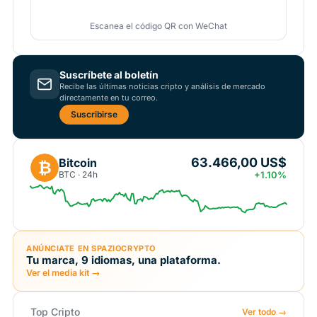
Escanea el código QR con WeChat
Suscríbete al boletín
Recibe las últimas noticias cripto y análisis de mercado
directamente en tu correo.
Suscribirse
63.466,00 US$
Bitcoin
₿
BTC · 24h
+1.10%
ANÚNCIATE EN SPAZIOCRYPTO
Tu marca, 9 idiomas, una plataforma.
Ver el media kit →
Top Cripto
Ver todo →