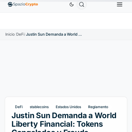
Ethereum
1880,58 US$
Tether
0,9991 US$
BNB
58
ETH
↑1.90%
USDT
↑0.00%
BNB
Inicio
/
DeFi
/
Justin Sun Demanda a World Liberty Financial: Tokens Congelados y Fraude
DeFi
stablecoins
Estados Unidos
Reglamento
Justin Sun Demanda a World
Liberty Financial: Tokens