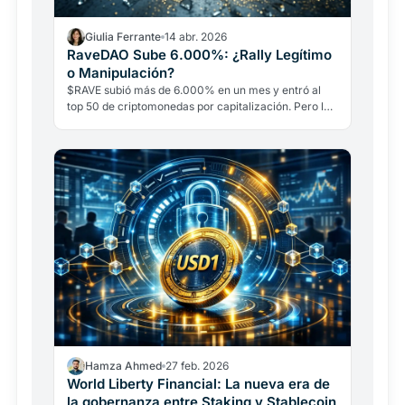
Giulia Ferrante
14 abr. 2026
RaveDAO Sube 6.000%: ¿Rally Legítimo
o Manipulación?
$RAVE subió más de 6.000% en un mes y entró al
top 50 de criptomonedas por capitalización. Pero los
datos on-chain revelan señales de alerta graves.
¿Rally real o manipulación coordinada?
Hamza Ahmed
27 feb. 2026
World Liberty Financial: La nueva era de
la gobernanza entre Staking y Stablecoin