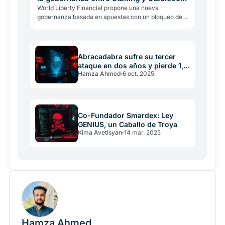
World Liberty Financial propone una nueva
gobernanza basada en apuestas con un bloqueo de
180 días, primas de 1 USD y una estructura
Nodo/Súper Nodo para atraer capital institucional.
Abracadabra sufre su tercer
ataque en dos años y pierde 1,7
Hamza Ahmed
6 oct. 2025
millones de dólares.
Co-Fundador Smardex: Ley
GENIUS, un Caballo de Troya
Kima Avetisyan
14 mar. 2025
Hamza Ahmed