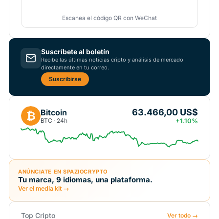
Escanea el código QR con WeChat
Suscríbete al boletín
Recibe las últimas noticias cripto y análisis de mercado
directamente en tu correo.
Suscribirse
63.466,00 US$
Bitcoin
₿
BTC · 24h
+1.10%
ANÚNCIATE EN SPAZIOCRYPTO
Tu marca, 9 idiomas, una plataforma.
Ver el media kit →
Top Cripto
Ver todo →