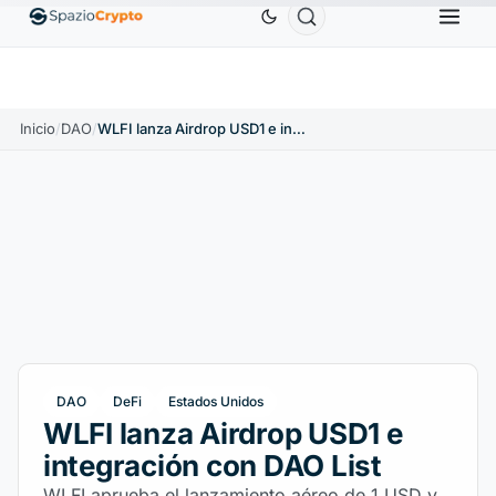
Ethereum
1880,58 US$
Tether
0,9991 US$
BNB
.10%
ETH
↑1.90%
USDT
↑0.00%
B
Inicio
/
DAO
/
WLFI lanza Airdrop USD1 e integración con DAO List
DAO
DeFi
Estados Unidos
WLFI lanza Airdrop USD1 e
integración con DAO List
WLFI aprueba el lanzamiento aéreo de 1 USD y