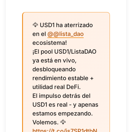
🦅 USD1 ha aterrizado
en el
@@lista_dao
ecosistema!
¡El pool USD1/ListaDAO
ya está en vivo,
desbloqueando
rendimiento estable +
utilidad real DeFi.
El impulso detrás del
USD1 es real - y apenas
estamos empezando.
Volemos. 🦅
https://t.co/is7SP1dtbN