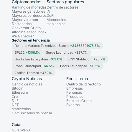
Criptomonedas
Sectores populares
Ranking de monedas
Centro de sectores
Mayores ganadores
IA
Mayores perdedores
DeFi
Mayor volumen
Memecoins
Destacados
stablecoins
Conversor Cripto
Altcoin Season Index
RWA Tracker
Sectores en tendencia
Remora Markets Tokenized rStocks
+34363391478.5%
SPL22
+1308.1%
Surge Launchpad
+827.7%
Hookr.fun Ecosystem
+102.0%
CNY Stablecoin
+96.7%
Pons Launchpad
+66.5%
Pools Launchpad
+50.2%
Zodiac-Themed
+47.2%
Crypto Noticias
Ecosistema
Centro de noticias
Centro del directorio
Bitcoin
Empresas
Ethereum
Personas
Xrp
Productos
DeFi
Empleos Cripto
NFT
Eventos
stablecoins
Comunicados de prensa
Guías
Guía Web3