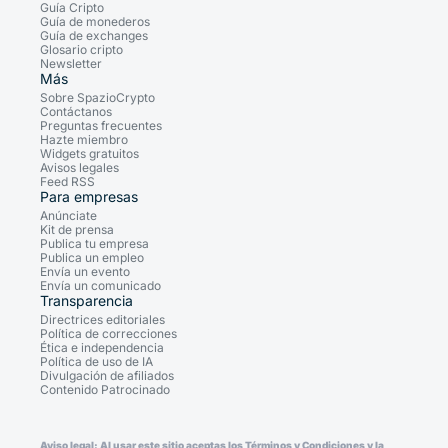
Guía Cripto
Guía de monederos
Guía de exchanges
Glosario cripto
Newsletter
Más
Sobre SpazioCrypto
Contáctanos
Preguntas frecuentes
Hazte miembro
Widgets gratuitos
Avisos legales
Feed RSS
Para empresas
Anúnciate
Kit de prensa
Publica tu empresa
Publica un empleo
Envía un evento
Envía un comunicado
Transparencia
Directrices editoriales
Política de correcciones
Ética e independencia
Política de uso de IA
Divulgación de afiliados
Contenido Patrocinado
Aviso legal: Al usar este sitio aceptas los Términos y Condiciones y la