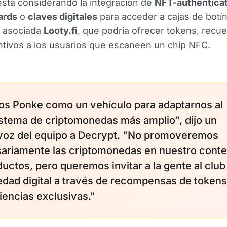
está considerando la integración de
NFT-authentica
ards
o
claves digitales
para acceder a cajas de botín
a asociada
Looty.fi
, que podría ofrecer tokens, recu
ntivos a los usuarios que escaneen un chip NFC.
s Ponke como un vehículo para adaptarnos al
stema de criptomonedas más amplio", dijo un
voz del equipo a Decrypt. "No promoveremos
ariamente las criptomonedas en nuestro conte
ductos, pero queremos invitar a la gente al club
edad digital a través de recompensas de tokens
iencias exclusivas."