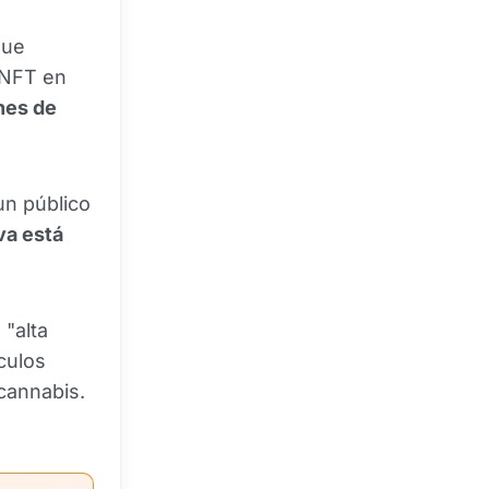
que
 NFT en
nes de
un público
va está
"alta
culos
 cannabis.