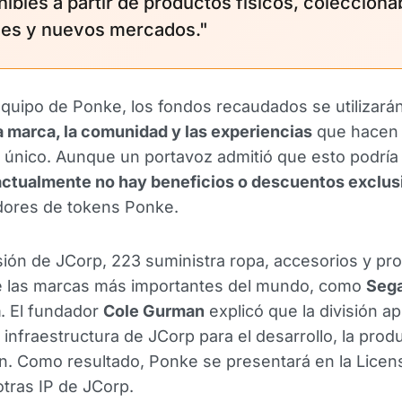
nibles a partir de productos físicos, colecciona
ales y nuevos mercados."
quipo de Ponke, los fondos recaudados se utilizará
a marca, la comunidad y las experiencias
que hacen
único. Aunque un portavoz admitió que esto podría 
actualmente no hay beneficios o descuentos exclus
dores de tokens Ponke.
ión de JCorp, 223 suministra ropa, accesorios y pr
e las marcas más importantes del mundo, como
Seg
a
. El fundador
Cole Gurman
explicó que la división a
a infraestructura de JCorp para el desarrollo, la prod
ón. Como resultado, Ponke se presentará en la Licen
otras IP de JCorp.