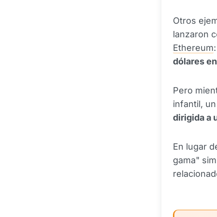
Otros eje
lanzaron c
Ethereum
dólares e
Pero mient
infantil, 
dirigida a
En lugar d
gama" simi
relaciona