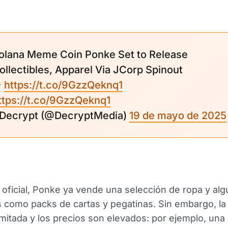
olana Meme Coin Ponke Set to Release
ollectibles, Apparel Via JCorp Spinout
►
https://t.co/9GzzQeknq1
ttps://t.co/9GzzQeknq1
 Decrypt (@DecryptMedia)
19 de mayo de 2025
oficial, Ponke ya vende una selección de ropa y al
 como packs de cartas y pegatinas. Sin embargo, la 
imitada y los precios son elevados: por ejemplo, una