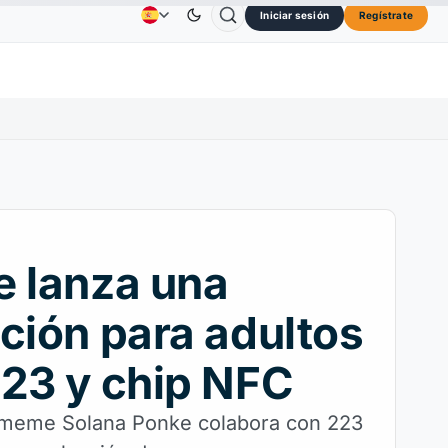
Iniciar sesión
Regístrate
Solana
73,45 US$
TRON
0,3264 US$
Dogecoin
Publicidad
Contactos
Quiénes Somos
0%
SOL
↑2.10%
TRX
↓0.30%
DOGE
 lanza una
ción para adultos
23 y chip NFC
meme Solana Ponke colabora con 223