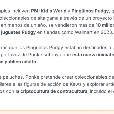
mplos incluyen
PMI Kid's World
y
Pingüinos Pudgy
, 
oleccionables de alta gama a través de un proyecto
: en menos de un año, se vendieron más de
10 millo
n juguetes Pudgy
en tiendas como Walmart en 2023.
ras que los Pingüinos Pudgy estaban destinados a 
un portavoz de Ponke subrayó que
esta nueva iniciati
 un público adulto
.
e peluches, Ponke pretende crear coleccionables de 
lares a las figuras de
acción
de Kaws y explorar artí
dos con
la criptocultura de contracultura
, incluido el