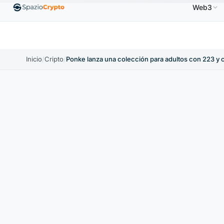
Web3
Ethereum
1880,58 US$
Tether
0,9991 US$
BNB
1.10%
ETH
↑1.90%
USDT
↑0.00%
Inicio
/
Cripto
/
Ponke lanza una colección para adultos con 223 y