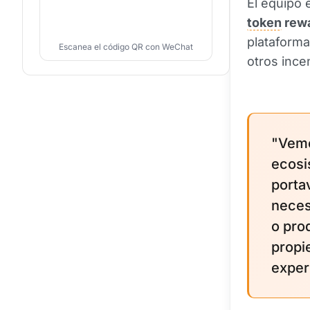
El equipo 
token
rew
plataform
Escanea el código QR con WeChat
otros ince
"Vemo
ecosi
porta
neces
o pro
propi
exper