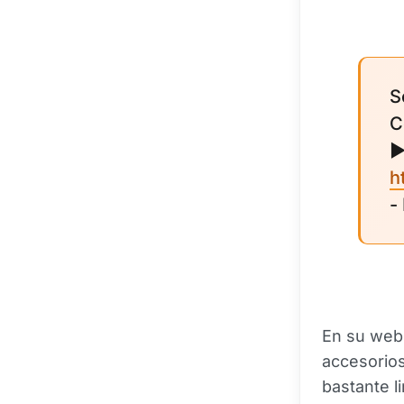
S
C
h
-
En su web 
accesorios
bastante l