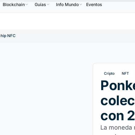
Blockchain
Guías
Info Mundo
Eventos
586,64 US$
USDC
0,9995 US$
XRP
1,09 US$
BNB
↑2.10%
USDC
↑0.00%
XRP
↑2.3
 chip NFC
Cripto
NFT
Ponke
colec
con 2
La moneda 