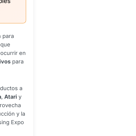
bles
n para
 que
ocurrir en
ivos
para
oductos a
a
,
Atari
y
provecha
ucción y la
sing Expo