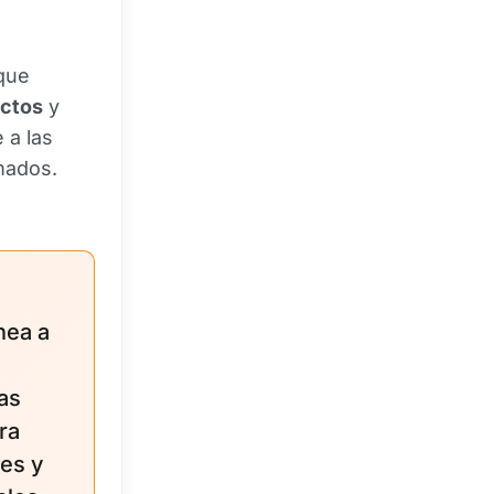
 que
uctos
y
 a las
mados.
nea a
las
ra
les y