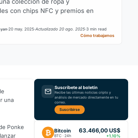
 una colección de ropa y
les con chips NFC y premios en
20 may. 2025
Actualizado 20 ago. 2025
3 min read
syan
Cómo trabajamos
Suscríbete al boletín
de
Recibe las últimas noticias cripto y
análisis de mercado directamente en tu
ar una
correo.
Suscribirse
 de Ponke
63.466,00 US$
Bitcoin
₿
lanzar
BTC · 24h
+1.10%