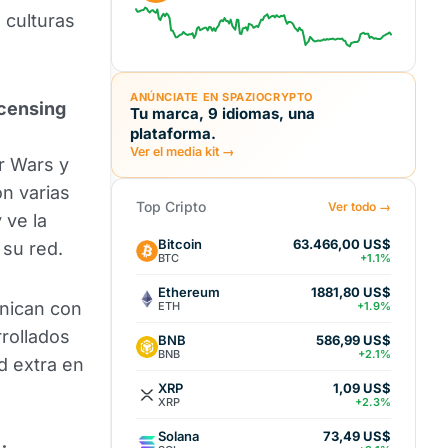
a culturas
ANÚNCIATE EN SPAZIOCRYPTO
censing
Tu marca, 9 idiomas, una
plataforma.
Ver el media kit →
r Wars y
n varias
Top Cripto
Ver todo →
 ve la
Bitcoin
63.466,00 US$
 su red.
BTC
+1.1%
Ethereum
1881,80 US$
nican con
ETH
+1.9%
rollados
BNB
586,99 US$
BNB
+2.1%
d extra en
XRP
1,09 US$
XRP
+2.3%
Solana
73,49 US$