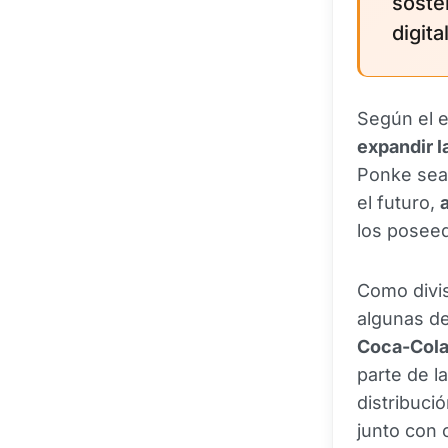
soste
digit
Según el e
expandir l
Ponke sea 
el futuro,
los posee
Como divis
algunas d
Coca-Col
parte de l
distribuci
junto con 