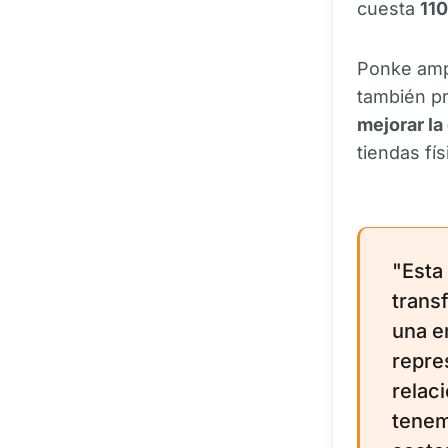
cuesta
110
Ponke ampl
también p
mejorar la
tiendas fí
"Esta
trans
una e
repre
relac
tenem