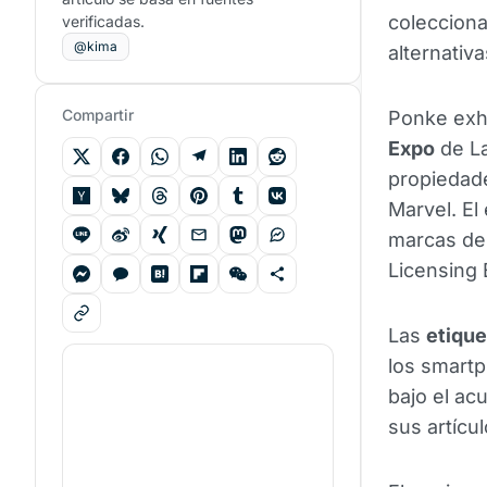
colecciona
verificadas.
@kima
alternativ
Compartir
Ponke exh
Expo
de La
propiedade
Marvel. El
marcas de 
Licensing 
Las
etiqu
los smartp
bajo el ac
sus artícul