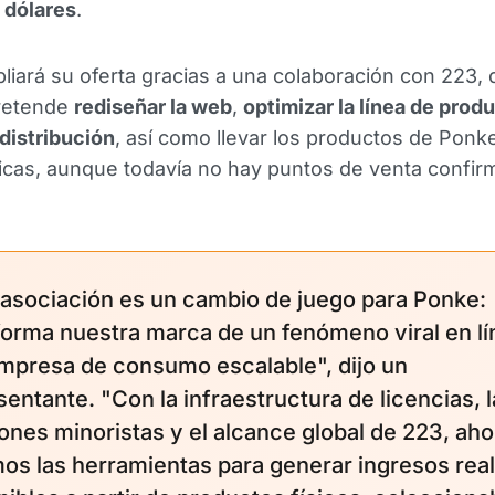
 dólares
.
iará su oferta gracias a una colaboración con 223,
retende
rediseñar la web
,
optimizar la línea de prod
 distribución
, así como llevar los productos de Ponke
sicas, aunque todavía no hay puntos de venta confir
 asociación es un cambio de juego para Ponke:
forma nuestra marca de un fenómeno viral en lí
mpresa de consumo escalable", dijo un
sentante. "Con la infraestructura de licencias, 
iones minoristas y el alcance global de 223, aho
os las herramientas para generar ingresos rea