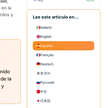
tion
,
SOL
+2.1%
 en la
erdos y
Lee este artículo en...
Italiano
English
Español
Français
Deutsch
nido
한국어
 de la
Русский
 y
中文
日本語